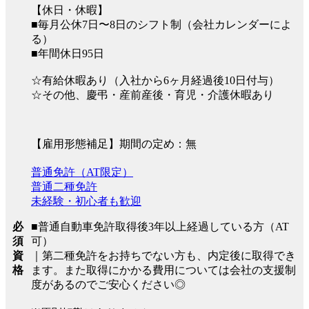
【休日・休暇】
■毎月公休7日〜8日のシフト制（会社カレンダーによ
る）
■年間休日95日
☆有給休暇あり（入社から6ヶ月経過後10日付与）
☆その他、慶弔・産前産後・育児・介護休暇あり
【雇用形態補足】期間の定め：無
普通免許（AT限定）
普通二種免許
未経験・初心者も歓迎
必
■普通自動車免許取得後3年以上経過している方（AT
須
可）
資
｜第二種免許をお持ちでない方も、内定後に取得でき
格
ます。また取得にかかる費用については会社の支援制
度があるのでご安心ください◎