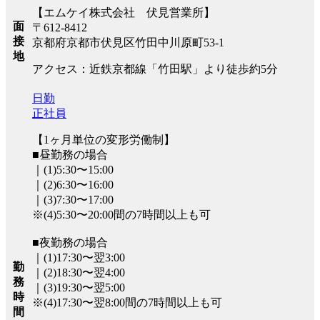
【エムケイ株式会社 伏見営業所】
面
〒612-8412
接
京都府京都市伏見区竹田中川原町53-1
地
アクセス：近鉄京都線「竹田駅」より徒歩約5分
日勤
正社員
【1ヶ月単位の変形労働制】
■昼勤務の場合
｜(1)5:30〜15:00
｜(2)6:30〜16:00
｜(3)7:30〜17:00
※(4)5:30〜20:00間の7時間以上も可
■夜勤務の場合
｜(1)17:30〜翌3:00
勤
｜(2)18:30〜翌4:00
務
｜(3)19:30〜翌5:00
時
※(4)17:30〜翌8:00間の7時間以上も可
間