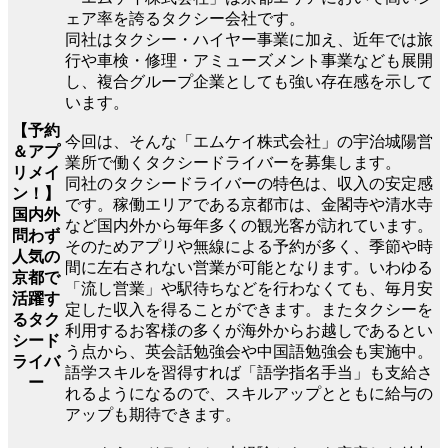
ェア率を誇るタクシー会社です。
同社はタクシー・ハイヤー事業に加え、近年では旅
行や車検・修理・アミューズメント事業なども展開
し、複合グループ企業としても強い存在感を示して
います。
【予約
今回は、そんな「エムケイ株式会社」の宇治城陽営
＆アプ
業所で働くタクシードライバーを募集します。
リメイ
同社のタクシードライバーの特色は、収入の安定感
ン！】
です。稼働エリアである京都市は、金閣寺や清水寺
国内外
など国内外から毎年多くの観光客が訪れています。
問わず
そのためアプリや無線による予約が多く、季節や時
人気の
間に左右されない営業が可能となります。いわゆる
京都で
「流し営業」や駅待ちなどを行わなくても、毎月安
活躍す
定した収入を得ることができます。またタクシーを
るタク
利用するお客様の多くが海外からお越しであるとい
シード
う点から、英会話勉強会や中国語勉強会も実施中。
ライバ
語学スキルを習得すれば「語学指名手当」も支給さ
ー
れるようになるので、スキルアップとともに給与の
アップも期待できます。