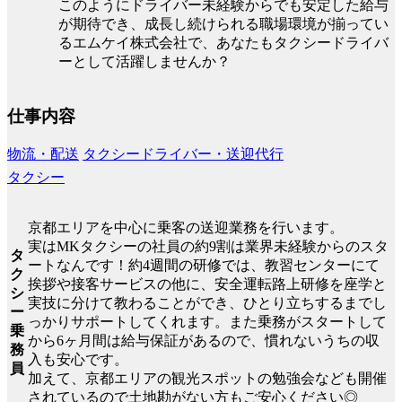
このようにドライバー未経験からでも安定した給与
が期待でき、成長し続けられる職場環境が揃ってい
るエムケイ株式会社で、あなたもタクシードライバ
ーとして活躍しませんか？
仕事内容
物流・配送
タクシードライバー・送迎代行
タクシー
京都エリアを中心に乗客の送迎業務を行います。
実はMKタクシーの社員の約9割は業界未経験からのスタ
タ
ートなんです！約4週間の研修では、教習センターにて
ク
挨拶や接客サービスの他に、安全運転路上研修を座学と
シ
実技に分けて教わることができ、ひとり立ちするまでし
ー
っかりサポートしてくれます。また乗務がスタートして
乗
から6ヶ月間は給与保証があるので、慣れないうちの収
務
入も安心です。
員
加えて、京都エリアの観光スポットの勉強会なども開催
されているので土地勘がない方もご安心ください◎