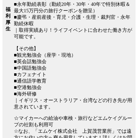
■永年勤続表彰（勤続20年・30年・40年で特別休暇＆
福
最大15万円分の旅行クーポンを贈呈）
利
■慶弔・産前産後・育児・介護・生理・裁判官・永年
厚
勤続休暇
生
｜取得実績あり！ライフイベントに合わせた働き方が
可能です。
【その他】
■観光勉強会（座学・現地）
■英会話勉強会
■中国語勉強会
■カフェナイト
■通信語学教育
■空港勉強会
■海外研修
｜イギリス・オーストラリア・台湾などの行き先が用
意されています。
☆マイカーへの給油や車検・旅行などエムケイグルー
プの社割も利用可
☆なお、「エムケイ株式会社 上賀茂営業所」では遠
方にお住いの方へ寮を用意しています！詳しくはお問