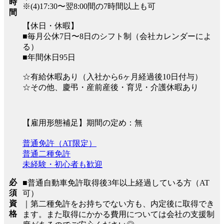
時
※(4)17:30〜翌8:00間の7時間以上も可
間
【休日・休暇】
■毎月公休7日〜8日のシフト制（会社カレンダーによ
る）
■年間休日95日
☆有給休暇あり（入社から6ヶ月経過後10日付与）
☆その他、慶弔・産前産後・育児・介護休暇あり
【雇用形態補足】期間の定め：無
普通免許（AT限定）
普通二種免許
未経験・初心者も歓迎
必
■普通自動車免許取得後3年以上経過している方（AT
須
可）
資
｜第二種免許をお持ちでない方も、内定後に取得でき
格
ます。また取得にかかる費用については会社の支援制