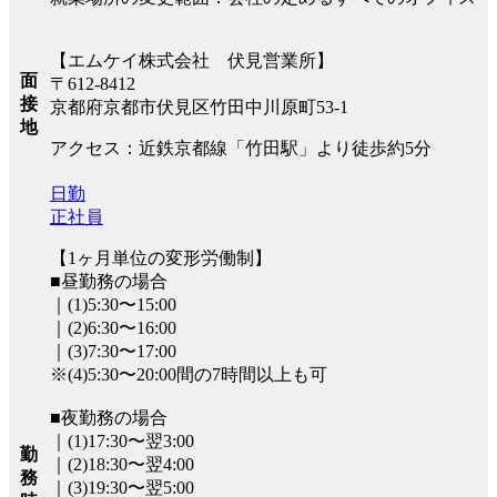
【エムケイ株式会社 伏見営業所】
面
〒612-8412
接
京都府京都市伏見区竹田中川原町53-1
地
アクセス：近鉄京都線「竹田駅」より徒歩約5分
日勤
正社員
【1ヶ月単位の変形労働制】
■昼勤務の場合
｜(1)5:30〜15:00
｜(2)6:30〜16:00
｜(3)7:30〜17:00
※(4)5:30〜20:00間の7時間以上も可
■夜勤務の場合
｜(1)17:30〜翌3:00
勤
｜(2)18:30〜翌4:00
務
｜(3)19:30〜翌5:00