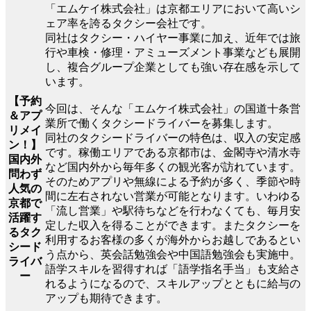
「エムケイ株式会社」は京都エリアにおいて高いシ
ェア率を誇るタクシー会社です。
同社はタクシー・ハイヤー事業に加え、近年では旅
行や車検・修理・アミューズメント事業なども展開
し、複合グループ企業としても強い存在感を示して
います。
【予約
今回は、そんな「エムケイ株式会社」の国道十条営
＆アプ
業所で働くタクシードライバーを募集します。
リメイ
同社のタクシードライバーの特色は、収入の安定感
ン！】
です。稼働エリアである京都市は、金閣寺や清水寺
国内外
など国内外から毎年多くの観光客が訪れています。
問わず
そのためアプリや無線による予約が多く、季節や時
人気の
間に左右されない営業が可能となります。いわゆる
京都で
「流し営業」や駅待ちなどを行わなくても、毎月安
活躍す
定した収入を得ることができます。またタクシーを
るタク
利用するお客様の多くが海外からお越しであるとい
シード
う点から、英会話勉強会や中国語勉強会も実施中。
ライバ
語学スキルを習得すれば「語学指名手当」も支給さ
ー
れるようになるので、スキルアップとともに給与の
アップも期待できます。