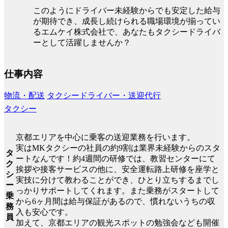
このようにドライバー未経験からでも安定した給与
が期待でき、成長し続けられる職場環境が揃ってい
るエムケイ株式会社で、あなたもタクシードライバ
ーとして活躍しませんか？
仕事内容
物流・配送
タクシードライバー・送迎代行
タクシー
京都エリアを中心に乗客の送迎業務を行います。
実はMKタクシーの社員の約9割は業界未経験からのスタ
タ
ートなんです！約4週間の研修では、教習センターにて
ク
挨拶や接客サービスの他に、安全運転路上研修を座学と
シ
実技に分けて教わることができ、ひとり立ちするまでし
ー
っかりサポートしてくれます。また乗務がスタートして
乗
から6ヶ月間は給与保証があるので、慣れないうちの収
務
入も安心です。
員
加えて、京都エリアの観光スポットの勉強会なども開催