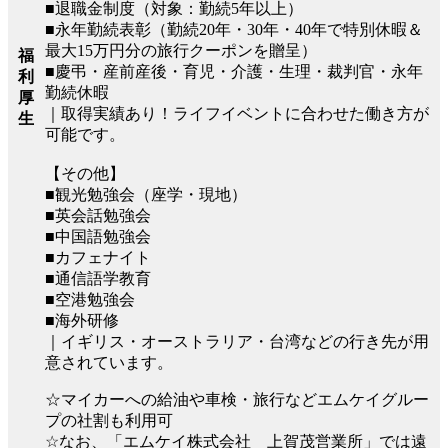
■退職金制度（対象：勤続5年以上）
■永年勤続表彰（勤続20年・30年・40年で特別休暇＆
最大15万円分の旅行クーポンを贈呈）
福
■慶弔・産前産後・育児・介護・生理・裁判官・永年
利
勤続休暇
厚
｜取得実績あり！ライフイベントに合わせた働き方が
生
可能です。
【その他】
■観光勉強会（座学・現地）
■英会話勉強会
■中国語勉強会
■カフェナイト
■通信語学教育
■空港勉強会
■海外研修
｜イギリス・オーストラリア・台湾などの行き先が用
意されています。
☆マイカーへの給油や車検・旅行などエムケイグルー
プの社割も利用可
☆なお、「エムケイ株式会社 上賀茂営業所」では遠