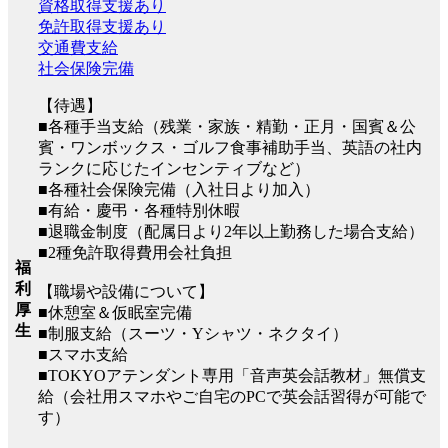
資格取得支援あり
免許取得支援あり
交通費支給
社会保険完備
【待遇】
■各種手当支給（残業・家族・精勤・正月・国賓＆公
賓・ワンボックス・ゴルフ食事補助手当、英語の社内
ランクに応じたインセンティブなど）
■各種社会保険完備（入社日より加入）
■有給・慶弔・各種特別休暇
■退職金制度（配属日より2年以上勤務した場合支給）
■2種免許取得費用会社負担
福
利
【職場や設備について】
厚
■休憩室＆仮眠室完備
生
■制服支給（スーツ・Yシャツ・ネクタイ）
■スマホ支給
■TOKYOアテンダント専用「音声英会話教材」無償支
給（会社用スマホやご自宅のPCで英会話習得が可能で
す）