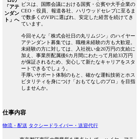
ロの
ビスは、国際会議における国賓・公賓や大手企業の
「アテ
CEO・役員、報道各社、ハリウッドセレブに至るま
ンダン
で数多くのVIPに選ばれ、安定した経営を続けてき
ト」へ
ています。
今回そんな「株式会社日の丸リムジン」のハイヤー
アテンダント募集では、職種未経験の方も大歓迎。
未経験の方に対しては、入社祝い金20万円の支給に
加え、事業所配属後6カ月間にわたって月給33万円
が保証されるため、安心して新たなキャリアをスタ
ートできるでしょう。
手厚いサポート体制のもと、確かな運転技術とホス
ピタリティを身につけ「おもてなしのプロ」を目指
しませんか。
仕事内容
物流・配送
タクシードライバー・送迎代行