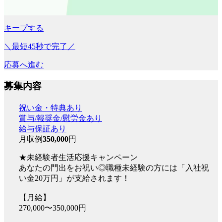
キープする
＼最短45秒で完了／
応募へ進む
募集内容
祝い金・特典あり
賞与/報奨金/慰労金あり
給与保証あり
月収例
350,000
円
★未経験者生活応援キャンペーン
あなたの門出をお祝い◎職種未経験の方には「入社祝
い金20万円」が支給されます！
【月給】
270,000〜350,000円