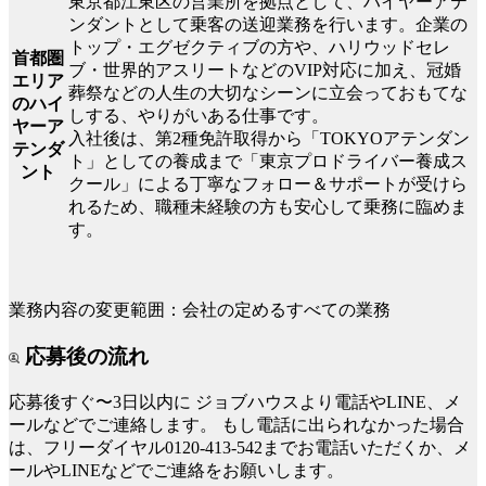
東京都江東区の営業所を拠点として、ハイヤーアテ
ンダントとして乗客の送迎業務を行います。企業の
トップ・エグゼクティブの方や、ハリウッドセレ
首都圏
ブ・世界的アスリートなどのVIP対応に加え、冠婚
エリア
葬祭などの人生の大切なシーンに立会っておもてな
のハイ
しする、やりがいある仕事です。
ヤーア
入社後は、第2種免許取得から「TOKYOアテンダン
テンダ
ト」としての養成まで「東京プロドライバー養成ス
ント
クール」による丁寧なフォロー＆サポートが受けら
れるため、職種未経験の方も安心して乗務に臨めま
す。
業務内容の変更範囲：会社の定めるすべての業務
応募後の流れ
応募後すぐ〜3日以内に
ジョブハウスより電話やLINE、メ
ールなどでご連絡します。
もし電話に出られなかった場合
は、フリーダイヤル0120-413-542までお電話いただくか、メ
ールやLINEなどでご連絡をお願いします。