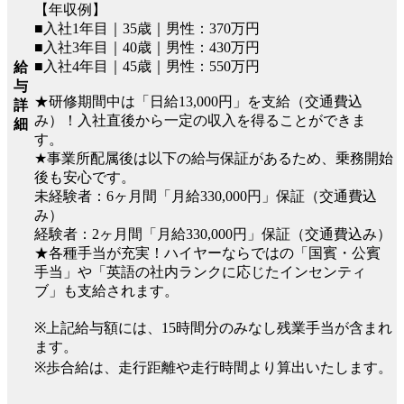
【年収例】
■入社1年目｜35歳｜男性：370万円
■入社3年目｜40歳｜男性：430万円
■入社4年目｜45歳｜男性：550万円
給
与
★研修期間中は「日給13,000円」を支給（交通費込
詳
み）！入社直後から一定の収入を得ることができま
細
す。
★事業所配属後は以下の給与保証があるため、乗務開始
後も安心です。
未経験者：6ヶ月間「月給330,000円」保証（交通費込
み）
経験者：2ヶ月間「月給330,000円」保証（交通費込み）
★各種手当が充実！ハイヤーならではの「国賓・公賓
手当」や「英語の社内ランクに応じたインセンティ
ブ」も支給されます。
※上記給与額には、15時間分のみなし残業手当が含まれ
ます。
※歩合給は、走行距離や走行時間より算出いたします。