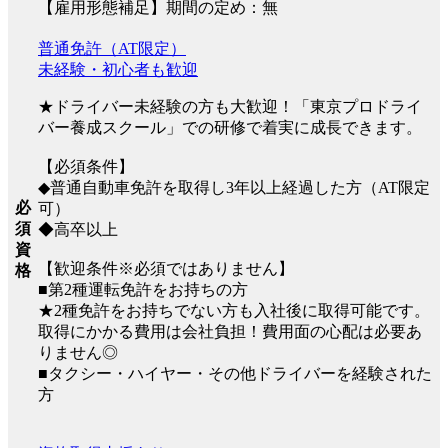
【雇用形態補足】期間の定め：無
普通免許（AT限定）
未経験・初心者も歓迎
★ドライバー未経験の方も大歓迎！「東京プロドライ
バー養成スクール」での研修で着実に成長できます。
【必須条件】
◆普通自動車免許を取得し3年以上経過した方（AT限定
必
可）
須
◆高卒以上
資
【歓迎条件※必須ではありません】
格
■第2種運転免許をお持ちの方
★2種免許をお持ちでない方も入社後に取得可能です。
取得にかかる費用は会社負担！費用面の心配は必要あ
りません◎
■タクシー・ハイヤー・その他ドライバーを経験された
方