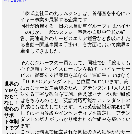
「株式会社日の丸リムジン」は、首都圏を中心にハ
イヤー事業を展開する企業です。
同社が所属する「日の丸自動車グループ」はハイヤ
ーのほか、一般のタクシー事業や自動車学校の経
営、高速道路のサービスエリア運営など多岐にわた
る自動車関連事業を手掛け、各方面において業界を
牽引してきました。
そんなグループの一員として、同社では「腕よりも
心で運転」というスローガンを掲げ、ハイヤーサー
ビスに従事する従業員を単なる「運転手」ではなく
「TOKYOアテンダント」と位置づけています。高
世界の
品質なサービス実現のため、アテンダント1人1人に
VIPを
対する丁寧な教育を実施。例えばマナーや地理研修
おもて
はもちろんのこと、英語対応可能なアテンダントの
なし！
育成にも注力しています。また英会話対応業務に関
安心の
しては社内等級やインセンティブを設定し、アテン
サポー
ダントの努力がしっかり報われる仕組みを築いてい
ト体制
ます。
下でプ
こうした環境で確立された同社のきめ細やかなサー