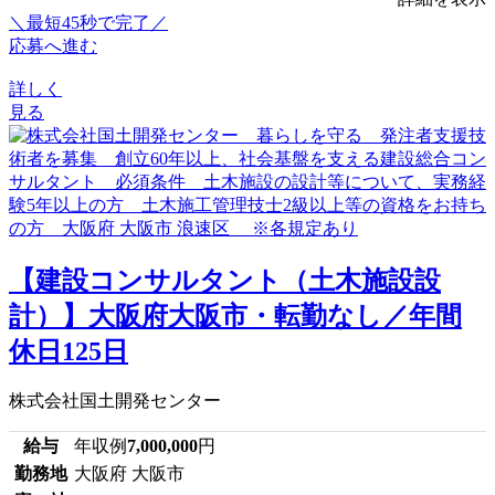
＼最短45秒で完了／
応募へ進む
詳しく
見る
【建設コンサルタント（土木施設設
計）】大阪府大阪市・転勤なし／年間
休日125日
株式会社国土開発センター
給与
年収例
7,000,000
円
勤務地
大阪府 大阪市