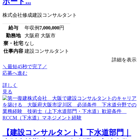
ポート...
株式会社修成建設コンサルタント
給与
年収例
7,000,000
円
勤務地
大阪府 大阪市
寮・社宅
なし
仕事内容
建設コンサルタント
詳細を表示
＼最短45秒で完了／
応募へ進む
詳しく
見る
【建設コンサルタント】下水道部門｜