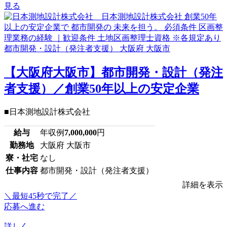
見る
【大阪府大阪市】都市開発・設計（発注
者支援）／創業50年以上の安定企業
■日本測地設計株式会社
給与
年収例
7,000,000
円
勤務地
大阪府 大阪市
寮・社宅
なし
仕事内容
都市開発・設計（発注者支援）
詳細を表示
＼最短45秒で完了／
応募へ進む
詳しく