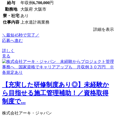
給与
年収例
6,700,000
円
勤務地
大阪府 大阪市
寮・社宅
あり
仕事内容
上水道計画業務
詳細を表示
＼最短45秒で完了／
応募へ進む
詳しく
見る
【充実した研修制度あり◎】未経験か
ら目指せる施工管理補助！／資格取得
制度で...
株式会社アーキ・ジャパン