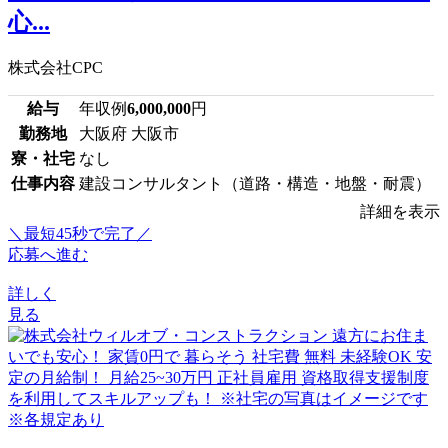
心...
株式会社CPC
給与
年収例
6,000,000
円
勤務地
大阪府 大阪市
寮・社宅
なし
仕事内容
建設コンサルタント（道路・構造・地盤・耐震）
詳細を表示
＼最短45秒で完了／
応募へ進む
詳しく
見る