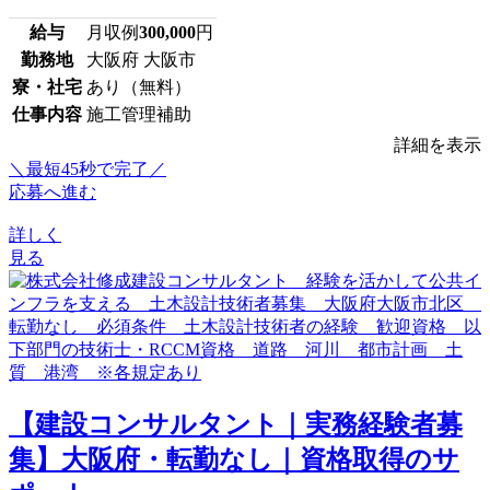
給与
月収例
300,000
円
勤務地
大阪府 大阪市
寮・社宅
あり（無料）
仕事内容
施工管理補助
詳細を表示
＼最短45秒で完了／
応募へ進む
詳しく
見る
【建設コンサルタント｜実務経験者募
集】大阪府・転勤なし｜資格取得のサ