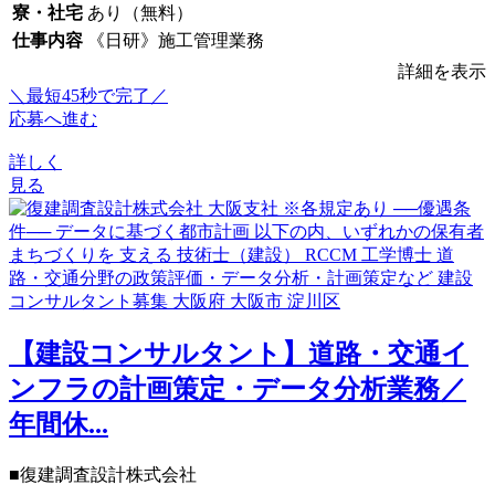
寮・社宅
あり（無料）
仕事内容
《日研》施工管理業務
詳細を表示
＼最短45秒で完了／
応募へ進む
詳しく
見る
【建設コンサルタント】道路・交通イ
ンフラの計画策定・データ分析業務／
年間休...
■復建調査設計株式会社