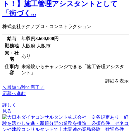
ト！】施工管理アシスタントとして
「街づく...
株式会社テクノプロ・コンストラクション
給与
年収例
3,600,000
円
勤務地
大阪府 大阪市
寮・社
あり
宅
仕事内
未経験からチャレンジできる「施工管理アシスタ
容
ント」
詳細を表示
＼最短45秒で完了／
応募へ進む
詳しく
見る