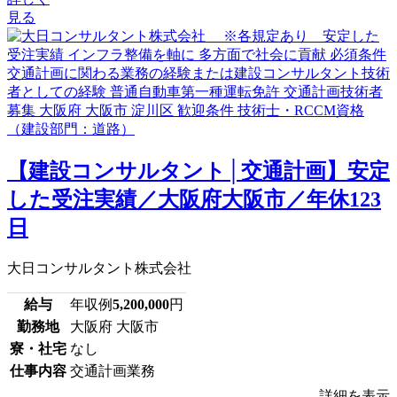
見る
【建設コンサルタント│交通計画】安定
した受注実績／大阪府大阪市／年休123
日
大日コンサルタント株式会社
給与
年収例
5,200,000
円
勤務地
大阪府 大阪市
寮・社宅
なし
仕事内容
交通計画業務
詳細を表示