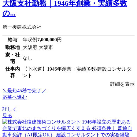
大阪支社勤務｜1946年創業・実績多数
の...
第一復建株式会社
給与
年収例
7,000,000
円
勤務地
大阪府 大阪市
寮・社
なし
宅
仕事内
【下水道】1946年創業・実績多数/建設コンサルタ
容
ント
詳細を表示
＼最短45秒で完了／
応募へ進む
詳しく
見る