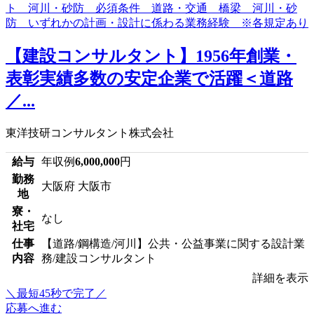
【建設コンサルタント】1956年創業・
表彰実績多数の安定企業で活躍＜道路
／...
東洋技研コンサルタント株式会社
給与
年収例
6,000,000
円
勤務
大阪府 大阪市
地
寮・
なし
社宅
仕事
【道路/鋼構造/河川】公共・公益事業に関する設計業
内容
務/建設コンサルタント
詳細を表示
＼最短45秒で完了／
応募へ進む