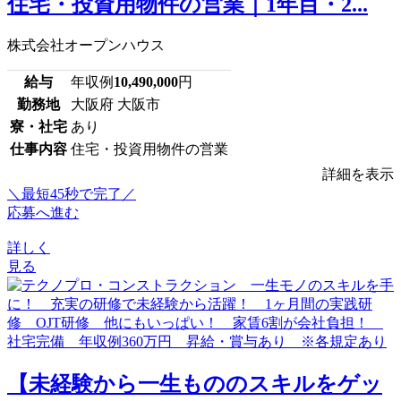
住宅・投資用物件の営業｜1年目・2...
株式会社オープンハウス
給与
年収例
10,490,000
円
勤務地
大阪府 大阪市
寮・社宅
あり
仕事内容
住宅・投資用物件の営業
詳細を表示
＼最短45秒で完了／
応募へ進む
詳しく
見る
【未経験から一生もののスキルをゲッ