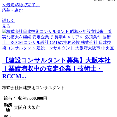
＼最短45秒で完了／
応募へ進む
詳しく
見る
【建設コンサルタント募集】大阪本社
｜業績増収中の安定企業｜技術士・
RCCM...
株式会社日建技術コンサルタント
給与
年収例
8,000,000
円
勤務
大阪府 大阪市
地
寮・