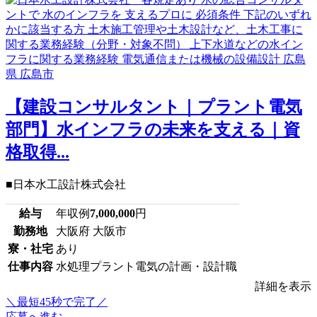
【建設コンサルタント｜プラント電気
部門】水インフラの未来を支える｜資
格取得...
■日本水工設計株式会社
給与
年収例
7,000,000
円
勤務地
大阪府 大阪市
寮・社宅
あり
仕事内容
水処理プラント電気の計画・設計職
詳細を表示
＼最短45秒で完了／
応募へ進む