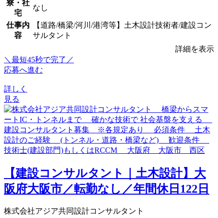
寮・社
なし
宅
仕事内
【道路/橋梁/河川/港湾等】土木設計技術者/建設コン
容
サルタント
詳細を表示
＼最短45秒で完了／
応募へ進む
詳しく
見る
【建設コンサルタント｜土木設計】大
阪府大阪市／転勤なし／年間休日122日
株式会社アジア共同設計コンサルタント