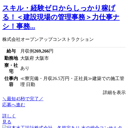
スキル・経験ゼロからしっかり稼げ
る！＜建設現場の管理事務＞力仕事ナ
シ！事務...
株式会社オープンアップコンストラクション
給与
月収例
269,266
円
勤務地
大阪府 大阪市
寮・社
あり
宅
仕事内
≪寮完備・月収26.5万円・正社員≫建築での施工管
容
理 日勤
詳細を表示
＼最短45秒で完了／
応募へ進む
詳しく
見る