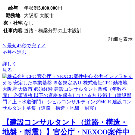
給与
年収例
5,000,000
円
勤務地
大阪府 大阪市
寮・社宅
なし
仕事内容
道路・橋梁分野の土木設計
詳細を表示
＼最短45秒で完了／
応募へ進む
詳しく
見る
【建設コンサルタント（道路・構造・
地盤・耐震）】官公庁・NEXCO案件中