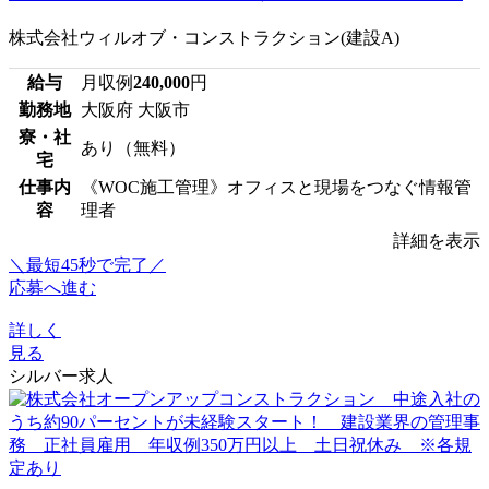
株式会社ウィルオブ・コンストラクション(建設A)
給与
月収例
240,000
円
勤務地
大阪府 大阪市
寮・社
あり（無料）
宅
仕事内
《WOC施工管理》オフィスと現場をつなぐ情報管
容
理者
詳細を表示
＼最短45秒で完了／
応募へ進む
詳しく
見る
シルバー求人