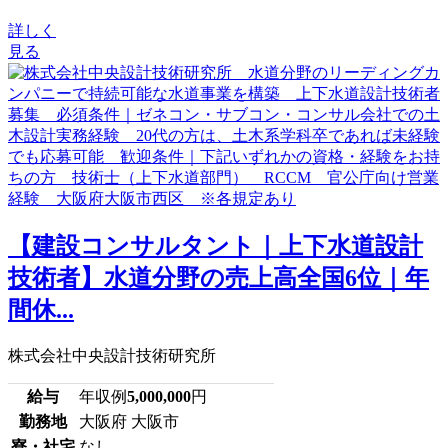
詳しく
見る
【建設コンサルタント｜上下水道設計
技術者】水道分野の売上高全国6位｜年
間休...
株式会社中央設計技術研究所
給与
年収例
5,000,000
円
勤務地
大阪府 大阪市
寮・社宅
なし