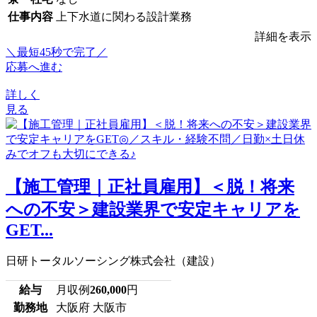
仕事内容
上下水道に関わる設計業務
詳細を表示
＼最短45秒で完了／
応募へ進む
詳しく
見る
【施工管理｜正社員雇用】＜脱！将来
への不安＞建設業界で安定キャリアを
GET...
日研トータルソーシング株式会社（建設）
給与
月収例
260,000
円
勤務地
大阪府 大阪市