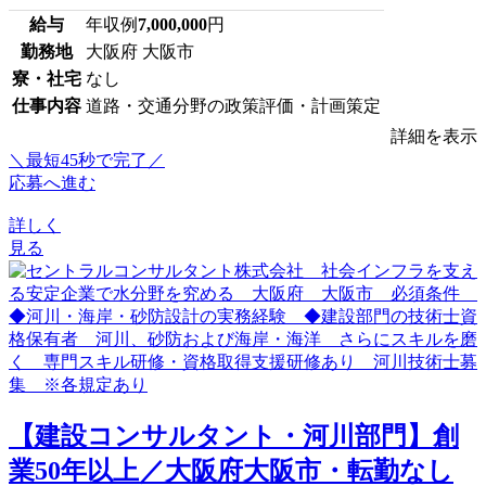
給与
年収例
7,000,000
円
勤務地
大阪府 大阪市
寮・社宅
なし
仕事内容
道路・交通分野の政策評価・計画策定
詳細を表示
＼最短45秒で完了／
応募へ進む
詳しく
見る
【建設コンサルタント・河川部門】創
業50年以上／大阪府大阪市・転勤なし