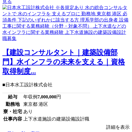
見る
【建設コンサルタント｜建築設備部
門】水インフラの未来を支える｜資格
取得制度...
■日本水工設計株式会社
給与
年収例
7,000,000
円
勤務地
東京都 港区
寮・社宅
あり
仕事内容
上下水道施設の建築設備設計職
詳細を表示