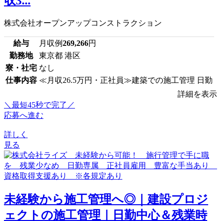
収3...
株式会社オープンアップコンストラクション
給与
月収例
269,266
円
勤務地
東京都 港区
寮・社宅
なし
仕事内容
≪月収26.5万円・正社員≫建築での施工管理 日勤
詳細を表示
＼最短45秒で完了／
応募へ進む
詳しく
見る
未経験から施工管理へ◎｜建設プロジ
ェクトの施工管理｜日勤中心＆残業時