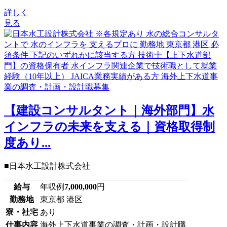
詳しく
見る
【建設コンサルタント｜海外部門】水
インフラの未来を支える｜資格取得制
度あり...
■日本水工設計株式会社
給与
年収例
7,000,000
円
勤務地
東京都 港区
寮・社宅
あり
仕事内容
海外上下水道事業の調査・計画・設計職