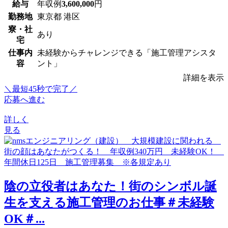
給与
年収例
3,600,000
円
勤務地
東京都 港区
寮・社
あり
宅
仕事内
未経験からチャレンジできる「施工管理アシスタ
容
ント」
詳細を表示
＼最短45秒で完了／
応募へ進む
詳しく
見る
陰の立役者はあなた！街のシンボル誕
生を支える施工管理のお仕事＃未経験
OK＃...