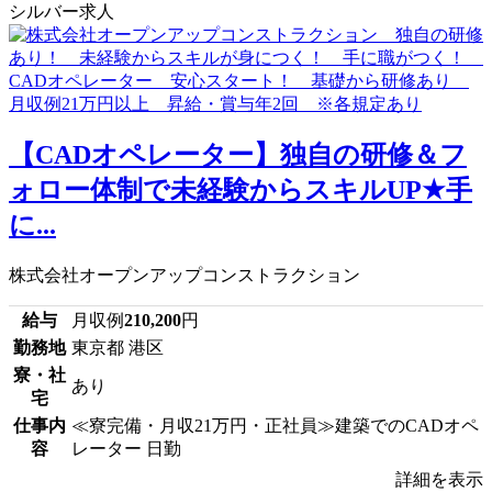
シルバー求人
【CADオペレーター】独自の研修＆フ
ォロー体制で未経験からスキルUP★手
に...
株式会社オープンアップコンストラクション
給与
月収例
210,200
円
勤務地
東京都 港区
寮・社
あり
宅
仕事内
≪寮完備・月収21万円・正社員≫建築でのCADオペ
容
レーター 日勤
詳細を表示