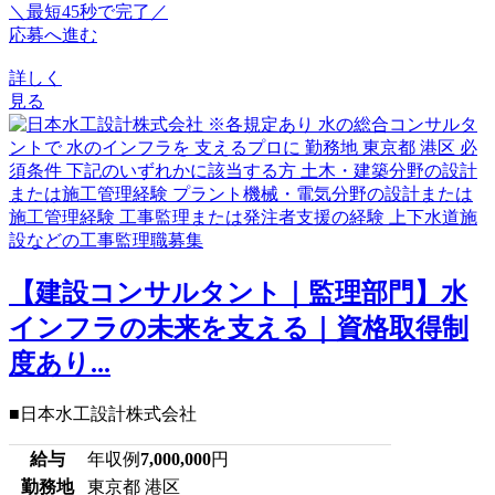
＼最短45秒で完了／
応募へ進む
詳しく
見る
【建設コンサルタント｜監理部門】水
インフラの未来を支える｜資格取得制
度あり...
■日本水工設計株式会社
給与
年収例
7,000,000
円
勤務地
東京都 港区