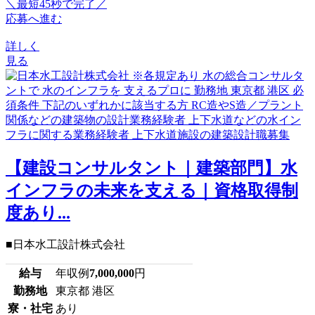
＼最短45秒で完了／
応募へ進む
詳しく
見る
【建設コンサルタント｜建築部門】水
インフラの未来を支える｜資格取得制
度あり...
■日本水工設計株式会社
給与
年収例
7,000,000
円
勤務地
東京都 港区
寮・社宅
あり