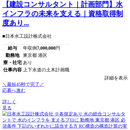
【建設コンサルタント｜計画部門】水
インフラの未来を支える｜資格取得制
度あり...
■日本水工設計株式会社
給与
年収例
7,000,000
円
勤務地
東京都 港区
寮・社宅
あり
仕事内容
上下水道の土木計画職
詳細を表示
＼最短45秒で完了／
応募へ進む
詳しく
見る