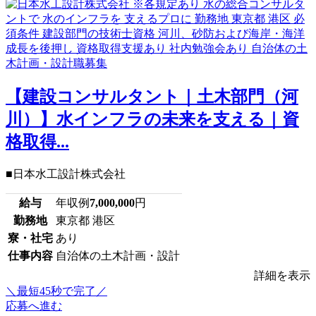
【建設コンサルタント｜土木部門（河
川）】水インフラの未来を支える｜資
格取得...
■日本水工設計株式会社
給与
年収例
7,000,000
円
勤務地
東京都 港区
寮・社宅
あり
仕事内容
自治体の土木計画・設計
詳細を表示
＼最短45秒で完了／
応募へ進む