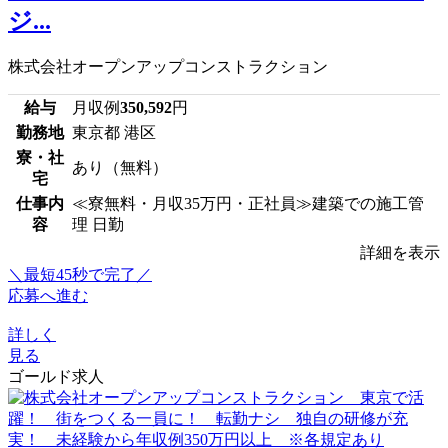
ジ...
株式会社オープンアップコンストラクション
給与
月収例
350,592
円
勤務地
東京都 港区
寮・社
あり（無料）
宅
仕事内
≪寮無料・月収35万円・正社員≫建築での施工管
容
理 日勤
詳細を表示
＼最短45秒で完了／
応募へ進む
詳しく
見る
ゴールド求人