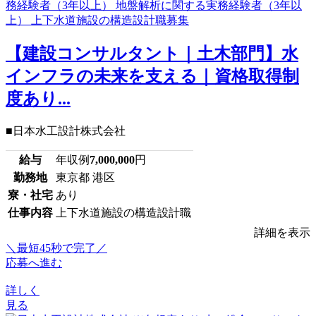
【建設コンサルタント｜土木部門】水
インフラの未来を支える｜資格取得制
度あり...
■日本水工設計株式会社
給与
年収例
7,000,000
円
勤務地
東京都 港区
寮・社宅
あり
仕事内容
上下水道施設の構造設計職
詳細を表示
＼最短45秒で完了／
応募へ進む
詳しく
見る