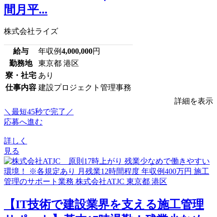
間月平...
株式会社ライズ
給与
年収例
4,000,000
円
勤務地
東京都 港区
寮・社宅
あり
仕事内容
建設プロジェクト管理事務
詳細を表示
＼最短45秒で完了／
応募へ進む
詳しく
見る
【IT技術で建設業界を支える施工管理