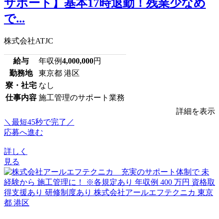
サポート】基本17時退勤！残業少なめ
で...
株式会社ATJC
給与
年収例
4,000,000
円
勤務地
東京都 港区
寮・社宅
なし
仕事内容
施工管理のサポート業務
詳細を表示
＼最短45秒で完了／
応募へ進む
詳しく
見る