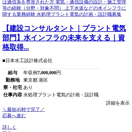
【建設コンサルタント｜プラント電気
部門】水インフラの未来を支える｜資
格取得...
■日本水工設計株式会社
給与
年収例
7,000,000
円
勤務地
東京都 港区
寮・社宅
あり
仕事内容
水処理プラント電気の計画・設計職
詳細を表示
＼最短45秒で完了／
応募へ進む
詳しく