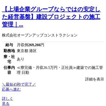
【上場企業グループならではの安定し
た経営基盤】建設プロジェクトの施工
管理｜...
株式会社オープンアップコンストラクション
給与
月収例
269,266
円
勤務地
東京都 港区
寮・社
あり
宅
仕事内
≪寮完備・月収26.5万円・正社員≫建築での施工管
容
理 日勤
詳細を表示
＼最短45秒で完了／
応募へ進む
詳しく
見る