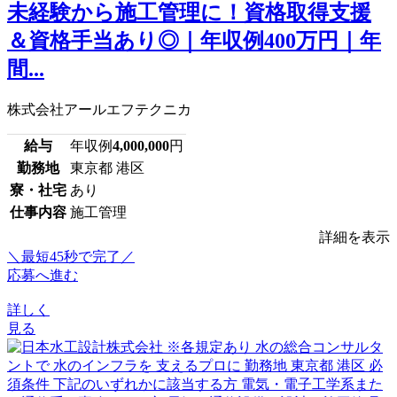
未経験から施工管理に！資格取得支援
＆資格手当あり◎｜年収例400万円｜年
間...
株式会社アールエフテクニカ
給与
年収例
4,000,000
円
勤務地
東京都 港区
寮・社宅
あり
仕事内容
施工管理
詳細を表示
＼最短45秒で完了／
応募へ進む
詳しく
見る