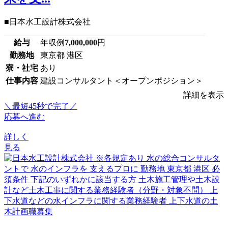
■日本水工設計株式会社
給与
年収例
7,000,000
円
勤務地
東京都 港区
寮・社宅
あり
仕事内容
建設コンサルタント＜オープンポジション＞
詳細を表示
＼最短45秒で完了／
応募へ進む
詳しく
見る