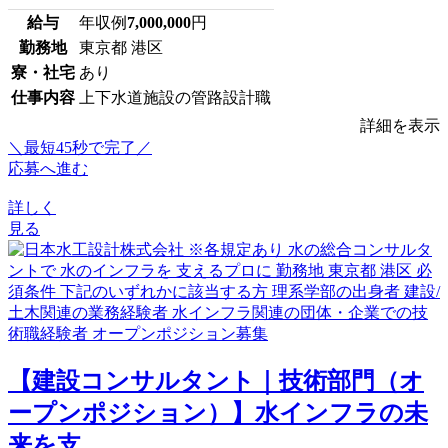
給与
年収例
7,000,000
円
勤務地
東京都 港区
寮・社宅
あり
仕事内容
上下水道施設の管路設計職
詳細を表示
＼最短45秒で完了／
応募へ進む
詳しく
見る
【建設コンサルタント｜技術部門（オ
ープンポジション）】水インフラの未
来を支...