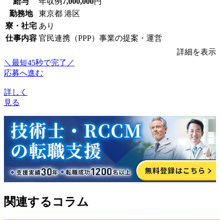
給与
年収例
7,000,000
円
勤務地
東京都 港区
寮・社宅
あり
仕事内容
官民連携（PPP）事業の提案・運営
詳細を表示
＼最短45秒で完了／
応募へ進む
詳しく
見る
関連するコラム