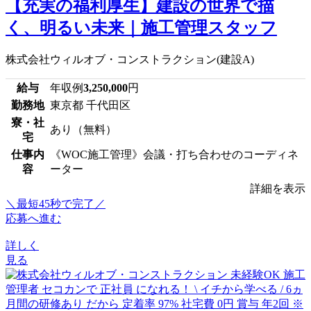
【充実の福利厚生】建設の世界で描
く、明るい未来｜施工管理スタッフ
株式会社ウィルオブ・コンストラクション(建設A)
給与
年収例
3,250,000
円
勤務地
東京都 千代田区
寮・社
あり（無料）
宅
仕事内
《WOC施工管理》会議・打ち合わせのコーディネ
容
ーター
詳細を表示
＼最短45秒で完了／
応募へ進む
詳しく
見る