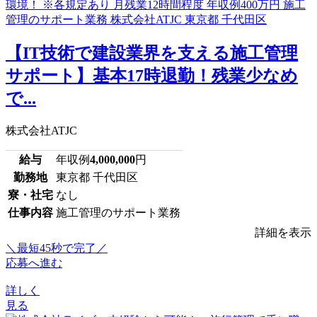
【IT技術で建設業界を支える施工管理
サポート】基本17時退勤！残業少なめ
で...
株式会社ATJC
給与
年収例
4,000,000
円
勤務地
東京都 千代田区
寮・社宅
なし
仕事内容
施工管理のサポート業務
詳細を表示
＼最短45秒で完了／
応募へ進む
詳しく
見る