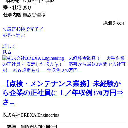
勤務地
東京都 千代田区
寮・社宅
あり
仕事内容
施設管理職
詳細を表示
＼最短45秒で完了／
応募へ進む
詳しく
見る
【点検・メンテナンス業務】未経験か
ら企業の正社員に！／年収例370万円⇒
さ...
株式会社BREXA Engineering
給与
年収例
3,700,000
円