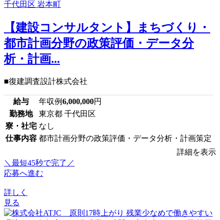
【建設コンサルタント】まちづくり・
都市計画分野の政策評価・データ分
析・計画...
■復建調査設計株式会社
給与
年収例
6,000,000
円
勤務地
東京都 千代田区
寮・社宅
なし
仕事内容
都市計画分野の政策評価・データ分析・計画策定
詳細を表示
＼最短45秒で完了／
応募へ進む
詳しく
見る