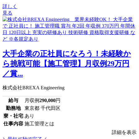
詳しく
見る
大手企業の正社員になろう！未経験か
ら挑戦可能【施工管理】月収例29万円
／賞...
株式会社BREXA Engineering
給与
月収例
290,000
円
勤務地
東京都 千代田区
寮・社宅
あり
仕事内容
施工管理とは
詳細を表示