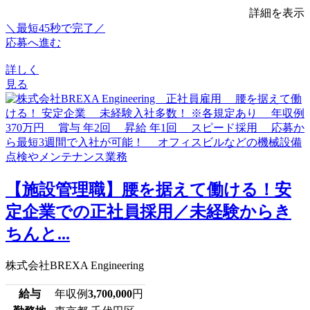
詳細を表示
＼最短45秒で完了／
応募へ進む
詳しく
見る
【施設管理職】腰を据えて働ける！安
定企業での正社員採用／未経験からき
ちんと...
株式会社BREXA Engineering
給与
年収例
3,700,000
円