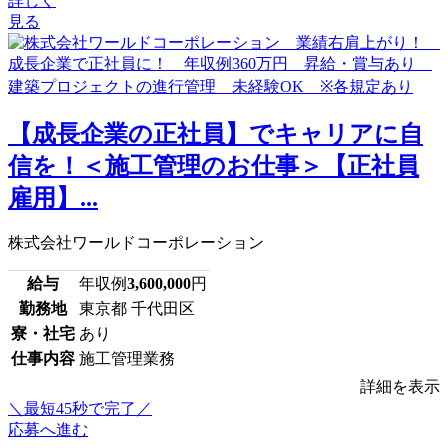
詳しく
見る
【成長企業の正社員】でキャリアに自
信を！＜施工管理のお仕事＞【正社員
雇用】...
株式会社ワールドコーポレーション
給与
年収例
3,600,000
円
勤務地
東京都 千代田区
寮・社宅
あり
仕事内容
施工管理業務
詳細を表示
＼最短45秒で完了／
応募へ進む