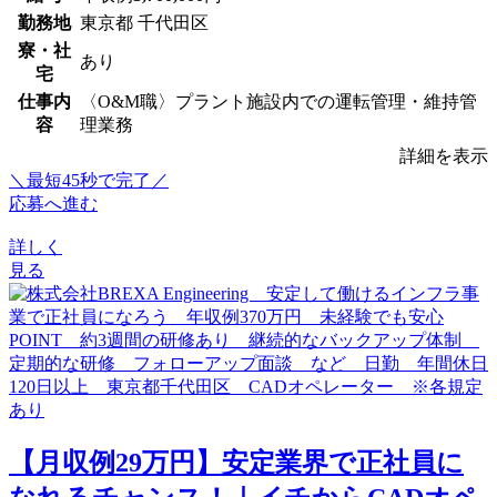
勤務地
東京都 千代田区
寮・社
あり
宅
仕事内
〈O&M職〉プラント施設内での運転管理・維持管
容
理業務
詳細を表示
＼最短45秒で完了／
応募へ進む
詳しく
見る
【月収例29万円】安定業界で正社員に