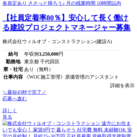
【社員定着率80％】安心して長く働け
る建設プロジェクトマネージャー募集
株式会社ウィルオブ・コンストラクション(建設A)
給与
年収例
3,250,000
円
勤務地
東京都 千代田区
寮・社宅
あり（無料）
仕事内容
《WOC施工管理》原価管理のアシスタント
詳細を表示
＼最短45秒で完了／
応募へ進む
詳しく
見る