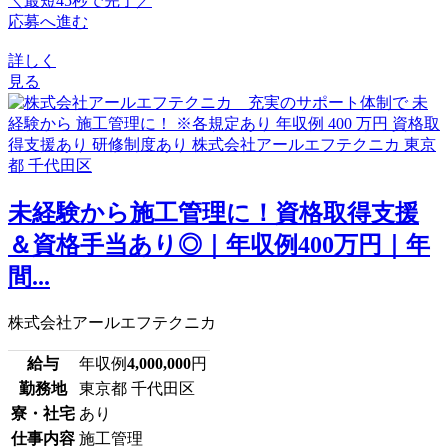
＼最短45秒で完了／
応募へ進む
詳しく
見る
未経験から施工管理に！資格取得支援
＆資格手当あり◎｜年収例400万円｜年
間...
株式会社アールエフテクニカ
給与
年収例
4,000,000
円
勤務地
東京都 千代田区
寮・社宅
あり
仕事内容
施工管理