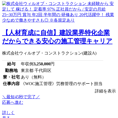
【人材育成に自信】建設業界特化企業
だからできる安心の施工管理キャリア
株式会社ウィルオブ・コンストラクション(建設A)
給与
年収例
3,250,000
円
勤務地
東京都 千代田区
寮・社宅
あり（無料）
仕事内容
《WOC施工管理》労務管理のサポート担当
詳細を表示
＼最短45秒で完了／
応募へ進む
詳しく