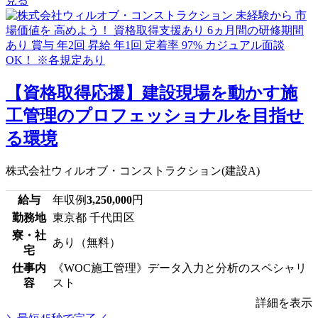
見る
【資格取得応援】建設現場を動かす施
工管理のプロフェッショナルを目指せ
る環境
株式会社ウィルオブ・コンストラクション(建設A)
給与
年収例
3,250,000
円
勤務地
東京都 千代田区
寮・社
あり（無料）
宅
仕事内
《WOC施工管理》データ入力と分析のスペシャリ
容
スト
詳細を表示