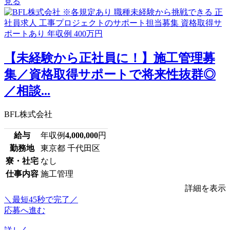
見る
【未経験から正社員に！】施工管理募
集／資格取得サポートで将来性抜群◎
／相談...
BFL株式会社
給与
年収例
4,000,000
円
勤務地
東京都 千代田区
寮・社宅
なし
仕事内容
施工管理
詳細を表示
＼最短45秒で完了／
応募へ進む