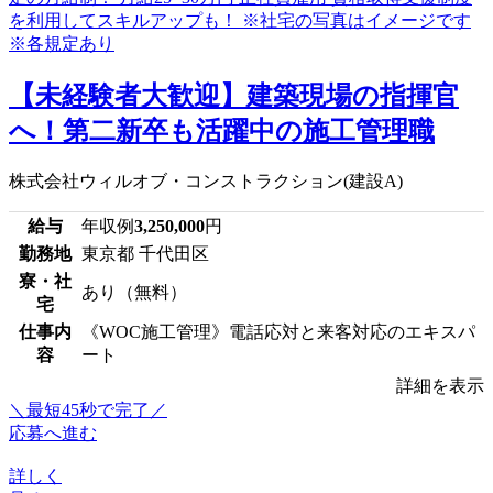
【未経験者大歓迎】建築現場の指揮官
へ！第二新卒も活躍中の施工管理職
株式会社ウィルオブ・コンストラクション(建設A)
給与
年収例
3,250,000
円
勤務地
東京都 千代田区
寮・社
あり（無料）
宅
仕事内
《WOC施工管理》電話応対と来客対応のエキスパ
容
ート
詳細を表示
＼最短45秒で完了／
応募へ進む
詳しく