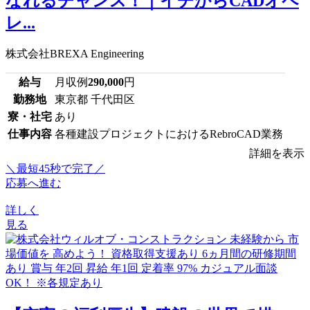
なれるチャンス！｜イチからCADオペ
レ...
株式会社BREXA Engineering
給与
月収例
290,000
円
勤務地
東京都 千代田区
寮・社宅
あり
仕事内容
各種建設プロジェクトにおけるRebroCAD業務
詳細を表示
＼最短45秒で完了／
応募へ進む
詳しく
見る