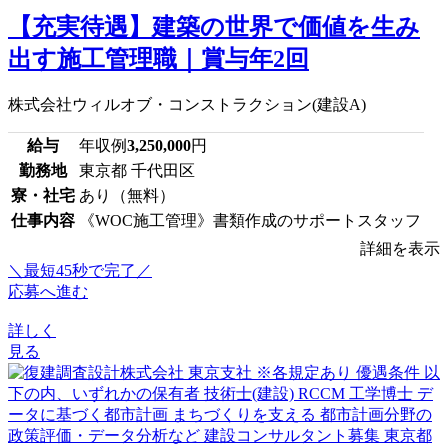
【充実待遇】建築の世界で価値を生み
出す施工管理職｜賞与年2回
株式会社ウィルオブ・コンストラクション(建設A)
給与
年収例
3,250,000
円
勤務地
東京都 千代田区
寮・社宅
あり（無料）
仕事内容
《WOC施工管理》書類作成のサポートスタッフ
詳細を表示
＼最短45秒で完了／
応募へ進む
詳しく
見る