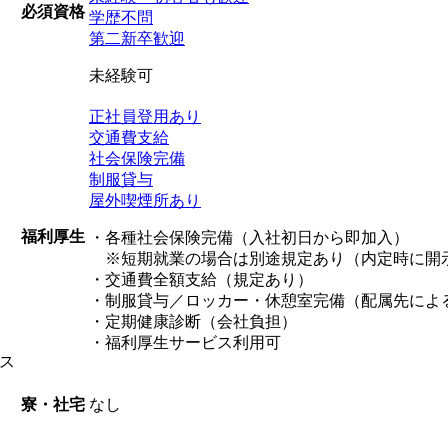
必須資格
学歴不問
第二新卒歓迎
未経験可
正社員登用あり
交通費支給
社会保険完備
制服貸与
屋外喫煙所あり
福利厚生
・各種社会保険完備（入社初日から即加入）
※短期就業の場合は別途規定あり（内定時に開
・交通費全額支給（規定あり）
・制服貸与／ロッカー・休憩室完備（配属先によ
・定期健康診断（会社負担）
・福利厚生サービス利用可
ス
なし
寮・社宅