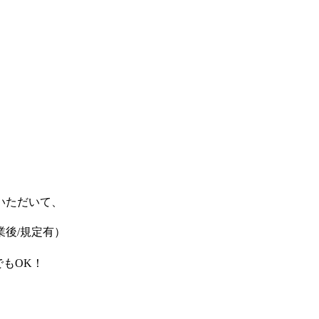
いただいて、
業後/規定有）
もOK！