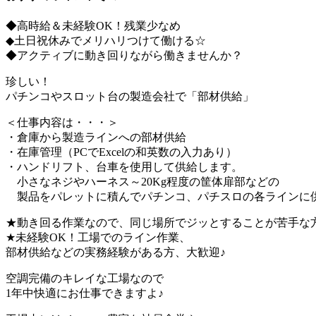
◆高時給＆未経験OK！残業少なめ
◆土日祝休みでメリハリつけて働ける☆
◆アクティブに動き回りながら働きませんか？
珍しい！
パチンコやスロット台の製造会社で「部材供給」
＜仕事内容は・・・＞
・倉庫から製造ラインへの部材供給
・在庫管理（PCでExcelの和英数の入力あり）
・ハンドリフト、台車を使用して供給します。
小さなネジやハーネス～20Kg程度の筐体扉部などの
製品をパレットに積んでパチンコ、パチスロの各ラインに
★動き回る作業なので、同じ場所でジッとすることが苦手な
★未経験OK！工場でのライン作業、
部材供給などの実務経験がある方、大歓迎♪
空調完備のキレイな工場なので
1年中快適にお仕事できますよ♪