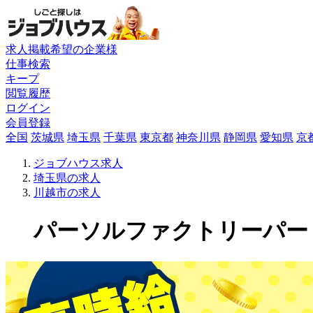
求人掲載希望の企業様
仕事検索
キープ
閲覧履歴
ログイン
会員登録
全国
茨城県
埼玉県
千葉県
東京都
神奈川県
静岡県
愛知県
京
ジョブハウス求人
埼玉県の求人
川越市の求人
パーソルファクトリーパートナ