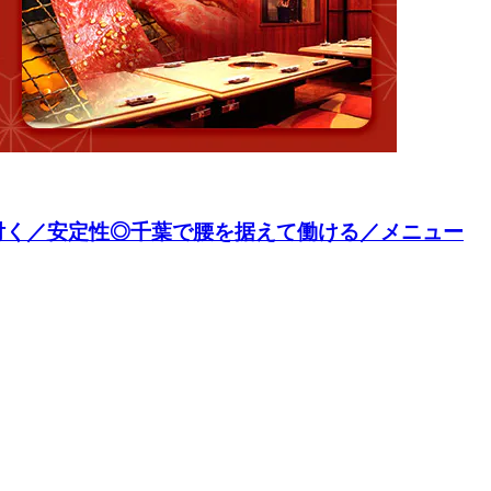
付く／安定性◎千葉で腰を据えて働ける／メニュー