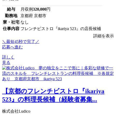
給与
月収例
320,000
円
勤務地
京都府 京都市
寮・社宅
なし
仕事内容
フレンチビストロ『ikariya 523』の店長候補
詳細を表示
＼最短45秒で完了／
応募へ進む
詳しく
見る
【京都のフレンチビストロ『ikariya
523』の料理長候補（経験者募集...
株式会社Ludico