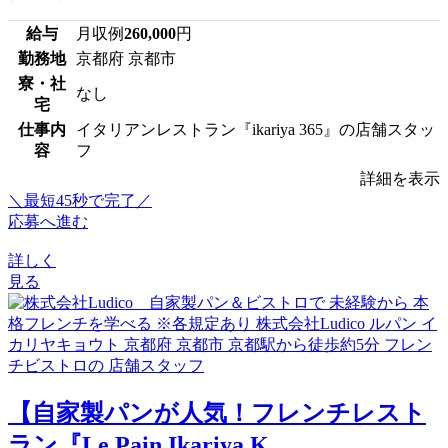
給与
月収例
260,000
円
勤務地
京都府 京都市
寮・社
なし
宅
仕事内
イタリアンレストラン『ikariya 365』の店舗スタッ
容
フ
詳細を表示
＼最短45秒で完了／
応募へ進む
詳しく
見る
【自家製パンが人気！フレンチレスト
ラン『Le Pain Ikariya K...