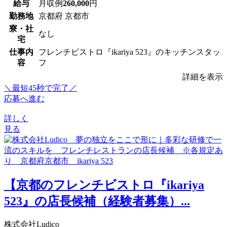
給与
月収例
260,000
円
勤務地
京都府 京都市
寮・社
なし
宅
仕事内
フレンチビストロ『ikariya 523』のキッチンスタッ
容
フ
詳細を表示
＼最短45秒で完了／
応募へ進む
詳しく
見る
【京都のフレンチビストロ『ikariya
523』の店長候補（経験者募集）...
株式会社Ludico