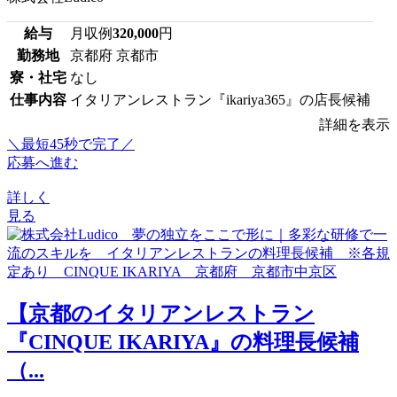
給与
月収例
320,000
円
勤務地
京都府 京都市
寮・社宅
なし
仕事内容
イタリアンレストラン『ikariya365』の店長候補
詳細を表示
＼最短45秒で完了／
応募へ進む
詳しく
見る
【京都のイタリアンレストラン
『CINQUE IKARIYA』の料理長候補
（...