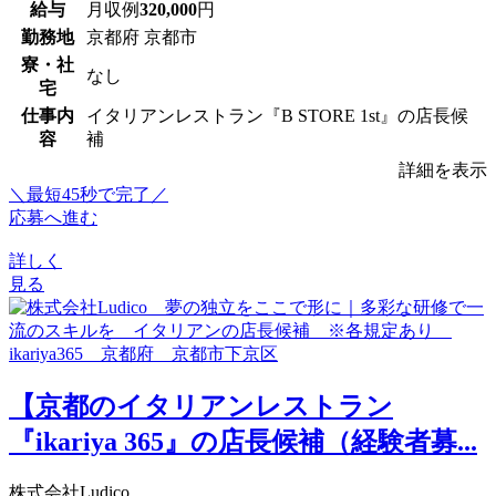
給与
月収例
320,000
円
勤務地
京都府 京都市
寮・社
なし
宅
仕事内
イタリアンレストラン『B STORE 1st』の店長候
容
補
詳細を表示
＼最短45秒で完了／
応募へ進む
詳しく
見る
【京都のイタリアンレストラン
『ikariya 365』の店長候補（経験者募...
株式会社Ludico