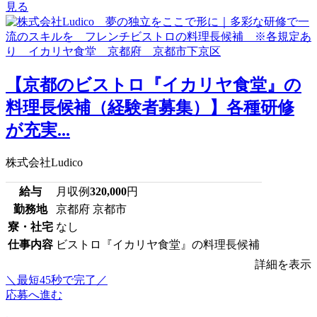
見る
【京都のビストロ『イカリヤ食堂』の
料理長候補（経験者募集）】各種研修
が充実...
株式会社Ludico
給与
月収例
320,000
円
勤務地
京都府 京都市
寮・社宅
なし
仕事内容
ビストロ『イカリヤ食堂』の料理長候補
詳細を表示
＼最短45秒で完了／
応募へ進む