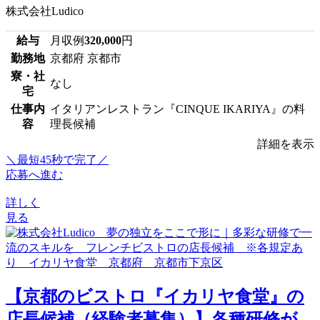
株式会社Ludico
給与
月収例
320,000
円
勤務地
京都府 京都市
寮・社
なし
宅
仕事内
イタリアンレストラン『CINQUE IKARIYA』の料
容
理長候補
詳細を表示
＼最短45秒で完了／
応募へ進む
詳しく
見る
【京都のビストロ『イカリヤ食堂』の
店長候補（経験者募集）】各種研修が