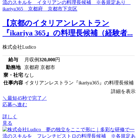
【京都のイタリアンレストラン
『ikariya 365』の料理長候補（経験者...
株式会社Ludico
給与
月収例
320,000
円
勤務地
京都府 京都市
寮・社宅
なし
仕事内容
イタリアンレストラン『ikariya365』の料理長候補
詳細を表示
＼最短45秒で完了／
応募へ進む
詳しく
見る