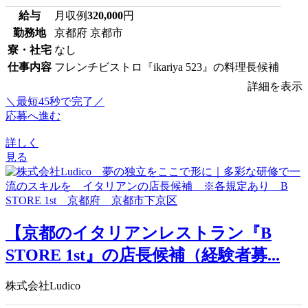
給与
月収例
320,000
円
勤務地
京都府 京都市
寮・社宅
なし
仕事内容
フレンチビストロ『ikariya 523』の料理長候補
詳細を表示
＼最短45秒で完了／
応募へ進む
詳しく
見る
【京都のイタリアンレストラン『B
STORE 1st』の店長候補（経験者募...
株式会社Ludico