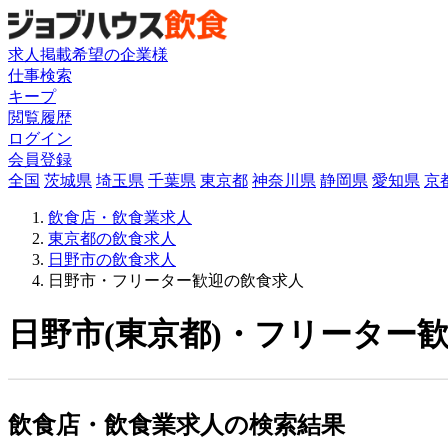
求人掲載希望の企業様
仕事検索
キープ
閲覧履歴
ログイン
会員登録
全国
茨城県
埼玉県
千葉県
東京都
神奈川県
静岡県
愛知県
京
飲食店・飲食業求人
東京都の飲食求人
日野市の飲食求人
日野市・フリーター歓迎の飲食求人
日野市(東京都)・フリーター歓
飲食店・飲食業求人の検索結果