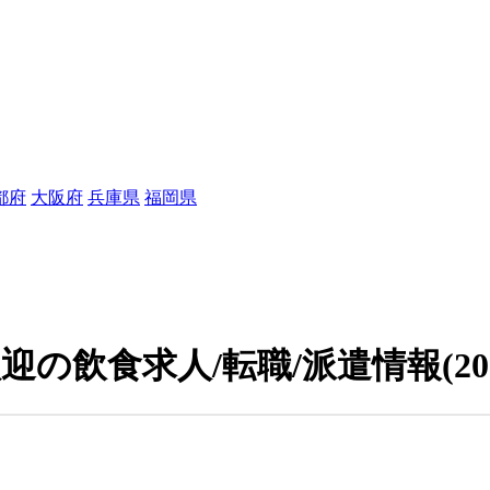
都府
大阪府
兵庫県
福岡県
迎の飲食求人/転職/派遣情報
(2