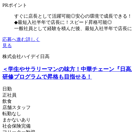
PRポイント
すぐに店長として活躍可能◎安心の環境で成長できる！
◆最短入社半年で店長に！スピード昇格可能◎
一般社員として経験を積んだ後、最短入社半年で店長に就
応募へ進む
詳しく
見る
株式会社ハイデイ日高
＜学生やサラリーマンの味方！中華チェーン『日高
研修プログラムで昇格も目指せる！
日勤
正社員
飲食
店舗スタッフ
転勤なし
まかないあり
社会保険完備