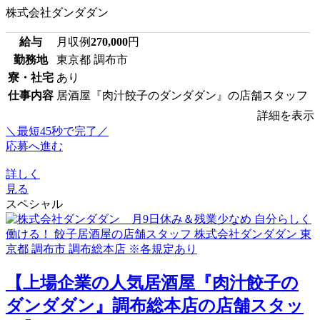
株式会社ダンダダン
給与
月収例
270,000
円
勤務地
東京都 調布市
寮・社宅
あり
仕事内容
居酒屋『肉汁餃子のダンダダン』の店舗スタッフ
詳細を表示
＼最短45秒で完了／
応募へ進む
詳しく
見る
スペシャル
【上場企業の人気居酒屋『肉汁餃子の
ダンダダン』調布総本店の店舗スタッ