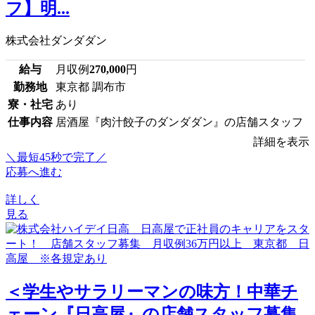
フ】明...
株式会社ダンダダン
給与
月収例
270,000
円
勤務地
東京都 調布市
寮・社宅
あり
仕事内容
居酒屋『肉汁餃子のダンダダン』の店舗スタッフ
詳細を表示
＼最短45秒で完了／
応募へ進む
詳しく
見る
＜学生やサラリーマンの味方！中華チ
ェーン『日高屋』の店舗スタッフ募集