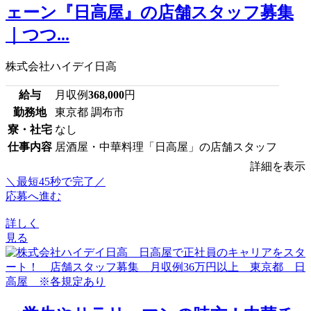
ェーン『日高屋』の店舗スタッフ募集
｜つつ...
株式会社ハイデイ日高
給与
月収例
368,000
円
勤務地
東京都 調布市
寮・社宅
なし
仕事内容
居酒屋・中華料理「日高屋」の店舗スタッフ
詳細を表示
＼最短45秒で完了／
応募へ進む
詳しく
見る