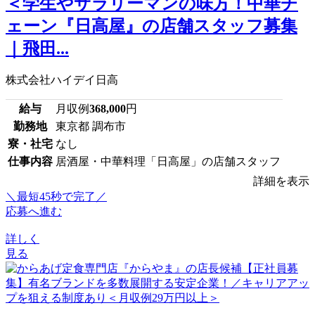
＜学生やサラリーマンの味方！中華チ
ェーン『日高屋』の店舗スタッフ募集
｜飛田...
株式会社ハイデイ日高
給与
月収例
368,000
円
勤務地
東京都 調布市
寮・社宅
なし
仕事内容
居酒屋・中華料理「日高屋」の店舗スタッフ
詳細を表示
＼最短45秒で完了／
応募へ進む
詳しく
見る