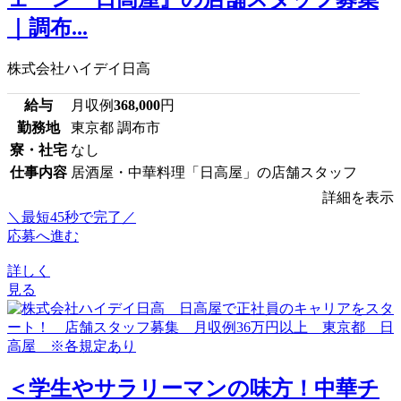
｜調布...
株式会社ハイデイ日高
給与
月収例
368,000
円
勤務地
東京都 調布市
寮・社宅
なし
仕事内容
居酒屋・中華料理「日高屋」の店舗スタッフ
詳細を表示
＼最短45秒で完了／
応募へ進む
詳しく
見る
＜学生やサラリーマンの味方！中華チ