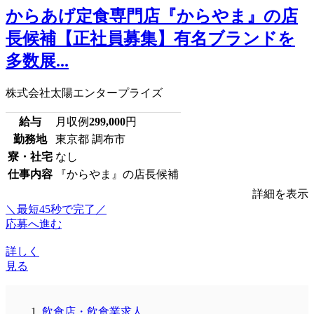
からあげ定食専門店『からやま』の店
長候補【正社員募集】有名ブランドを
多数展...
株式会社太陽エンタープライズ
給与
月収例
299,000
円
勤務地
東京都 調布市
寮・社宅
なし
仕事内容
『からやま』の店長候補
詳細を表示
＼最短45秒で完了／
応募へ進む
詳しく
見る
飲食店・飲食業求人