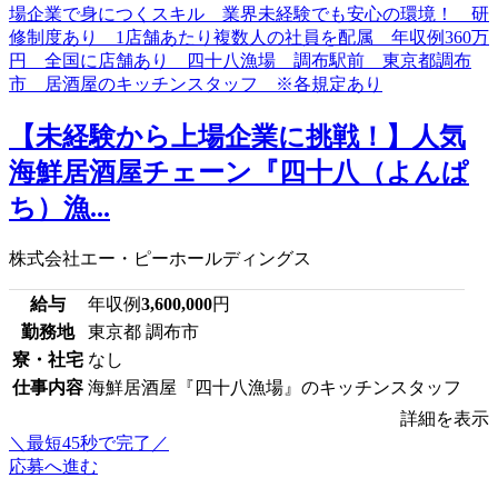
【未経験から上場企業に挑戦！】人気
海鮮居酒屋チェーン『四十八（よんぱ
ち）漁...
株式会社エー・ピーホールディングス
給与
年収例
3,600,000
円
勤務地
東京都 調布市
寮・社宅
なし
仕事内容
海鮮居酒屋『四十八漁場』のキッチンスタッフ
詳細を表示
＼最短45秒で完了／
応募へ進む