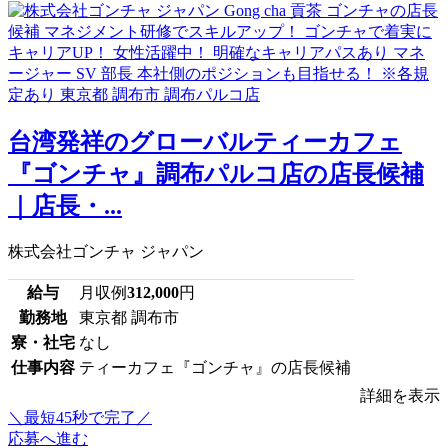
台湾発祥のグローバルティーカフェ
『ゴンチャ』調布パルコ店の店長候補
｜店長・...
株式会社ゴンチャ ジャパン
給与
月収例
312,000
円
勤務地
東京都 調布市
寮・社宅
なし
仕事内容
ティーカフェ『ゴンチャ』の店長候補
詳細を表示
＼最短45秒で完了／
応募へ進む