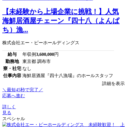
【未経験から上場企業に挑戦！】人気
海鮮居酒屋チェーン『四十八（よんぱ
ち）漁...
株式会社エー・ピーホールディングス
給与
年収例
3,600,000
円
勤務地
東京都 調布市
寮・社宅
なし
仕事内容
海鮮居酒屋『四十八漁場』のホールスタッフ
詳細を表示
＼最短45秒で完了／
応募へ進む
詳しく
見る
スペシャル