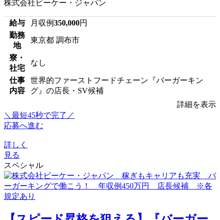
株式会社ビーケー・ジャパン
給与
月収例
350,000
円
勤務
東京都 調布市
地
寮・
なし
社宅
仕事
世界的ファーストフードチェーン『バーガーキン
内容
グ』の店長・SV候補
詳細を表示
＼最短45秒で完了／
応募へ進む
詳しく
見る
スペシャル
【スピード昇格を狙える】『バーガー