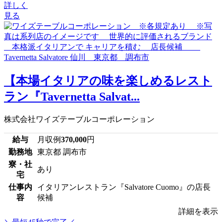
詳しく
見る
【本場イタリアの味を楽しめるレスト
ラン『Tavernetta Salvat...
株式会社ワイズテーブルコーポレーション
給与
月収例
370,000
円
勤務地
東京都 調布市
寮・社
あり
宅
仕事内
イタリアンレストラン『Salvatore Cuomo』の店長
容
候補
詳細を表示