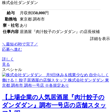
株式会社ダンダダン
給与
月収例
350,000
円
勤務地
東京都 調布市
寮・社宅
あり
仕事内容
居酒屋『肉汁餃子のダンダダン』の店長候補
詳細を表示
＼最短45秒で完了／
応募へ進む
詳しく
見る
スペシャル
【上場企業の人気居酒屋『肉汁餃子の
ダンダダン』調布一号店の店舗スタッ