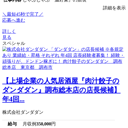
詳細を表示
＼最短45秒で完了／
応募へ進む
詳しく
見る
スペシャル
【上場企業の人気居酒屋『肉汁餃子の
ダンダダン』調布総本店の店長候補】
年4回...
株式会社ダンダダン
給与
月収例
350,000
円