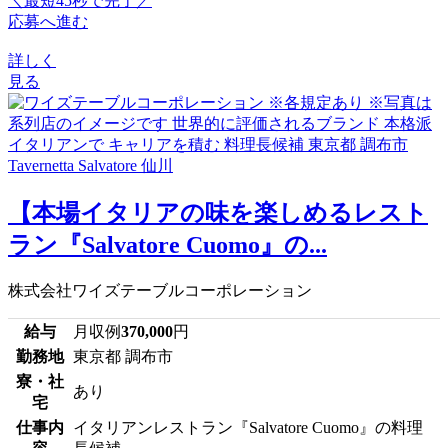
＼最短45秒で完了／
応募へ進む
詳しく
見る
【本場イタリアの味を楽しめるレスト
ラン『Salvatore Cuomo』の...
株式会社ワイズテーブルコーポレーション
給与
月収例
370,000
円
勤務地
東京都 調布市
寮・社
あり
宅
仕事内
イタリアンレストラン『Salvatore Cuomo』の料理