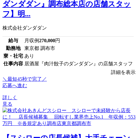
ダンダダン』調布総本店の店舗スタッ
フ】明...
株式会社ダンダダン
給与
月収例
270,000
円
勤務地
東京都 調布市
寮・社宅
あり
仕事内容
居酒屋『肉汁餃子のダンダダン』の店舗スタッフ
詳細を表示
＼最短45秒で完了／
応募へ進む
詳しく
見る
【スシローの店長候補】大手チェーン