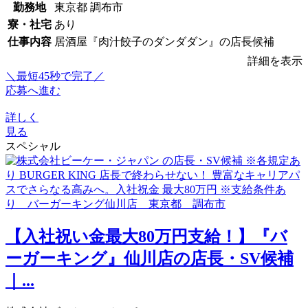
勤務地
東京都 調布市
寮・社宅
あり
仕事内容
居酒屋『肉汁餃子のダンダダン』の店長候補
詳細を表示
＼最短45秒で完了／
応募へ進む
詳しく
見る
スペシャル
【入社祝い金最大80万円支給！】『バ
ーガーキング』仙川店の店長・SV候補
｜...