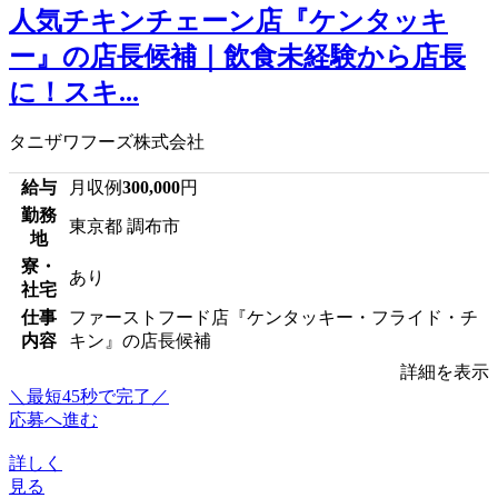
人気チキンチェーン店『ケンタッキ
ー』の店長候補｜飲食未経験から店長
に！スキ...
タニザワフーズ株式会社
給与
月収例
300,000
円
勤務
東京都 調布市
地
寮・
あり
社宅
仕事
ファーストフード店『ケンタッキー・フライド・チ
内容
キン』の店長候補
詳細を表示
＼最短45秒で完了／
応募へ進む
詳しく
見る