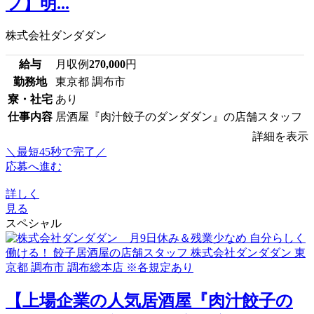
フ】明...
株式会社ダンダダン
給与
月収例
270,000
円
勤務地
東京都 調布市
寮・社宅
あり
仕事内容
居酒屋『肉汁餃子のダンダダン』の店舗スタッフ
詳細を表示
＼最短45秒で完了／
応募へ進む
詳しく
見る
スペシャル
【上場企業の人気居酒屋『肉汁餃子の