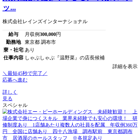
ッ...
株式会社レインズインターナショナル
給与
月収例
300,000
円
勤務地
東京都 調布市
寮・社宅
あり
仕事内容
しゃぶしゃぶ『温野菜』の店長候補
詳細を表示
＼最短45秒で完了／
応募へ進む
詳しく
見る
スペシャル