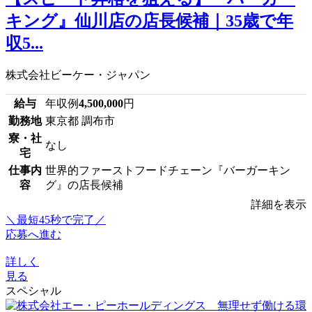
キング』仙川店の店長候補｜35歳で年
収5...
株式会社ビーケー・ジャパン
給与
年収例
4,500,000
円
勤務地
東京都 調布市
寮・社
なし
宅
仕事内
世界的ファーストフードチェーン『バーガーキン
容
グ』の店長候補
詳細を表示
＼最短45秒で完了／
応募へ進む
詳しく
見る
スペシャル