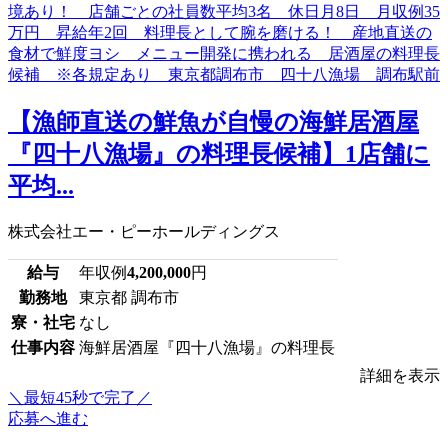
【漁師直送の鮮魚が自慢の海鮮居酒屋
『四十八漁場』の料理長候補】1店舗に
平均...
株式会社エー・ピーホールディングス
給与
年収例
4,200,000
円
勤務地
東京都 調布市
寮・社宅
なし
仕事内容
海鮮居酒屋『四十八漁場』の料理長
詳細を表示
＼最短45秒で完了／
応募へ進む