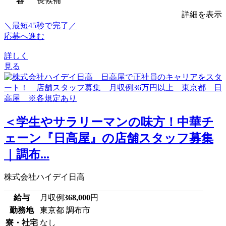
容
長候補
詳細を表示
＼最短45秒で完了／
応募へ進む
詳しく
見る
＜学生やサラリーマンの味方！中華チ
ェーン『日高屋』の店舗スタッフ募集
｜調布...
株式会社ハイデイ日高
給与
月収例
368,000
円
勤務地
東京都 調布市
寮・社宅
なし