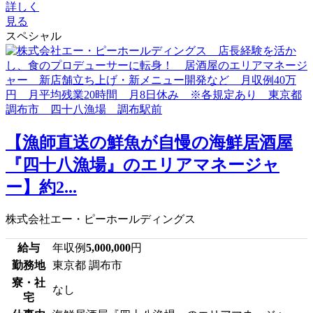
詳しく
見る
スペシャル
【漁師直送の鮮魚が自慢の海鮮居酒屋
『四十八漁場』のエリアマネージャ
ー】約2...
株式会社エー・ピーホールディングス
給与
年収例
5,000,000
円
勤務地
東京都 調布市
寮・社
なし
宅