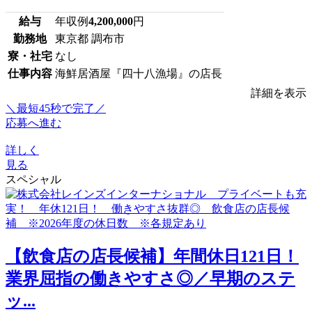
給与
年収例
4,200,000
円
勤務地
東京都 調布市
寮・社宅
なし
仕事内容
海鮮居酒屋『四十八漁場』の店長
詳細を表示
＼最短45秒で完了／
応募へ進む
詳しく
見る
スペシャル
【飲食店の店長候補】年間休日121日！
業界屈指の働きやすさ◎／早期のステ
ッ...