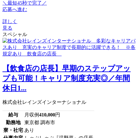
＼最短45秒で完了／
応募へ進む
詳しく
見る
スペシャル
【飲食店の店長】早期のステップアッ
プも可能！キャリア制度充実◎／年間
休日1...
株式会社レインズインターナショナル
給与
月収例
410,000
円
勤務地
東京都 調布市
寮・社宅
あり
仕事内容
しゃぶしゃぶ『温野菜』の店長