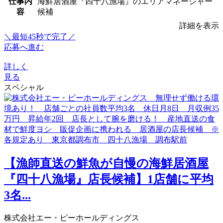
仕事内
海鮮居酒屋『四十八漁場』のエリアマネージャー
容
候補
詳細を表示
＼最短45秒で完了／
応募へ進む
詳しく
見る
スペシャル
【漁師直送の鮮魚が自慢の海鮮居酒屋
『四十八漁場』店長候補】1店舗に平均
3名...
株式会社エー・ピーホールディングス