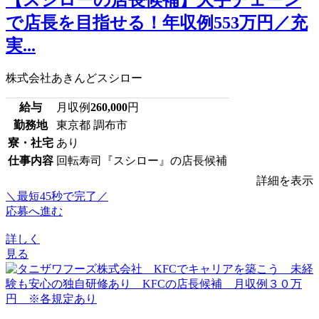
で店長を目指せる！年収例553万円／充
実...
株式会社あきんどスシロー
給与
月収例
260,000
円
勤務地
東京都 調布市
寮・社宅
あり
仕事内容
回転寿司『スシロー』の店長候補
詳細を表示
＼最短45秒で完了／
応募へ進む
詳しく
見る