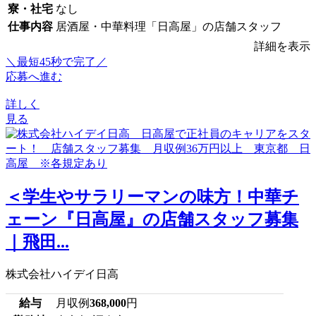
寮・社宅
なし
仕事内容
居酒屋・中華料理「日高屋」の店舗スタッフ
詳細を表示
＼最短45秒で完了／
応募へ進む
詳しく
見る
＜学生やサラリーマンの味方！中華チ
ェーン『日高屋』の店舗スタッフ募集
｜飛田...
株式会社ハイデイ日高
給与
月収例
368,000
円