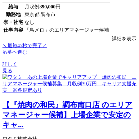
給与
月収例
390,000
円
勤務地
東京都 調布市
寮・社宅
なし
仕事内容
「鳥メロ」のエリアマネージャー候補
詳細を表示
＼最短45秒で完了／
応募へ進む
詳しく
見る
【『焼肉の和民』調布南口店 のエリア
マネージャー候補】上場企業で安定の
キャ...
ワタミ株式会社