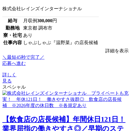
株式会社レインズインターナショナル
給与
月収例
300,000
円
勤務地
東京都 調布市
寮・社宅
あり
仕事内容
しゃぶしゃぶ『温野菜』の店長候補
詳細を表示
＼最短45秒で完了／
応募へ進む
詳しく
見る
スペシャル
【飲食店の店長候補】年間休日121日！
業界屈指の働きやすさ◎／早期のステ