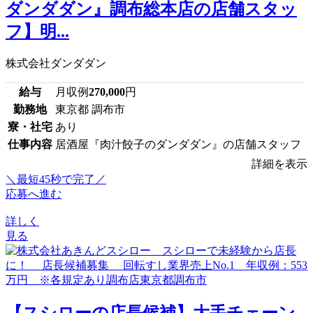
ダンダダン』調布総本店の店舗スタッ
フ】明...
株式会社ダンダダン
給与
月収例
270,000
円
勤務地
東京都 調布市
寮・社宅
あり
仕事内容
居酒屋『肉汁餃子のダンダダン』の店舗スタッフ
詳細を表示
＼最短45秒で完了／
応募へ進む
詳しく
見る
【スシローの店長候補】大手チェーン