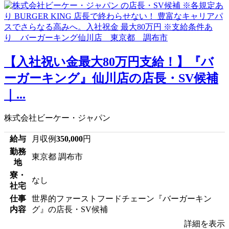
【入社祝い金最大80万円支給！】『バ
ーガーキング』仙川店の店長・SV候補
｜...
株式会社ビーケー・ジャパン
給与
月収例
350,000
円
勤務
東京都 調布市
地
寮・
なし
社宅
仕事
世界的ファーストフードチェーン『バーガーキン
内容
グ』の店長・SV候補
詳細を表示