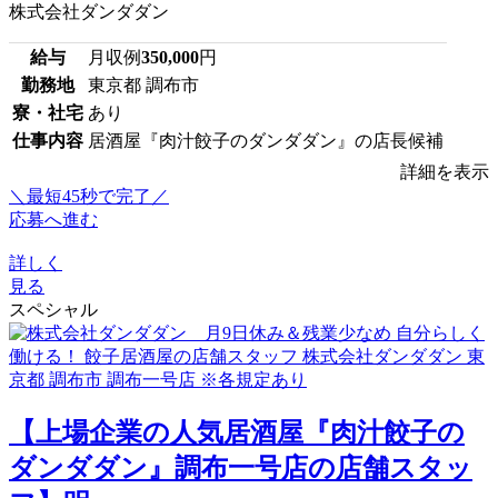
株式会社ダンダダン
給与
月収例
350,000
円
勤務地
東京都 調布市
寮・社宅
あり
仕事内容
居酒屋『肉汁餃子のダンダダン』の店長候補
詳細を表示
＼最短45秒で完了／
応募へ進む
詳しく
見る
スペシャル
【上場企業の人気居酒屋『肉汁餃子の
ダンダダン』調布一号店の店舗スタッ