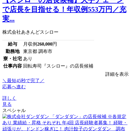
で店長を目指せる！年収例553万円／充
実...
株式会社あきんどスシロー
給与
月収例
260,000
円
勤務地
東京都 調布市
寮・社宅
あり
仕事内容
回転寿司『スシロー』の店長候補
詳細を表示
＼最短45秒で完了／
応募へ進む
詳しく
見る
スペシャル