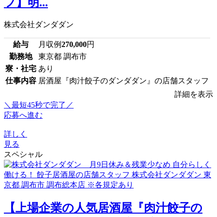
フ】明...
株式会社ダンダダン
給与
月収例
270,000
円
勤務地
東京都 調布市
寮・社宅
あり
仕事内容
居酒屋『肉汁餃子のダンダダン』の店舗スタッフ
詳細を表示
＼最短45秒で完了／
応募へ進む
詳しく
見る
スペシャル
【上場企業の人気居酒屋『肉汁餃子の