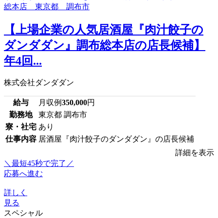
【上場企業の人気居酒屋『肉汁餃子の
ダンダダン』調布総本店の店長候補】
年4回...
株式会社ダンダダン
給与
月収例
350,000
円
勤務地
東京都 調布市
寮・社宅
あり
仕事内容
居酒屋『肉汁餃子のダンダダン』の店長候補
詳細を表示
＼最短45秒で完了／
応募へ進む
詳しく
見る
スペシャル