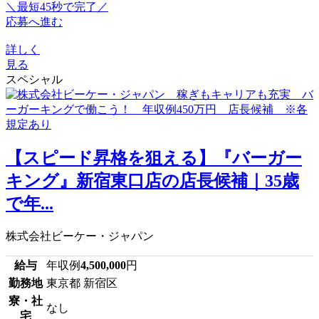
＼最短45秒で完了／
応募へ進む
詳しく
見る
スペシャル
【スピード昇格を狙える】『バーガー
キング』新宿東口店の店長候補｜35歳
で年...
株式会社ビーケー・ジャパン
給与
年収例
4,500,000
円
勤務地
東京都 新宿区
寮・社
なし
宅