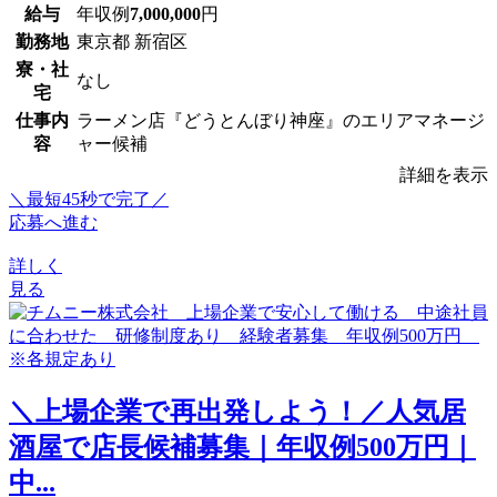
給与
年収例
7,000,000
円
勤務地
東京都 新宿区
寮・社
なし
宅
仕事内
ラーメン店『どうとんぼり神座』のエリアマネージ
容
ャー候補
詳細を表示
＼最短45秒で完了／
応募へ進む
詳しく
見る
＼上場企業で再出発しよう！／人気居
酒屋で店長候補募集｜年収例500万円｜
中...