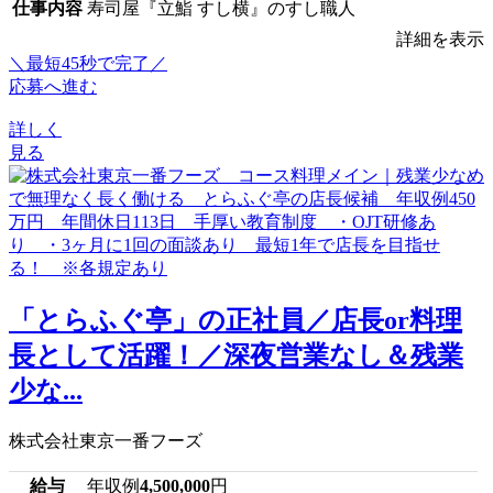
仕事内容
寿司屋『立鮨 すし横』のすし職人
詳細を表示
＼最短45秒で完了／
応募へ進む
詳しく
見る
「とらふぐ亭」の正社員／店長or料理
長として活躍！／深夜営業なし＆残業
少な...
株式会社東京一番フーズ
給与
年収例
4,500,000
円