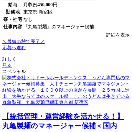
給与
月収例
450,000
円
勤務地
東京都 新宿区
寮・社宅
なし
仕事内容
『丸亀製麺』のマネージャー候補
詳細を表示
＼最短45秒で完了／
応募へ進む
詳しく
見る
スペシャル
【統括管理・運営経験を活かせる！】
丸亀製麺のマネージャー候補＜国内