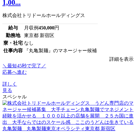
1,00...
株式会社トリドールホールディングス
給与
月収例
450,000
円
勤務地
東京都 新宿区
寮・社宅
なし
仕事内容
『丸亀製麺』のマネージャー候補
詳細を表示
＼最短45秒で完了／
応募へ進む
詳しく
見る
スペシャル