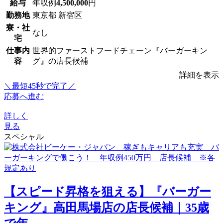
給与
年収例
4,500,000
円
勤務地
東京都 新宿区
寮・社
なし
宅
仕事内
世界的ファーストフードチェーン『バーガーキン
容
グ』の店長候補
詳細を表示
＼最短45秒で完了／
応募へ進む
詳しく
見る
スペシャル
【スピード昇格を狙える】『バーガー
キング』高田馬場店の店長候補｜35歳