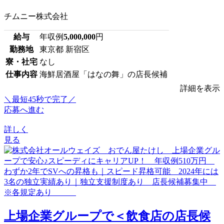
チムニー株式会社
給与
年収例
5,000,000
円
勤務地
東京都 新宿区
寮・社宅
なし
仕事内容
海鮮居酒屋「はなの舞」の店長候補
詳細を表示
＼最短45秒で完了／
応募へ進む
詳しく
見る
上場企業グループで＜飲食店の店長候