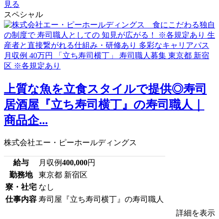
見る
スペシャル
上質な魚を立食スタイルで提供◎寿司
居酒屋『立ち寿司横丁』の寿司職人｜
商品企...
株式会社エー・ピーホールディングス
給与
月収例
400,000
円
勤務地
東京都 新宿区
寮・社宅
なし
仕事内容
寿司屋『立ち寿司横丁』の寿司職人
詳細を表示