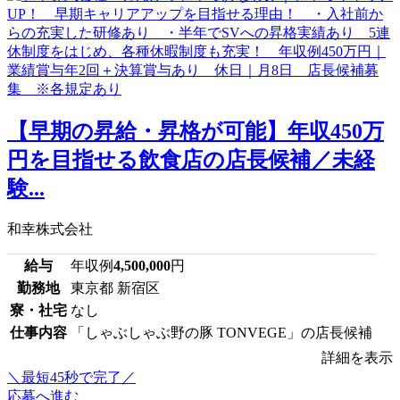
【早期の昇給・昇格が可能】年収450万
円を目指せる飲食店の店長候補／未経
験...
和幸株式会社
給与
年収例
4,500,000
円
勤務地
東京都 新宿区
寮・社宅
なし
仕事内容
「しゃぶしゃぶ野の豚 TONVEGE」の店長候補
詳細を表示
＼最短45秒で完了／
応募へ進む