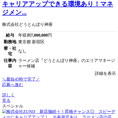
キャリアアップできる環境あり！マネ
ジメン...
株式会社どうとんぼり神座
給与
年収例
7,000,000
円
勤務地
東京都 新宿区
寮・社
なし
宅
仕事内
ラーメン店『どうとんぼり神座』のエリアマネージ
容
ャー候補
詳細を表示
＼最短45秒で完了／
応募へ進む
詳しく
見る
スペシャル