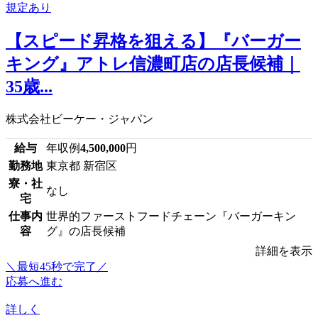
【スピード昇格を狙える】『バーガー
キング』アトレ信濃町店の店長候補｜
35歳...
株式会社ビーケー・ジャパン
給与
年収例
4,500,000
円
勤務地
東京都 新宿区
寮・社
なし
宅
仕事内
世界的ファーストフードチェーン『バーガーキン
容
グ』の店長候補
詳細を表示
＼最短45秒で完了／
応募へ進む
詳しく