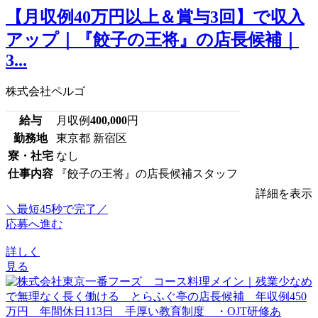
【月収例40万円以上＆賞与3回】で収入
アップ｜『餃子の王将』の店長候補｜
3...
株式会社ペルゴ
給与
月収例
400,000
円
勤務地
東京都 新宿区
寮・社宅
なし
仕事内容
『餃子の王将』の店長候補スタッフ
詳細を表示
＼最短45秒で完了／
応募へ進む
詳しく
見る