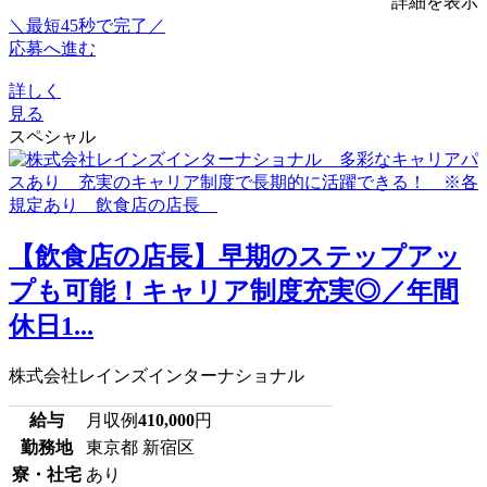
詳細を表示
＼最短45秒で完了／
応募へ進む
詳しく
見る
スペシャル
【飲食店の店長】早期のステップアッ
プも可能！キャリア制度充実◎／年間
休日1...
株式会社レインズインターナショナル
給与
月収例
410,000
円
勤務地
東京都 新宿区
寮・社宅
あり