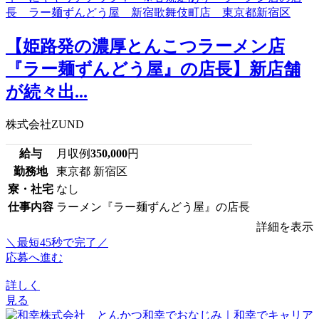
【姫路発の濃厚とんこつラーメン店
『ラー麺ずんどう屋』の店長】新店舗
が続々出...
株式会社ZUND
給与
月収例
350,000
円
勤務地
東京都 新宿区
寮・社宅
なし
仕事内容
ラーメン『ラー麺ずんどう屋』の店長
詳細を表示
＼最短45秒で完了／
応募へ進む
詳しく
見る