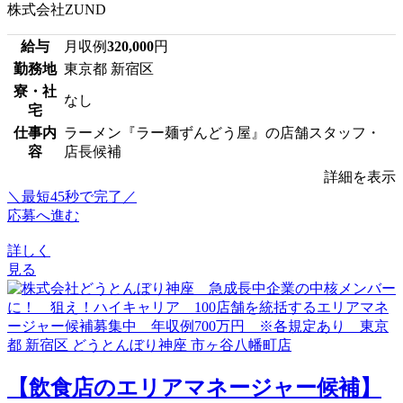
株式会社ZUND
給与
月収例
320,000
円
勤務地
東京都 新宿区
寮・社
なし
宅
仕事内
ラーメン『ラー麺ずんどう屋』の店舗スタッフ・
容
店長候補
詳細を表示
＼最短45秒で完了／
応募へ進む
詳しく
見る
【飲食店のエリアマネージャー候補】