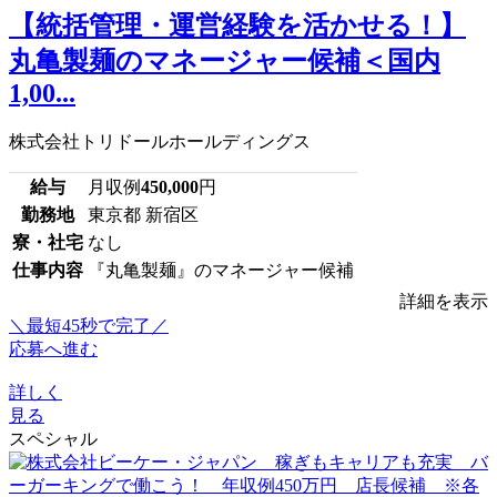
【統括管理・運営経験を活かせる！】
丸亀製麺のマネージャー候補＜国内
1,00...
株式会社トリドールホールディングス
給与
月収例
450,000
円
勤務地
東京都 新宿区
寮・社宅
なし
仕事内容
『丸亀製麺』のマネージャー候補
詳細を表示
＼最短45秒で完了／
応募へ進む
詳しく
見る
スペシャル