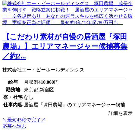
【こだわり素材が自慢の居酒屋『塚田
農場』】エリアマネージャー候補募集
／約2...
株式会社エー・ピーホールディングス
給与
月収例
410,000
円
勤務地
東京都 新宿区
寮・社宅
なし
仕事内容
居酒屋『塚田農場』のエリアマネージャー候補
詳細を表示
＼最短45秒で完了／
応募へ進む