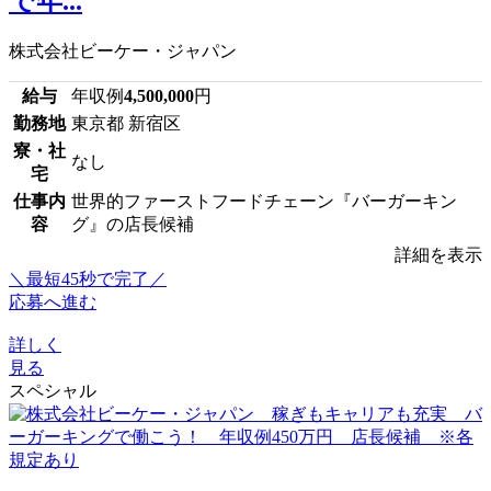
で年...
株式会社ビーケー・ジャパン
給与
年収例
4,500,000
円
勤務地
東京都 新宿区
寮・社
なし
宅
仕事内
世界的ファーストフードチェーン『バーガーキン
容
グ』の店長候補
詳細を表示
＼最短45秒で完了／
応募へ進む
詳しく
見る
スペシャル