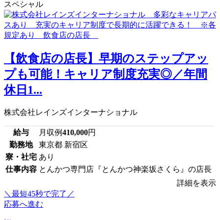
スペシャル
【飲食店の店長】早期のステップアッ
プも可能！キャリア制度充実◎／年間
休日1...
株式会社レインズインターナショナル
給与
月収例
410,000
円
勤務地
東京都 新宿区
寮・社宅
あり
仕事内容
とんかつ専門店『とんかつ神楽坂さくら』の店長
詳細を表示
＼最短45秒で完了／
応募へ進む