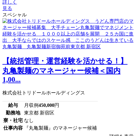
詳しく
見る
スペシャル
【統括管理・運営経験を活かせる！】
丸亀製麺のマネージャー候補＜国内
1,00...
株式会社トリドールホールディングス
給与
月収例
450,000
円
勤務地
東京都 新宿区
寮・社宅
なし
仕事内容
『丸亀製麺』のマネージャー候補