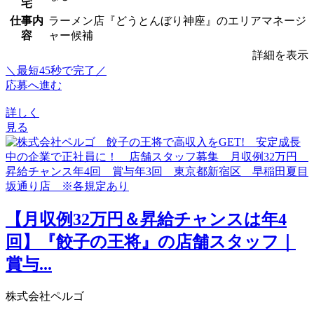
宅
仕事内
ラーメン店『どうとんぼり神座』のエリアマネージ
容
ャー候補
詳細を表示
＼最短45秒で完了／
応募へ進む
詳しく
見る
【月収例32万円＆昇給チャンスは年4
回】『餃子の王将』の店舗スタッフ｜
賞与...
株式会社ペルゴ