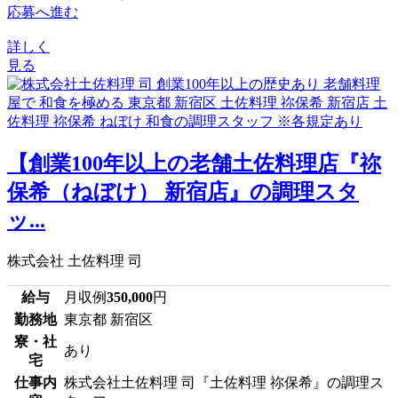
応募へ進む
詳しく
見る
【創業100年以上の老舗土佐料理店『祢
保希（ねぼけ） 新宿店』の調理スタ
ッ...
株式会社 土佐料理 司
給与
月収例
350,000
円
勤務地
東京都 新宿区
寮・社
あり
宅
仕事内
株式会社土佐料理 司『土佐料理 祢保希』の調理ス