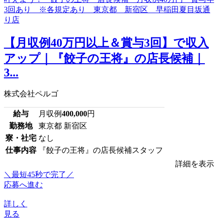
【月収例40万円以上＆賞与3回】で収入
アップ｜『餃子の王将』の店長候補｜
3...
株式会社ペルゴ
給与
月収例
400,000
円
勤務地
東京都 新宿区
寮・社宅
なし
仕事内容
『餃子の王将』の店長候補スタッフ
詳細を表示
＼最短45秒で完了／
応募へ進む
詳しく
見る