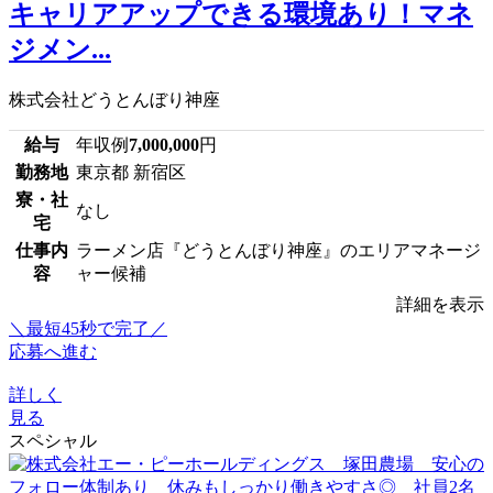
キャリアアップできる環境あり！マネ
ジメン...
株式会社どうとんぼり神座
給与
年収例
7,000,000
円
勤務地
東京都 新宿区
寮・社
なし
宅
仕事内
ラーメン店『どうとんぼり神座』のエリアマネージ
容
ャー候補
詳細を表示
＼最短45秒で完了／
応募へ進む
詳しく
見る
スペシャル