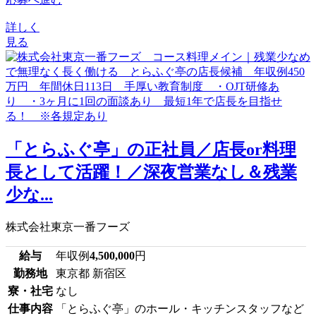
詳しく
見る
「とらふぐ亭」の正社員／店長or料理
長として活躍！／深夜営業なし＆残業
少な...
株式会社東京一番フーズ
給与
年収例
4,500,000
円
勤務地
東京都 新宿区
寮・社宅
なし
仕事内容
「とらふぐ亭」のホール・キッチンスタッフなど