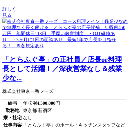
詳しく
見る
「とらふぐ亭」の正社員／店長or料理
長として活躍！／深夜営業なし＆残業
少な...
株式会社東京一番フーズ
給与
年収例
4,500,000
円
勤務地
東京都 新宿区
寮・社宅
なし
仕事内容
「とらふぐ亭」のホール・キッチンスタッフなど