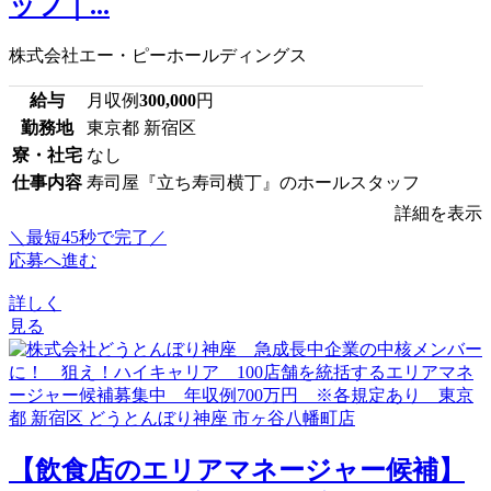
ッフ｜...
株式会社エー・ピーホールディングス
給与
月収例
300,000
円
勤務地
東京都 新宿区
寮・社宅
なし
仕事内容
寿司屋『立ち寿司横丁』のホールスタッフ
詳細を表示
＼最短45秒で完了／
応募へ進む
詳しく
見る
【飲食店のエリアマネージャー候補】