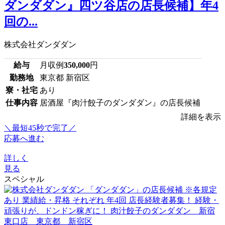
ダンダダン』四ツ谷店の店長候補】年4
回の...
株式会社ダンダダン
給与
月収例
350,000
円
勤務地
東京都 新宿区
寮・社宅
あり
仕事内容
居酒屋『肉汁餃子のダンダダン』の店長候補
詳細を表示
＼最短45秒で完了／
応募へ進む
詳しく
見る
スペシャル