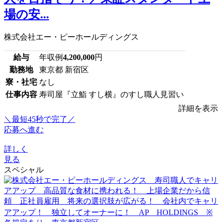
場の安...
株式会社エー・ピーホールディングス
給与
年収例
4,200,000
円
勤務地
東京都 新宿区
寮・社宅
なし
仕事内容
寿司屋『立鮨 すし横』のすし職人見習い
詳細を表示
＼最短45秒で完了／
応募へ進む
詳しく
見る
スペシャル