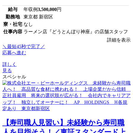
給与
年収例
3,500,000
円
勤務地
東京都 新宿区
寮・社宅
なし
仕事内容
ラーメン店『どうとんぼり神座』の店舗スタッフ
詳細を表示
＼最短45秒で完了／
応募へ進む
詳しく
見る
スペシャル
【寿司職人見習い】未経験から寿司職
人を目指そう！／東証スタンダード上