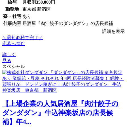
給与
月収例
350,000
円
勤務地
東京都 新宿区
寮・社宅
あり
仕事内容
居酒屋『肉汁餃子のダンダダン』の店長候補
詳細を表示
＼最短45秒で完了／
応募へ進む
詳しく
見る
スペシャル
【上場企業の人気居酒屋『肉汁餃子の
ダンダダン』牛込神楽坂店の店長候
補】年4...