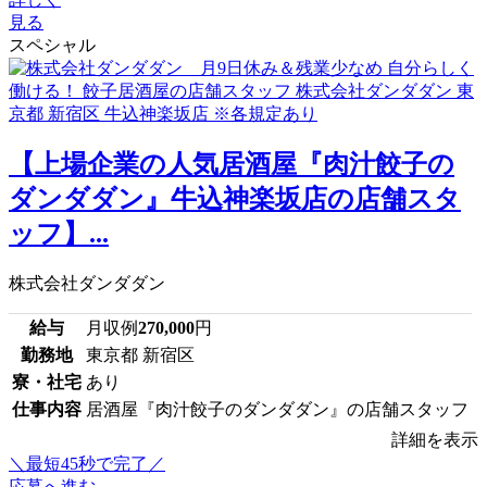
見る
スペシャル
【上場企業の人気居酒屋『肉汁餃子の
ダンダダン』牛込神楽坂店の店舗スタ
ッフ】...
株式会社ダンダダン
給与
月収例
270,000
円
勤務地
東京都 新宿区
寮・社宅
あり
仕事内容
居酒屋『肉汁餃子のダンダダン』の店舗スタッフ
詳細を表示
＼最短45秒で完了／
応募へ進む