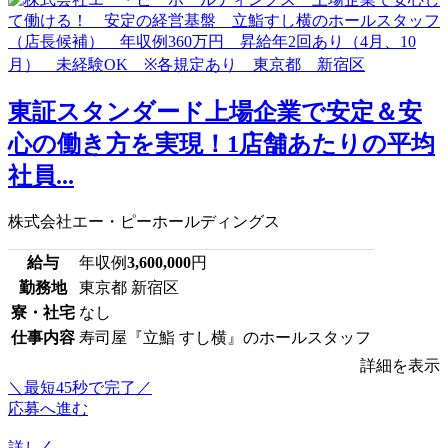
東証スタンダード上場企業で安定＆安
心の働き方を実現！1店舗あたりの平均
社員...
株式会社エー・ピーホールディングス
給与
年収例
3,600,000
円
勤務地
東京都 新宿区
寮・社宅
なし
仕事内容
寿司屋『立鮨 すし横』のホールスタッフ
詳細を表示
＼最短45秒で完了／
応募へ進む
詳しく