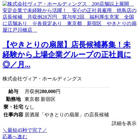
【やきとりの扇屋】店長候補募集！未
経験から上場企業グループの正社員に
◎／月...
株式会社ヴィア・ホールディングス
給与
月収例
280,000
円
勤務地
東京都 新宿区
寮・社宅
なし
仕事内容
居酒屋「やきとりの扇屋」の店長候補
詳細を表示
＼最短45秒で完了／
応募へ進む