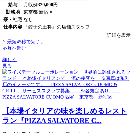
給与
月収例
320,000
円
勤務地
東京都 新宿区
寮・社宅
なし
仕事内容
『餃子の王将』の店舗スタッフ
詳細を表示
＼最短45秒で完了／
応募へ進む
詳しく
見る
【本場イタリアの味を楽しめるレスト
ラン『PIZZA SALVATORE C...