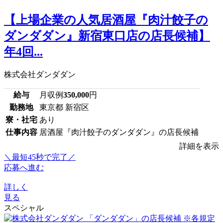
【上場企業の人気居酒屋『肉汁餃子の
ダンダダン』新宿東口店の店長候補】
年4回...
株式会社ダンダダン
給与
月収例
350,000
円
勤務地
東京都 新宿区
寮・社宅
あり
仕事内容
居酒屋『肉汁餃子のダンダダン』の店長候補
詳細を表示
＼最短45秒で完了／
応募へ進む
詳しく
見る
スペシャル