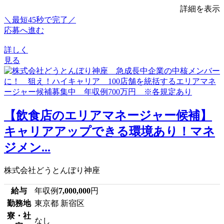
詳細を表示
＼最短45秒で完了／
応募へ進む
詳しく
見る
【飲食店のエリアマネージャー候補】
キャリアアップできる環境あり！マネ
ジメン...
株式会社どうとんぼり神座
給与
年収例
7,000,000
円
勤務地
東京都 新宿区
寮・社
なし