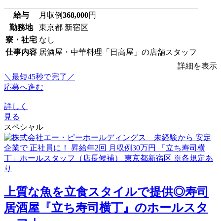
給与
月収例
368,000
円
勤務地
東京都 新宿区
寮・社宅
なし
仕事内容
居酒屋・中華料理「日高屋」の店舗スタッフ
詳細を表示
＼最短45秒で完了／
応募へ進む
詳しく
見る
スペシャル
上質な魚を立食スタイルで提供◎寿司
居酒屋『立ち寿司横丁』のホールスタ