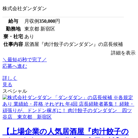
株式会社ダンダダン
給与
月収例
350,000
円
勤務地
東京都 新宿区
寮・社宅
あり
仕事内容
居酒屋『肉汁餃子のダンダダン』の店長候補
詳細を表示
＼最短45秒で完了／
応募へ進む
詳しく
見る
スペシャル
【上場企業の人気居酒屋『肉汁餃子の