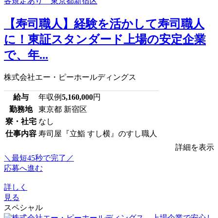
【寿司職人】経験を活かして寿司職人
に！東証スタンダード上場の安定企業
で、年...
株式会社エー・ピーホールディングス
給与
年収例
5,160,000
円
勤務地
東京都 新宿区
寮・社宅
なし
仕事内容
寿司屋『立鮨 すし横』のすし職人
詳細を表示
＼最短45秒で完了／
応募へ進む
詳しく
見る
スペシャル