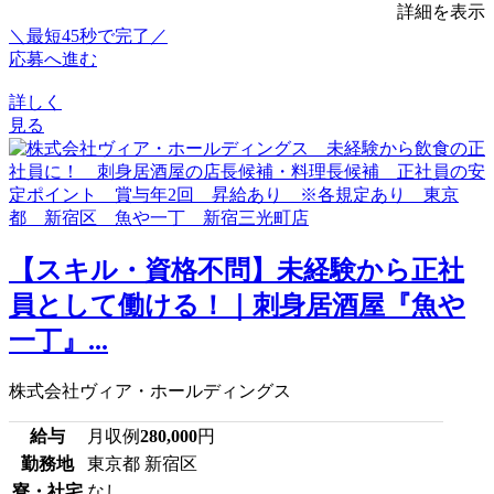
詳細を表示
＼最短45秒で完了／
応募へ進む
詳しく
見る
【スキル・資格不問】未経験から正社
員として働ける！｜刺身居酒屋『魚や
一丁』...
株式会社ヴィア・ホールディングス
給与
月収例
280,000
円
勤務地
東京都 新宿区
寮・社宅
なし