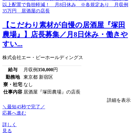
【こだわり素材が自慢の居酒屋『塚田
農場』】店長募集／月8日休み・働きや
すい...
株式会社エー・ピーホールディングス
給与
月収例
350,000
円
勤務地
東京都 新宿区
寮・社宅
なし
仕事内容
居酒屋『塚田農場』の店長
詳細を表示
＼最短45秒で完了／
応募へ進む
詳しく
見る