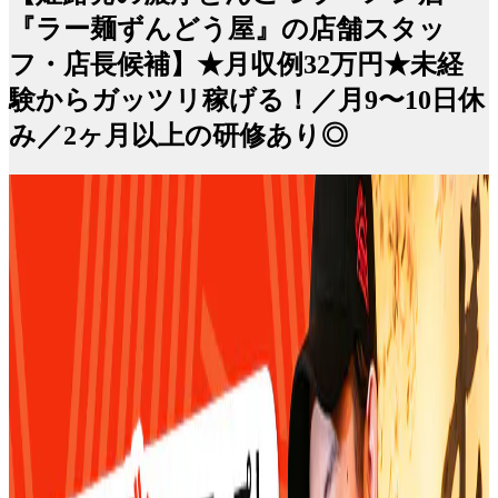
『ラー麺ずんどう屋』の店舗スタッ
フ・店長候補】★月収例32万円★未経
験からガッツリ稼げる！／月9〜10日休
み／2ヶ月以上の研修あり◎