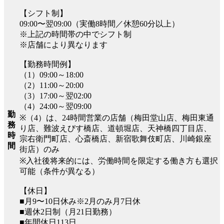
【シフト制】
09:00〜翌09:00（実働8時間／休憩60分以上）
※上記の時間帯の中でシフト制
※店舗により異なります
【勤務時間例】
（1）09:00～18:00
（2）11:00～20:00
（3）17:00～翌02:00
（4）24:00～翌09:00
勤
※（4）は、24時間営業の店舗（梅田堂山店、梅田東通
務
り店、難波えびす橋店、道頓堀店、天神橋四丁目店、
時
宗右衛門町店、心斎橋店、新宿歌舞伎町店、川崎銀座
間
街店）のみ
※入社後将来的には、労働時間を限定する働き方も選択
可能（条件が異なる）
【休日】
■月9〜10日休み※2月のみ月7日休
■週休2日制（月21日勤務）
■年間休日113日