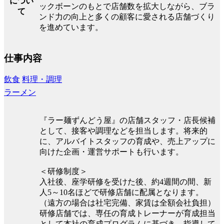
につい
ックボーンのもとで店舗数を拡大しながら、ブラ
て
ンド力の向上と多くの顧客に愛される店舗づくり
を進めています。
仕事内容
飲食
料理・調理
ラーメン
『ラー麺ずんどう屋』の店舗スタッフ・店長候補
として、接客や調理などを担当します。将来的
に、アルバイトスタッフの育成や、売上アップに
向けた企画・運営サポートも行います。
＜研修制度＞
入社後、座学研修を受けた後、約4週間の間、新
人5～10名ほどで研修店舗に配属となります。
（遠方の場合は社宅完備、家賃は全額会社負担）
研修店舗では、専任の育成トレーナーが育成担当
として本社の育成プログラムに基づき、指導して