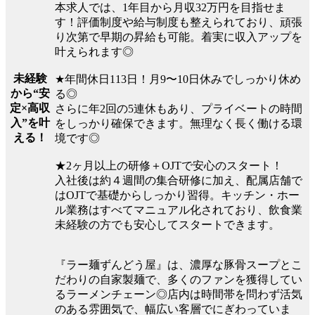
本求人では、1年目から月収32万円を目指せま
す！評価制度や給与制度も整えられており、頑張
り次第で早期の昇給も可能。着実に収入アップを
叶えられます◎
未経験
★年間休日113日！月9〜10日休みでしっかり休め
から“安
る◎
定×高収
さらに年2回の5連休もあり、プライベートの時間
入”を叶
をしっかり確保できます。無理なく長く働ける環
える！
境です◎
★2ヶ月以上の研修＋OJTで安心のスタート！
入社後は約４週間の集合研修に加え、配属店舗で
はOJTで基礎からしっかり習得。キッチン・ホー
ル業務はすべてマニュアル化されており、飲食業
未経験の方でも安心してスタートできます。
『ラー麺ずんどう屋』は、濃厚な豚骨スープとこ
だわりの自家製麺で、多くのファンを獲得してい
るラーメンチェーン◎店内は時間帯を問わず活気
のある雰囲気で、幅広い客層でにぎわっていま