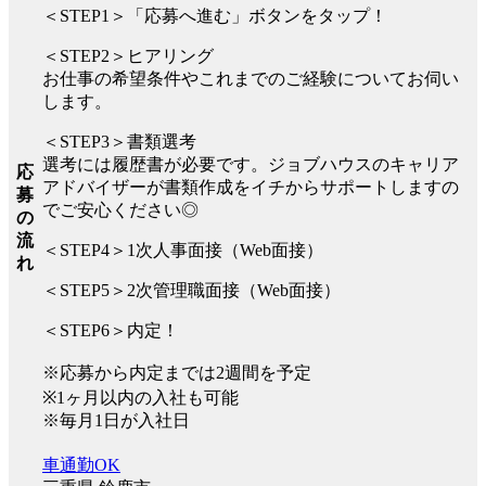
＜STEP1＞「応募へ進む」ボタンをタップ！
＜STEP2＞ヒアリング
お仕事の希望条件やこれまでのご経験についてお伺い
します。
＜STEP3＞書類選考
選考には履歴書が必要です。ジョブハウスのキャリア
応
アドバイザーが書類作成をイチからサポートしますの
募
でご安心ください◎
の
流
＜STEP4＞1次人事面接（Web面接）
れ
＜STEP5＞2次管理職面接（Web面接）
＜STEP6＞内定！
※応募から内定までは2週間を予定
※1ヶ月以内の入社も可能
※毎月1日が入社日
車通勤OK