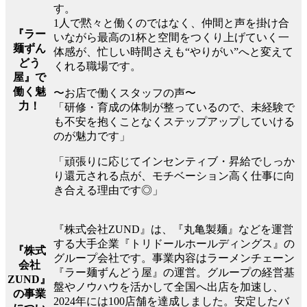
す。
1人で黙々と働くのではなく、仲間と声を掛け合
『ラー
いながら最高の1杯と空間をつくり上げていく一
麺ずん
体感が、忙しい時間さえも“やりがい”へと変えて
どう
くれる職場です。
屋』で
働く魅
〜お店で働くスタッフの声〜
力！
「研修・育成の体制が整っているので、未経験で
も不安を抱くことなくステップアップしていける
のが魅力です」
「頑張りに応じてインセンティブ・昇給でしっか
り還元される点が、モチベーション高く仕事に向
き合える理由です◎」
『株式会社ZUND』は、『丸亀製麺』などを運営
する大手企業『トリドールホールディングス』の
『株式
グループ会社です。事業内容はラーメンチェーン
会社
『ラー麺ずんどう屋』の運営。グループの経営基
ZUND』
盤やノウハウを活かして全国へ出店を加速し、
の事業
2024年には100店舗を達成しました。安定したバ