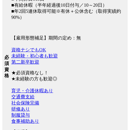
■有給休暇（半年経過後10日付与／10～20日）
■年2回5連休取得可能※有休＋公休含む（取得実績約
90%）
【雇用形態補足】期間の定め：無
資格ナシでもOK
未経験・初心者も歓迎
必
第二新卒歓迎
須
資
★必須資格なし！
格
★未経験の方も歓迎◎
育児・介護休暇あり
交通費支給
社会保険完備
研修あり
制服貸与
食事補助あり