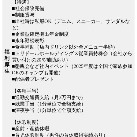
【待遇】
■社会保険完備
■制服貸与
■出社時は私服OK（デニム、スニーカー、サンダルな
ど)
■企業型確定拠出年金制度
■永年勤続表彰
■食事補助（店内ドリンク以外全メニュー半額）
福
■トリドールホールディングス従業員持株会（会社から
利
買い付けの20％補助あり）
厚
■懇親会など社内イベント（2025年度は全国で家族参加
生
OKのキャンプも開催）
■配偶者プレゼント
【各種手当】
■通勤交通費支給（月3万円まで)
■残業手当（1分単位で全額支給）
■深夜手当（1分単位で全額支給）
【休暇制度】
■産前・産後休暇
■育児休暇制度（男性の育休取得実績あり）