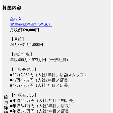
募集内容
高収入
賞与/報奨金/慰労金あり
月収例
320,000
円
【月給】
24万〜31万1,000円
【想定年収】
年収400万～573万円（一般社員）
【月収モデル】
■32万7,863円（入社1年目／店舗スタッフ）
■42万4,762円（入社2年目／店長）
■47万7,857円（入社4年目／店長）
【年収モデル】
給
■年収452万円（入社2年目／副店長）
与
■年収541万円（入社3年目／店長）
詳
■年収573万円（入社4年目／店長）