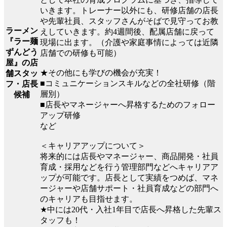
いきます。トレーナー以外にも、研修店舗の店長
や先輩社員、スタッフさんがそばで見守ってお教
ラーメン
えしていきます。約4週間後、配属店舗に戻って
『ラー麺
現場に出ます。（介護や家庭事情によっては近隣
ずんどう
店舗での研修も可能）
屋』の店
★その他にも学びの機会が充実！
舗スタッ
■コミュニケーションスキルなどの全社研修（階
フ・店長
層別）
候補
■店長やマネージャーへ昇格するためのフォロー
アップ研修
など
＜キャリアアップについて＞
将来的には店長やマネージャー、商品開発・社員
育成・採用などを行う管理部門などへキャリアア
ップが可能です。店長として実績をつめば、マネ
ージャーや店舗サポート・社員育成などの部門へ
のキャリアも目指せます。
★中には20代・入社1年目で店長へ昇格した先輩ス
タッフも！