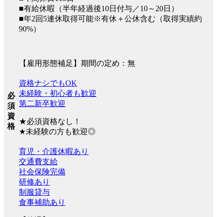
■有給休暇（半年経過後10日付与／10～20日）
■年2回5連休取得可能※有休＋公休含む（取得実績約
90%）
【雇用形態補足】期間の定め：無
資格ナシでもOK
未経験・初心者も歓迎
必
第二新卒歓迎
須
資
★必須資格なし！
格
★未経験の方も歓迎◎
育児・介護休暇あり
交通費支給
社会保険完備
研修あり
制服貸与
食事補助あり