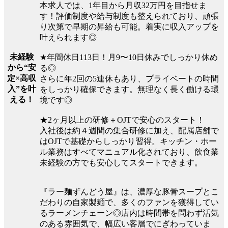
本求人では、1年目から月収32万円を目指せま
す！評価制度や給与制度も整えられており、頑張
り次第で早期の昇給も可能。着実に収入アップを
叶えられます◎
未経験
★年間休日113日！月9〜10日休みでしっかり休め
から“安
る◎
定×高収
さらに年2回の5連休もあり、プライベートの時間
入”を叶
をしっかり確保できます。無理なく長く働ける環
える！
境です◎
★2ヶ月以上の研修＋OJTで安心のスタート！
入社後は約４週間の集合研修に加え、配属店舗で
はOJTで基礎からしっかり習得。キッチン・ホー
ル業務はすべてマニュアル化されており、飲食業
未経験の方でも安心してスタートできます。
『ラー麺ずんどう屋』は、濃厚な豚骨スープとこ
だわりの自家製麺で、多くのファンを獲得してい
るラーメンチェーン◎店内は時間帯を問わず活気
のある雰囲気で、幅広い客層でにぎわっていま