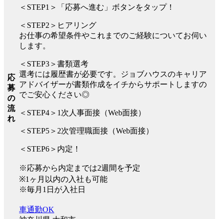
＜STEP1＞「応募へ進む」ボタンをタップ！
＜STEP2＞ヒアリング
お仕事の希望条件やこれまでのご経験についてお伺い
します。
＜STEP3＞書類選考
選考には履歴書が必要です。ジョブハウスのキャリア
応
アドバイザーが書類作成をイチからサポートしますの
募
でご安心ください◎
の
流
＜STEP4＞1次人事面接（Web面接）
れ
＜STEP5＞2次管理職面接（Web面接）
＜STEP6＞内定！
※応募から内定までは2週間を予定
※1ヶ月以内の入社も可能
※毎月1日が入社日
車通勤OK