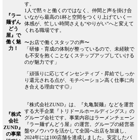
す。
1人で黙々と働くのではなく、仲間と声を掛け合
『ラー
いながら最高の1杯と空間をつくり上げていく一
麺ずん
体感が、忙しい時間さえも“やりがい”へと変えて
どう
くれる職場です。
屋』で
働く魅
〜お店で働くスタッフの声〜
力！
「研修・育成の体制が整っているので、未経験で
も不安を抱くことなくステップアップしていける
のが魅力です」
「頑張りに応じてインセンティブ・昇給でしっか
り還元される点が、モチベーション高く仕事に向
き合える理由です◎」
『株式会社ZUND』は、『丸亀製麺』などを運営
する大手企業『トリドールホールディングス』の
『株式
グループ会社です。事業内容はラーメンチェーン
会社
『ラー麺ずんどう屋』の運営。グループの経営基
ZUND』
盤やノウハウを活かして全国へ出店を加速し、
の事業
2024年には100店舗を達成しました。安定したバ