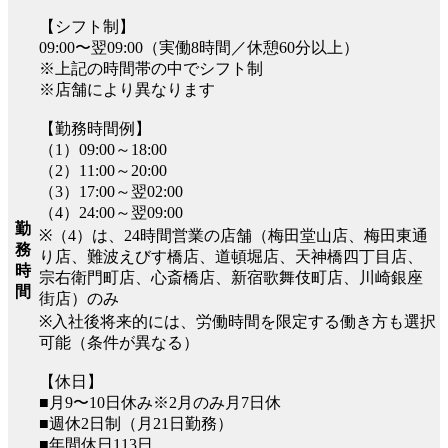
【シフト制】
09:00〜翌09:00（実働8時間／休憩60分以上）
※上記の時間帯の中でシフト制
※店舗により異なります
【勤務時間例】
（1）09:00～18:00
（2）11:00～20:00
（3）17:00～翌02:00
（4）24:00～翌09:00
勤
※（4）は、24時間営業の店舗（梅田堂山店、梅田東通
務
り店、難波えびす橋店、道頓堀店、天神橋四丁目店、
時
宗右衛門町店、心斎橋店、新宿歌舞伎町店、川崎銀座
間
街店）のみ
※入社後将来的には、労働時間を限定する働き方も選択
可能（条件が異なる）
【休日】
■月9〜10日休み※2月のみ月7日休
■週休2日制（月21日勤務）
■年間休日113日