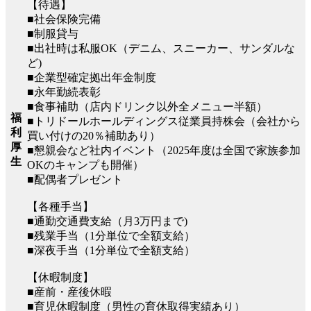
【待遇】
■社会保険完備
■制服貸与
■出社時は私服OK（デニム、スニーカー、サンダルな
ど)
■企業型確定拠出年金制度
■永年勤続表彰
■食事補助（店内ドリンク以外全メニュー半額）
福
■トリドールホールディングス従業員持株会（会社から
利
買い付けの20％補助あり）
厚
■懇親会など社内イベント（2025年度は全国で家族参加
生
OKのキャンプも開催）
■配偶者プレゼント
【各種手当】
■通勤交通費支給（月3万円まで)
■残業手当（1分単位で全額支給）
■深夜手当（1分単位で全額支給）
【休暇制度】
■産前・産後休暇
■育児休暇制度（男性の育休取得実績あり）