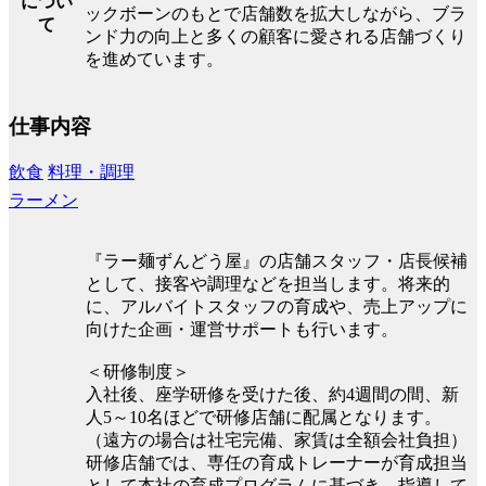
につい
ックボーンのもとで店舗数を拡大しながら、ブラ
て
ンド力の向上と多くの顧客に愛される店舗づくり
を進めています。
仕事内容
飲食
料理・調理
ラーメン
『ラー麺ずんどう屋』の店舗スタッフ・店長候補
として、接客や調理などを担当します。将来的
に、アルバイトスタッフの育成や、売上アップに
向けた企画・運営サポートも行います。
＜研修制度＞
入社後、座学研修を受けた後、約4週間の間、新
人5～10名ほどで研修店舗に配属となります。
（遠方の場合は社宅完備、家賃は全額会社負担）
研修店舗では、専任の育成トレーナーが育成担当
として本社の育成プログラムに基づき、指導して