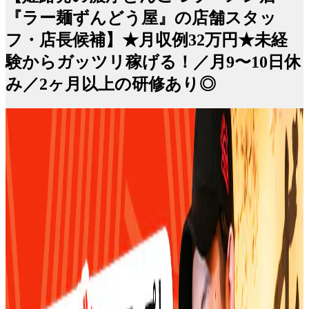
『ラー麺ずんどう屋』の店舗スタッ
フ・店長候補】★月収例32万円★未経
験からガッツリ稼げる！／月9〜10日休
み／2ヶ月以上の研修あり◎