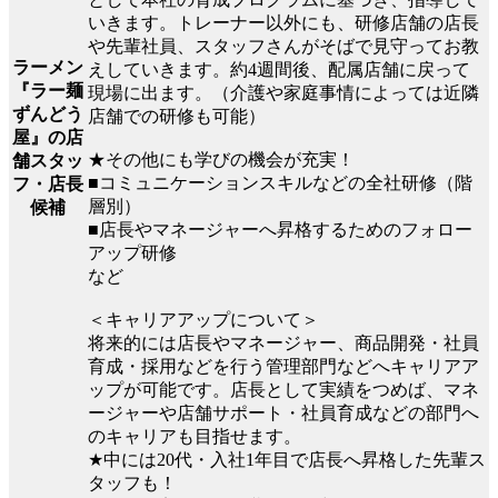
いきます。トレーナー以外にも、研修店舗の店長
や先輩社員、スタッフさんがそばで見守ってお教
ラーメン
えしていきます。約4週間後、配属店舗に戻って
『ラー麺
現場に出ます。（介護や家庭事情によっては近隣
ずんどう
店舗での研修も可能）
屋』の店
★その他にも学びの機会が充実！
舗スタッ
■コミュニケーションスキルなどの全社研修（階
フ・店長
層別）
候補
■店長やマネージャーへ昇格するためのフォロー
アップ研修
など
＜キャリアアップについて＞
将来的には店長やマネージャー、商品開発・社員
育成・採用などを行う管理部門などへキャリアア
ップが可能です。店長として実績をつめば、マネ
ージャーや店舗サポート・社員育成などの部門へ
のキャリアも目指せます。
★中には20代・入社1年目で店長へ昇格した先輩ス
タッフも！