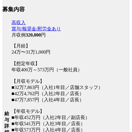
募集内容
高収入
賞与/報奨金/慰労金あり
月収例
320,000
円
【月給】
24万〜31万1,000円
【想定年収】
年収400万～573万円（一般社員）
【月収モデル】
■32万7,863円（入社1年目／店舗スタッフ）
■42万4,762円（入社2年目／店長）
■47万7,857円（入社4年目／店長）
【年収モデル】
給
■年収452万円（入社2年目／副店長）
与
■年収541万円（入社3年目／店長）
詳
■年収573万円（入社4年目／店長）