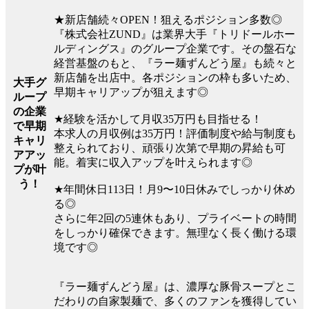
★新店舗続々OPEN！狙えるポジション多数◎
『株式会社ZUND』は業界大手『トリドールホー
ルディングス』のグループ企業です。その盤石な
経営基盤のもと、『ラー麺ずんどう屋』も続々と
新店舗を出店中。各ポジションの枠も多いため、
大手グ
早期キャリアップが狙えます◎
ループ
の企業
★経験を活かして月収35万円も目指せる！
で早期
本求人の月収例は35万円！評価制度や給与制度も
キャリ
整えられており、頑張り次第で早期の昇給も可
アアッ
能。着実に収入アップを叶えられます◎
プが叶
う！
★年間休日113日！月9〜10日休みでしっかり休め
る◎
さらに年2回の5連休もあり、プライベートの時間
をしっかり確保できます。無理なく長く働ける環
境です◎
『ラー麺ずんどう屋』は、濃厚な豚骨スープとこ
だわりの自家製麺で、多くのファンを獲得してい