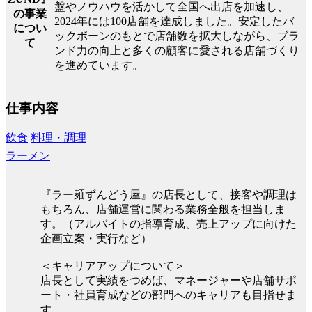
盤やノウハウを活かして全国へ出店を加速し、
の事業
2024年には100店舗を達成しました。安定したバ
につい
ックボーンのもとで店舗数を拡大しながら、ブラ
て
ンド力の向上と多くの顧客に愛される店舗づくり
を進めています。
仕事内容
飲食
料理・調理
ラーメン
『ラー麺ずんどう屋』の店長として、接客や調理は
もちろん、店舗運営に関わる業務全般を担当しま
す。（アルバイトの指導育成、売上アップに向けた
企画立案・実行など）
＜キャリアアップについて＞
店長として実績をつめば、マネージャーや店舗サポ
ート・社員育成などの部門へのキャリアも目指せま
す。