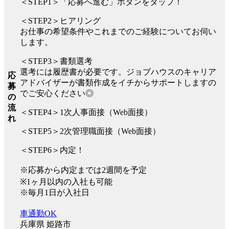
＜STEP1＞「応募へ進む」ボタンをタップ！
＜STEP2＞ヒアリング
お仕事の希望条件やこれまでのご経験についてお伺い
します。
＜STEP3＞書類選考
選考には履歴書が必要です。ジョブハウスのキャリア
応
アドバイザーが書類作成をイチからサポートしますの
募
でご安心ください◎
の
流
＜STEP4＞1次人事面接（Web面接）
れ
＜STEP5＞2次管理職面接（Web面接）
＜STEP6＞内定！
※応募から内定までは2週間を予定
※1ヶ月以内の入社も可能
※毎月1日が入社日
車通勤OK
兵庫県 姫路市