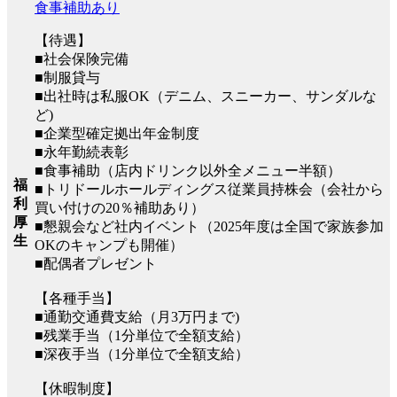
食事補助あり
【待遇】
■社会保険完備
■制服貸与
■出社時は私服OK（デニム、スニーカー、サンダルな
ど)
■企業型確定拠出年金制度
■永年勤続表彰
■食事補助（店内ドリンク以外全メニュー半額）
福
■トリドールホールディングス従業員持株会（会社から
利
買い付けの20％補助あり）
厚
■懇親会など社内イベント（2025年度は全国で家族参加
生
OKのキャンプも開催）
■配偶者プレゼント
【各種手当】
■通勤交通費支給（月3万円まで)
■残業手当（1分単位で全額支給）
■深夜手当（1分単位で全額支給）
【休暇制度】