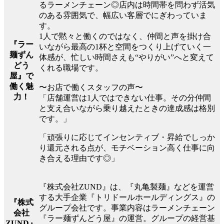
るラーメンチェーン◎店内は時間帯を問わず活気
のある雰囲気で、幅広い客層でにぎわっていま
す。
1人で黙々と働くのではなく、仲間と声を掛け合
『ラー
いながら最高の1杯と空間をつくり上げていく一
麺ずん
体感が、忙しい時間さえも“やりがい”へと変えて
どう
くれる職場です。
屋』で
働く魅
〜お店で働くスタッフの声〜
力！
「店舗運営は1人ではできない仕事。その分仲間
と支え合いながら乗り越えたときの達成感は格別
です。」
「頑張りに応じてインセンティブ・昇給でしっか
り還元される点が、モチベーション高く仕事に向
き合える理由です◎」
『株式会社ZUND』は、『丸亀製麺』などを運営
する大手企業『トリドールホールディングス』の
『株式
グループ会社です。事業内容はラーメンチェーン
会社
『ラー麺ずんどう屋』の運営。グループの経営基
ZUND』