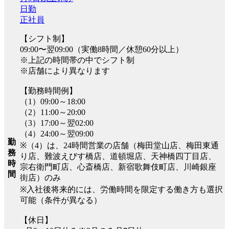
日勤
正社員
【シフト制】
09:00〜翌09:00（実働8時間／休憩60分以上）
※上記の時間帯の中でシフト制
※店舗により異なります
【勤務時間例】
（1）09:00～18:00
（2）11:00～20:00
（3）17:00～翌02:00
（4）24:00～翌09:00
勤
※（4）は、24時間営業の店舗（梅田堂山店、梅田東通
務
り店、難波えびす橋店、道頓堀店、天神橋四丁目店、
時
宗右衛門町店、心斎橋店、新宿歌舞伎町店、川崎銀座
間
街店）のみ
※入社後将来的には、労働時間を限定する働き方も選択
可能（条件が異なる）
【休日】