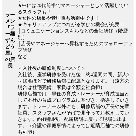
★中には20代前半でマネージャーとして活躍してい
るスタッフも！
ラー
★女性の店長や管理職も活躍中です！
メン
★キャリアアップにつながる学びの機会が充実！
『ラ
│コミュニケーションスキルなどの全社研修（階層
ー麺
別）
ずん
│店長やマネージャーへ昇格するためのフォローアッ
どう
プ研修
屋』
など
の店
長
＜入社後の研修制度について＞
入社後、座学研修を受けた後、約4週間の間、新人5
～10名ほどで研修店舗に配属となります。（遠方の
場合は社宅完備、家賃は全額会社負担）
研修店舗では、専任の育成トレーナーが育成担当と
して本社の育成プログラムに基づき、指導していき
ます。トレーナー以外にも、研修店舗の店長や先輩
社員、スタッフさんがそばで見守ってお教えしてい
きます。約4週間後、配属店舗に戻って現場に出ま
す。（介護や家庭事情によっては近隣店舗での研修
も可能）