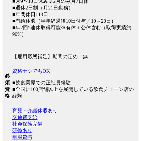
■月9〜10日休み※2月のみ月7日休
■週休2日制（月21日勤務）
■年間休日113日
■有給休暇（半年経過後10日付与／10～20日）
■年2回5連休取得可能※有休＋公休含む（取得実績約
90%）
【雇用形態補足】期間の定め：無
資格ナシでもOK
必
■飲食業界での正社員経験
須
■全国に100店舗以上を展開している飲食チェーン店の
資
経験
格
育児・介護休暇あり
交通費支給
社会保険完備
研修あり
制服貸与