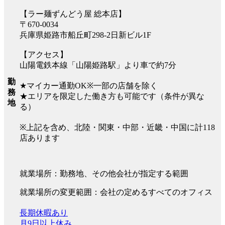
【ラー麺ずんどう屋 総本店】
〒670-0034
兵庫県姫路市船丘町298-2日新ビル1F
【アクセス】
山陽電鉄本線「山陽姫路駅」より車で約7分
勤
★マイカー通勤OK※一部の店舗を除く
務
★エリアを限定した働き方も可能です（条件が異な
地
る）
※上記を含め、北陸・関東・中部・近畿・中国に計118
店あります
就業場所：勤務地、その他会社が指定する範囲
就業場所の変更範囲：会社の定めるすべてのオフィス
長期休暇あり
月9日以上休み