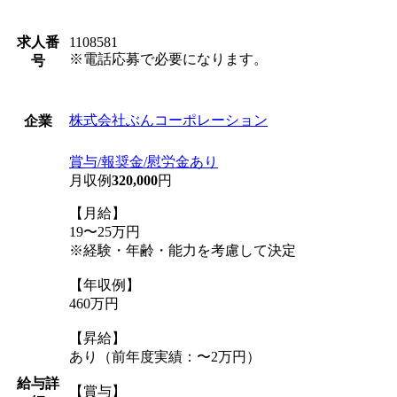
求人番
1108581
※電話応募で必要になります。
号
株式会社ぶんコーポレーション
企業
賞与/報奨金/慰労金あり
月収例
320,000
円
【月給】
19〜25万円
※経験・年齢・能力を考慮して決定
【年収例】
460万円
【昇給】
あり（前年度実績：〜2万円）
給与詳
【賞与】