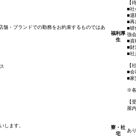
【
■
■退
■再
店舗・ブランドでの勤務をお約束するものではあ
■
福利厚
強
生
■
■財
■社
【
ス
■
■
）
※
【
屋
いします。
寮・社
あ
宅