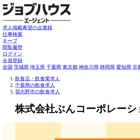
求人掲載希望の企業様
仕事検索
キープ
閲覧履歴
ログイン
会員登録
全国
茨城県
埼玉県
千葉県
東京都
神奈川県
静岡県
愛知県
京
飲食店・飲食業求人
千葉県の飲食求人
習志野市の飲食求人
株式会社ぶんコーポレーション