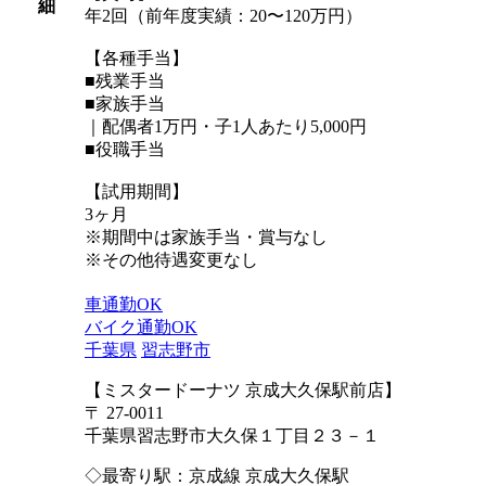
細
年2回（前年度実績：20〜120万円）
【各種手当】
■残業手当
■家族手当
｜配偶者1万円・子1人あたり5,000円
■役職手当
【試用期間】
3ヶ月
※期間中は家族手当・賞与なし
※その他待遇変更なし
車通勤OK
バイク通勤OK
千葉県
習志野市
【ミスタードーナツ 京成大久保駅前店】
〒 27-0011
千葉県習志野市大久保１丁目２３－１
◇最寄り駅：京成線 京成大久保駅