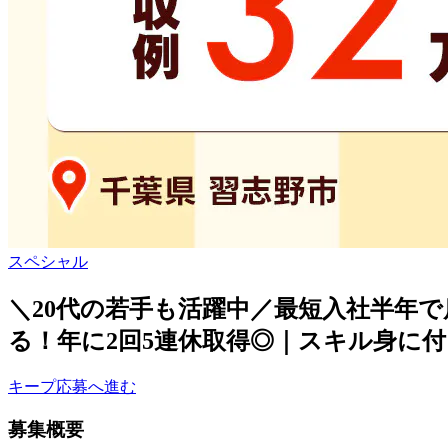
スペシャル
＼20代の若手も活躍中／最短入社半年
る！年に2回5連休取得◎｜スキル身に
キープ
応募へ進む
募集概要