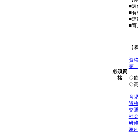
■週
■有
■連
■
【
資格
第
必須資
格
◇
◇
育
資
交
社
研
屋