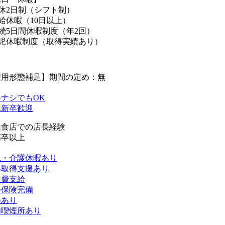
休2日制（シフト制）
給休暇（10日以上）
続5日間休暇制度（年2回）
育児休暇制度（取得実績あり）
雇用形態補足】期間の定め：無
ナシでもOK
二新卒歓迎
飲食店での店長経験
高卒以上
児・介護休暇あり
格取得支援あり
通費支給
会保険完備
修あり
内喫煙所あり