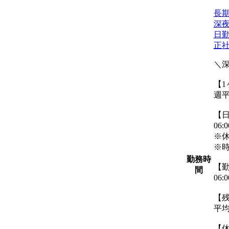
長
深
日
正
＼
【
週平
【
06
※休
※
勤務時
【
間
06:
【
平均
【