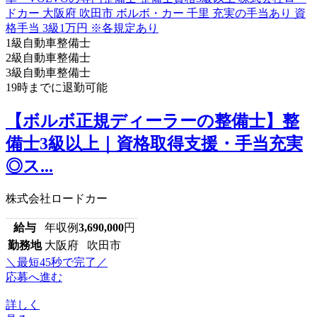
1級自動車整備士
2級自動車整備士
3級自動車整備士
19時までに退勤可能
【ボルボ正規ディーラーの整備士】整
備士3級以上｜資格取得支援・手当充実
◎ス...
株式会社ロードカー
給与
年収例
3,690,000
円
勤務地
大阪府 吹田市
＼最短45秒で完了／
応募へ進む
詳しく