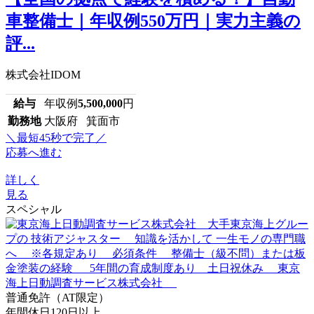
車整備士｜年収例550万円｜実力主義の
評...
株式会社IDOM
給与
年収例
5,500,000
円
勤務地
大阪府 箕面市
＼最短45秒で完了／
応募へ進む
詳しく
見る
スペシャル
普通免許（AT限定）
年間休日120日以上