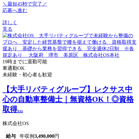
＼最短45秒で完了／
応募へ進む
詳しく
見る
19時までに退勤可能
車通勤OK
未経験・初心者も歓迎
【大手リバティグループ】レクサス中
心の自動車整備士｜無資格OK！◎資格
取得...
株式会社OS
給与
年収例
3,490,000
円