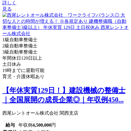
詳しく
見る
1級自動車整備士
2級自動車整備士
3級自動車整備士
年間休日120日以上
土日休み
19時までに退勤可能
育児・介護休暇あり
【年休実質129日！】建設機械の整備士
｜全国展開の成長企業◎｜年収例450...
西尾レントオール株式会社 関西支店
給与
年収例
4,500,000
円