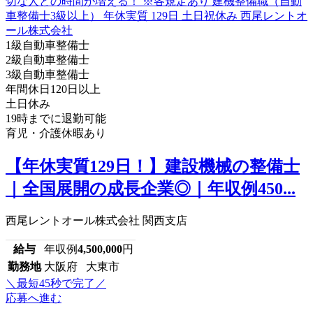
1級自動車整備士
2級自動車整備士
3級自動車整備士
年間休日120日以上
土日休み
19時までに退勤可能
育児・介護休暇あり
【年休実質129日！】建設機械の整備士
｜全国展開の成長企業◎｜年収例450...
西尾レントオール株式会社 関西支店
給与
年収例
4,500,000
円
勤務地
大阪府 大東市
＼最短45秒で完了／
応募へ進む