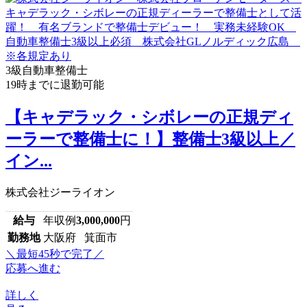
3級自動車整備士
19時までに退勤可能
【キャデラック・シボレーの正規ディ
ーラーで整備士に！】整備士3級以上／
イン...
株式会社ジーライオン
給与
年収例
3,000,000
円
勤務地
大阪府 箕面市
＼最短45秒で完了／
応募へ進む
詳しく