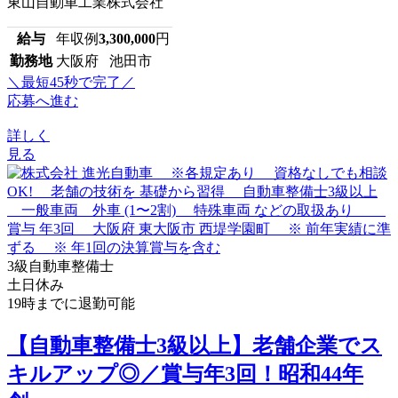
東山自動車工業株式会社
給与
年収例
3,300,000
円
勤務地
大阪府 池田市
＼最短45秒で完了／
応募へ進む
詳しく
見る
3級自動車整備士
土日休み
19時までに退勤可能
【自動車整備士3級以上】老舗企業でス
キルアップ◎／賞与年3回！昭和44年