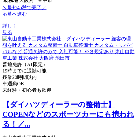
勤務地
大阪府 豊中市
＼最短45秒で完了／
応募へ進む
詳しく
見る
普通免許（AT限定）
19時までに退勤可能
残業20時間以内
車通勤OK
未経験・初心者も歓迎
【ダイハツディーラーの整備士】
COPENなどのスポーツカーにも携われ
る！／...