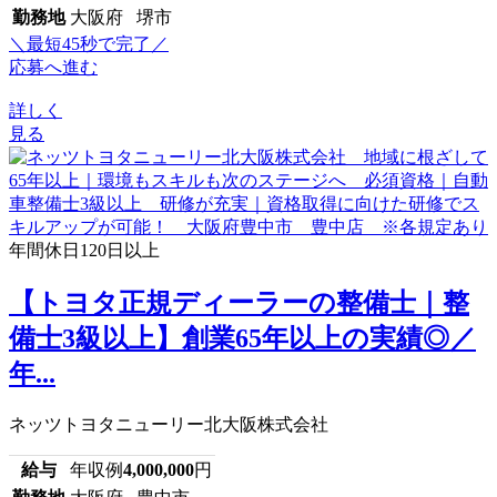
勤務地
大阪府 堺市
＼最短45秒で完了／
応募へ進む
詳しく
見る
年間休日120日以上
【トヨタ正規ディーラーの整備士｜整
備士3級以上】創業65年以上の実績◎／
年...
ネッツトヨタニューリー北大阪株式会社
給与
年収例
4,000,000
円