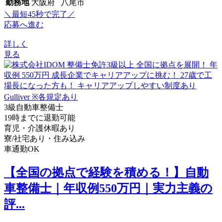
勤務地
大阪府 八尾市
＼最短45秒で完了／
応募へ進む
詳しく
見る
3級自動車整備士
19時までに退勤可能
育児・介護休暇あり
寮/社宅あり・住み込み
車通勤OK
【全国の拠点で経験を積める！】自動
車整備士｜年収例550万円｜実力主義の
評...