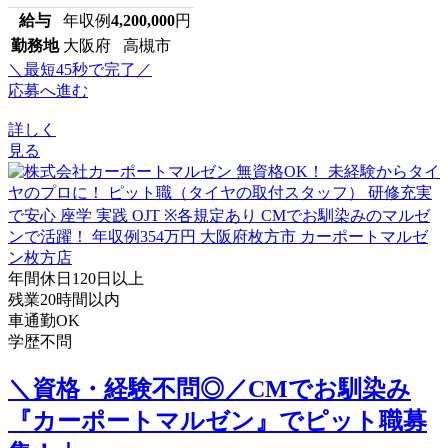
給与
年収例
4,200,000
円
勤務地
大阪府 高槻市
＼最短45秒で完了／
応募へ進む
詳しく
見る
年間休日120日以上
残業20時間以内
車通勤OK
学歴不問
＼資格・経験不問◎／CMでお馴染み
『カーポートマルゼン』でピット職募