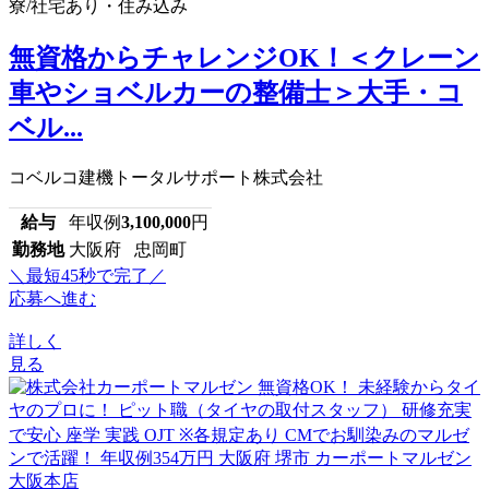
寮/社宅あり・住み込み
無資格からチャレンジOK！＜クレーン
車やショベルカーの整備士＞大手・コ
ベル...
コベルコ建機トータルサポート株式会社
給与
年収例
3,100,000
円
勤務地
大阪府 忠岡町
＼最短45秒で完了／
応募へ進む
詳しく
見る