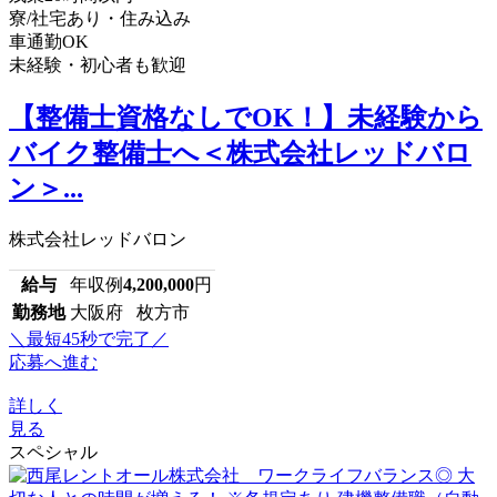
寮/社宅あり・住み込み
車通勤OK
未経験・初心者も歓迎
【整備士資格なしでOK！】未経験から
バイク整備士へ＜株式会社レッドバロ
ン＞...
株式会社レッドバロン
給与
年収例
4,200,000
円
勤務地
大阪府 枚方市
＼最短45秒で完了／
応募へ進む
詳しく
見る
スペシャル