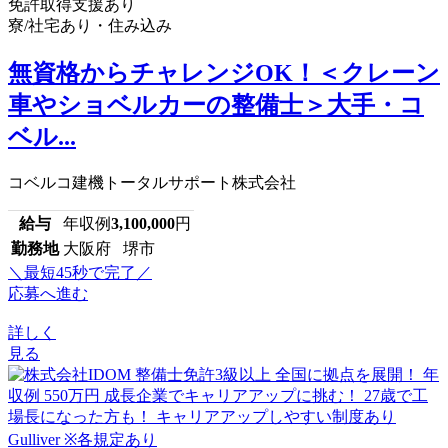
免許取得支援あり
寮/社宅あり・住み込み
無資格からチャレンジOK！＜クレーン
車やショベルカーの整備士＞大手・コ
ベル...
コベルコ建機トータルサポート株式会社
給与
年収例
3,100,000
円
勤務地
大阪府 堺市
＼最短45秒で完了／
応募へ進む
詳しく
見る