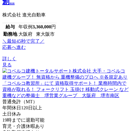
創...
株式会社 進光自動車
給与
年収例
3,360,000
円
勤務地
大阪府 東大阪市
＼最短45秒で完了／
応募へ進む
詳しく
見る
普通免許（MT）
年間休日120日以上
土日休み
19時までに退勤可能
育児・介護休暇あり