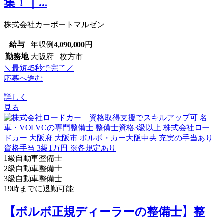
集！｜...
株式会社カーポートマルゼン
給与
年収例
4,090,000
円
勤務地
大阪府 枚方市
＼最短45秒で完了／
応募へ進む
詳しく
見る
1級自動車整備士
2級自動車整備士
3級自動車整備士
19時までに退勤可能
【ボルボ正規ディーラーの整備士】整