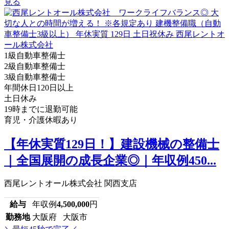
見る
1級自動車整備士
2級自動車整備士
3級自動車整備士
年間休日120日以上
土日休み
19時までに退勤可能
育児・介護休暇あり
【年休実質129日！】建設機械の整備士
｜全国展開の成長企業◎｜年収例450...
西尾レントオール株式会社 関西支店
給与
年収例
4,500,000
円
勤務地
大阪府 大阪市