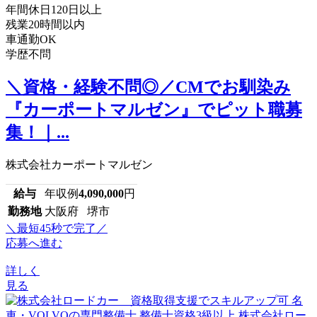
年間休日120日以上
残業20時間以内
車通勤OK
学歴不問
＼資格・経験不問◎／CMでお馴染み
『カーポートマルゼン』でピット職募
集！｜...
株式会社カーポートマルゼン
給与
年収例
4,090,000
円
勤務地
大阪府 堺市
＼最短45秒で完了／
応募へ進む
詳しく
見る