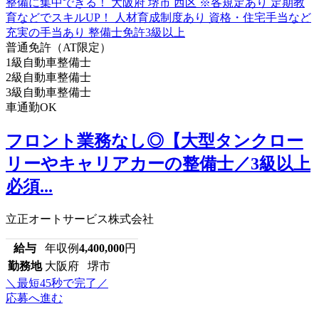
普通免許（AT限定）
1級自動車整備士
2級自動車整備士
3級自動車整備士
車通勤OK
フロント業務なし◎【大型タンクロー
リーやキャリアカーの整備士／3級以上
必須...
立正オートサービス株式会社
給与
年収例
4,400,000
円
勤務地
大阪府 堺市
＼最短45秒で完了／
応募へ進む