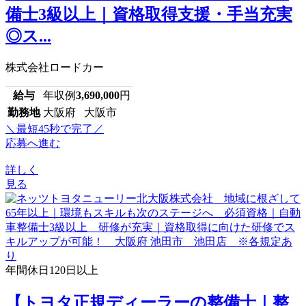
備士3級以上｜資格取得支援・手当充実
◎ス...
株式会社ロードカー
給与
年収例
3,690,000
円
勤務地
大阪府 大阪市
＼最短45秒で完了／
応募へ進む
詳しく
見る
年間休日120日以上
【トヨタ正規ディーラーの整備士｜整