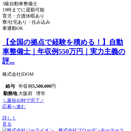
3級自動車整備士
19時までに退勤可能
育児・介護休暇あり
寮/社宅あり・住み込み
車通勤OK
【全国の拠点で経験を積める！】自動
車整備士｜年収例550万円｜実力主義の
評...
株式会社IDOM
給与
年収例
5,500,000
円
勤務地
大阪府 堺市
＼最短45秒で完了／
応募へ進む
詳しく
見る