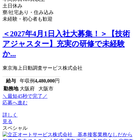
土日休み
寮/社宅あり・住み込み
未経験・初心者も歓迎
＜2027年4月1日入社大募集！＞【技術
アジャスター】充実の研修で未経験
か...
東京海上日動調査サービス株式会社
給与
年収例
4,480,000
円
勤務地
大阪府 大阪市
＼最短45秒で完了／
応募へ進む
詳しく
見る
スペシャル