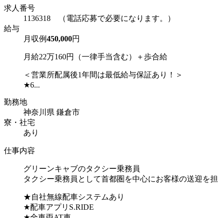
求人番号
1136318 （電話応募で必要になります。）
給与
月収例
450,000
円
月給22万160円（一律手当含む）＋歩合給
＜営業所配属後1年間は最低給与保証あり！＞
★6...
勤務地
神奈川県 鎌倉市
寮・社宅
あり
仕事内容
グリーンキャブのタクシー乗務員
タクシー乗務員として首都圏を中心にお客様の送迎を担
★自社無線配車システムあり
★配車アプリS.RIDE
★全車両AT車