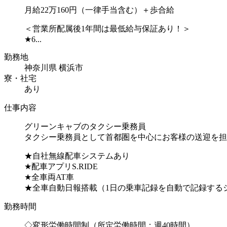
月給22万160円（一律手当含む）＋歩合給
＜営業所配属後1年間は最低給与保証あり！＞
★6...
勤務地
神奈川県 横浜市
寮・社宅
あり
仕事内容
グリーンキャブのタクシー乗務員
タクシー乗務員として首都圏を中心にお客様の送迎を担
★自社無線配車システムあり
★配車アプリS.RIDE
★全車両AT車
★全車自動日報搭載（1日の乗車記録を自動で記録するシ.
勤務時間
◇変形労働時間制（所定労働時間：週40時間）