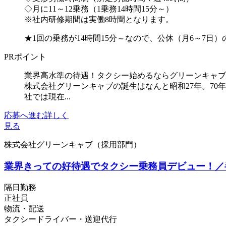
◇月に11～12乗務（1乗務14時間15分～）
※社内研修期間は実働8時間となります。
★1回の乗務が14時間15分～なので、公休（月6～7日）
PRポイント
業界高水準の待遇！タクシー始めるならグリーンキャブ
株式会社グリーンキャブの誕生はなんと昭和27年。7
社では現在...
応募へ進む
詳しく
見る
株式会社グリーンキャブ（採用部門）
業界きっての好待遇でタクシー乗務員デビュー！／
隔日勤務
正社員
物流・配送
タクシードライバー・送迎代行