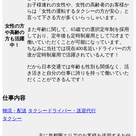
お子様連れの女性や、女性の高齢者のお客様か
らは「女性の運転するタクシーの方が安心」と
言って下さる方が多くいらっしゃいます。
女性の方
また年齢に関して、65歳での選択定年制を採用
や高齢の
しており、定年後も定時制雇用として72才まで
方も活躍
働いていただくことが可能になっています。
中！
ちなみに当社では現在400名近いドライバーの方
達が定時制雇用で活躍されているんです！
だから日本交通では年齢も性別も関係なく、活
き活きと自分の仕事に誇りを持って働いていた
だくことができるんです！
仕事内容
物流・配送
タクシードライバー・送迎代行
タクシー
主に首都圏エリアのお客様を送迎するお仕