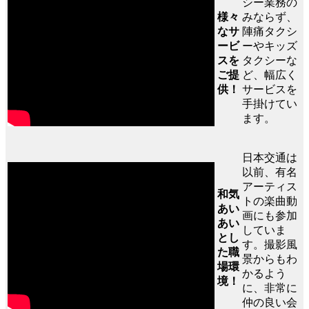
シー業務の
様々
みならず、
なサ
陣痛タクシ
ービ
ーやキッズ
スを
タクシーな
ご提
ど、幅広く
供！
サービスを
手掛けてい
ます。
日本交通は
以前、有名
アーティス
和気
トの楽曲動
あい
画にも参加
あい
していま
とし
す。撮影風
た職
景からもわ
場環
かるよう
境！
に、非常に
仲の良い会