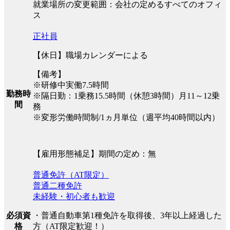
就業場所の変更範囲：会社の定めるすべてのオフィ
ス
正社員
【休日】職場カレンダーによる
【備考】
※研修中実働7.5時間
勤務時
※隔日勤：1乗務15.5時間（休憩3時間）月11～12乗
間
務
※変形労働時間制/1ヵ月単位（週平均40時間以内）
【雇用形態補足】期間の定め：無
普通免許（AT限定）
普通二種免許
未経験・初心者も歓迎
必須資
・普通自動車第1種免許を取得後、3年以上経過した
格
方（AT限定歓迎！）