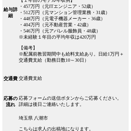
【１年目のモデル年収例】
・457万円（元ITエンジニア・52歳）
給与詳
・512万円（元マンション管理業務・31歳）
細
・448万円（元電子機器メーカー・36歳）
・404万円（元不動産営業・42歳）
・546万円（元アパレル服飾員・48歳）
※未経験１年目の平均年収は420万円
【備考】
※配属前教習期間中も給料支給あり。日給1万円＋
交通費支給（勤務日数10～30日）
交通費支給
交通費
応募フォームの送信ボタンからご応募ください。
応募の
詳細は後日ご連絡いたします。
流れ
埼玉県 八潮市
こちらは求人の出稿地になります。