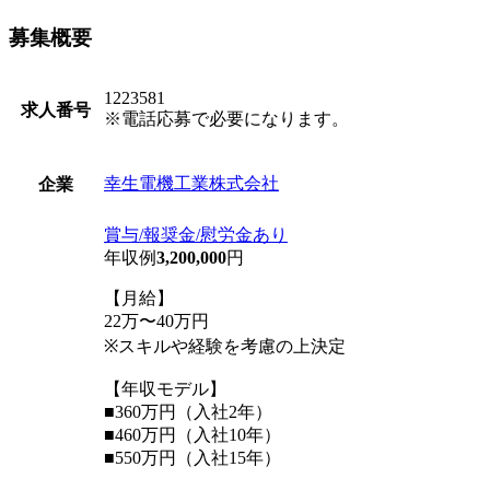
募集概要
1223581
求人番号
※電話応募で必要になります。
幸生電機工業株式会社
企業
賞与/報奨金/慰労金あり
年収例
3,200,000
円
【月給】
22万〜40万円
※スキルや経験を考慮の上決定
【年収モデル】
■360万円（入社2年）
■460万円（入社10年）
■550万円（入社15年）