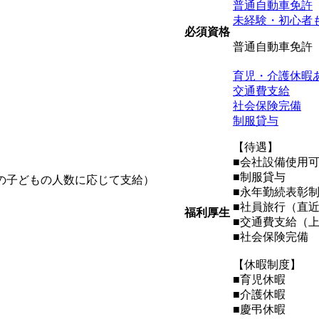
普通自動車免許
未経験・初心者
必須資格
普通自動車免許
育児・介護休暇
交通費支給
社会保険完備
制服貸与
【待遇】
■会社設備使用
■制服貸与
の子どもの人数に応じて支給）
■永年勤続表彰
■社員旅行（直近
福利厚生
■交通費支給（上限
■社会保険完備
【休暇制度】
■育児休暇
■介護休暇
■慶弔休暇