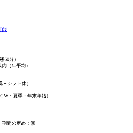
可能
（休憩60分）
以内（年平均）
祝＋シフト休）
（GW・夏季・年末年始）
】期間の定め：無