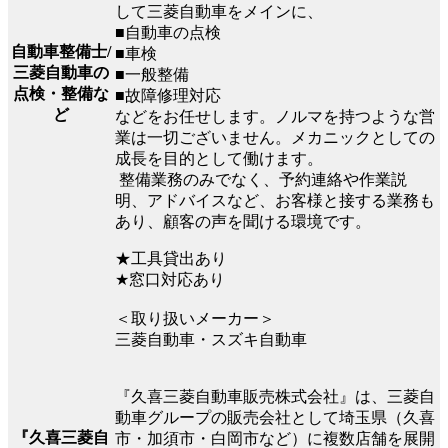
して三菱自動車をメインに、
■自動車の点検
自動車整備士/
■車検
三菱自動車の
■一般整備
点検・整備な
■故障修理対応
ど
などをお任せします。ノルマを持つような営
業は一切ございません。メカニックとしての
成長を目的として働けます。
整備業務のみでなく、予約連絡や作業説
明、アドバイスなど、お客様と接する業務も
あり、顧客の声を聞ける環境です。
★工具貸出あり
★窓口対応あり
＜取り扱いメーカー＞
三菱自動車・スズキ自動車
『久喜三菱自動車販売株式会社』は、三菱自
動車グループの販売会社として埼玉県（久喜
『久喜三菱自
市・加須市・白岡市など）に複数店舗を展開