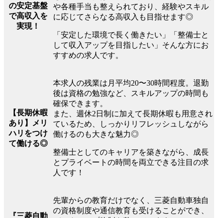
の安定基盤
や各種手当も整えられており、経験やスキル
で高収入を
に応じてさらなる高収入も目指せます◎
実現！
「安定した環境で長く働きたい」「整備士と
して収入アップを目指したい」そんな方にお
すすめの求人です。
本求人の残業は月平均20〜30時間程度。退勤
後は資格の勉強など、スキルアップの時間も
確保できます。
【長期休暇
また、週休2日制に加えて長期休暇も用意され
あり】メリ
ているため、しっかりリフレッシュしながら
ハリをつけ
働けるのも大きな魅力◎
て働ける◎
整備士としてのキャリアを築きながら、成長
とプライベートの時間を両立できる注目の求
人です！
先輩からの教育だけでなく、三菱自動車独自
の資格制度や通信教育も受けることができ、
『三菱自動