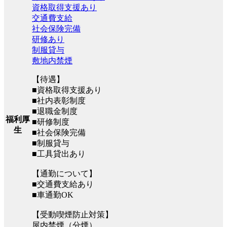
資格取得支援あり
交通費支給
社会保険完備
研修あり
制服貸与
敷地内禁煙
【待遇】
■資格取得支援あり
■社内表彰制度
■退職金制度
福利厚
■研修制度
生
■社会保険完備
■制服貸与
■工具貸出あり
【通勤について】
■交通費支給あり
■車通勤OK
【受動喫煙防止対策】
屋内禁煙（分煙）