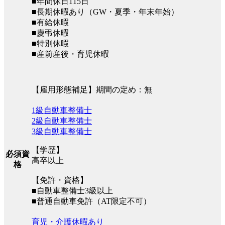
■年間休日115日
■長期休暇あり（GW・夏季・年末年始）
■有給休暇
■慶弔休暇
■特別休暇
■産前産後・育児休暇
【雇用形態補足】期間の定め：無
1級自動車整備士
2級自動車整備士
3級自動車整備士
【学歴】
必須資
高卒以上
格
【免許・資格】
■自動車整備士3級以上
■普通自動車免許（AT限定不可）
育児・介護休暇あり