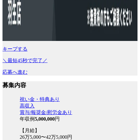
キープする
＼最短45秒で完了／
応募へ進む
募集内容
祝い金・特典あり
高収入
賞与/報奨金/慰労金あり
年収例
5,000,000
円
【月給】
26万5,000〜42万5,000円