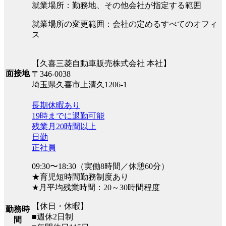
就業場所：勤務地、その他会社が指定する範囲
就業場所の変更範囲：会社の定めるすべてのオフィ
ス
【久喜三菱自動車販売株式会社 本社】
面接地
〒346-0038
埼玉県久喜市上清久1206-1
長期休暇あり
19時までに退勤可能
残業月20時間以上
日勤
正社員
09:30〜18:30（実働8時間／休憩60分）
★育児短時間勤務制度あり
★月平均残業時間：20～30時間程度
【休日・休暇】
勤務時
■週休2日制
間