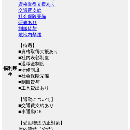
資格取得支援あり
交通費支給
社会保険完備
研修あり
制服貸与
敷地内禁煙
【待遇】
■資格取得支援あり
■社内表彰制度
■退職金制度
福利厚
■研修制度
生
■社会保険完備
■制服貸与
■工具貸出あり
【通勤について】
■交通費支給あり
■車通勤OK
【受動喫煙防止対策】
屋内禁煙（分煙）