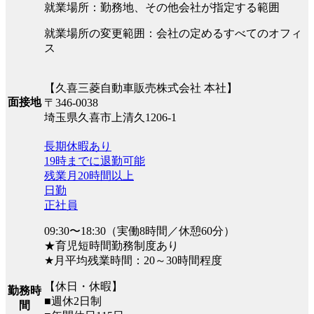
就業場所：勤務地、その他会社が指定する範囲
就業場所の変更範囲：会社の定めるすべてのオフィ
ス
【久喜三菱自動車販売株式会社 本社】
面接地
〒346-0038
埼玉県久喜市上清久1206-1
長期休暇あり
19時までに退勤可能
残業月20時間以上
日勤
正社員
09:30〜18:30（実働8時間／休憩60分）
★育児短時間勤務制度あり
★月平均残業時間：20～30時間程度
【休日・休暇】
勤務時
■週休2日制
間