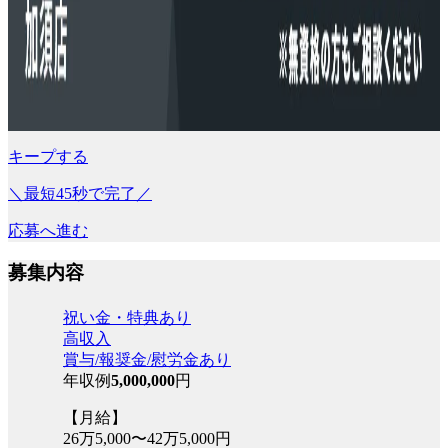
キープする
＼最短45秒で完了／
応募へ進む
募集内容
祝い金・特典あり
高収入
賞与/報奨金/慰労金あり
年収例
5,000,000
円
【月給】
26万5,000〜42万5,000円