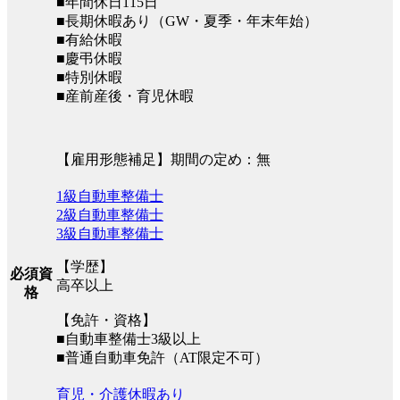
■年間休日115日
■長期休暇あり（GW・夏季・年末年始）
■有給休暇
■慶弔休暇
■特別休暇
■産前産後・育児休暇
【雇用形態補足】期間の定め：無
1級自動車整備士
2級自動車整備士
3級自動車整備士
【学歴】
必須資
高卒以上
格
【免許・資格】
■自動車整備士3級以上
■普通自動車免許（AT限定不可）
育児・介護休暇あり