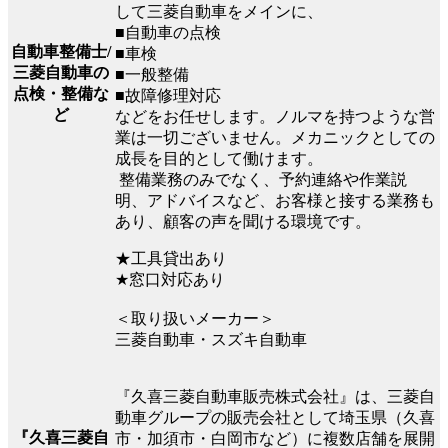
して三菱自動車をメインに、
■自動車の点検
自動車整備士/
■車検
三菱自動車の
■一般整備
点検・整備な
■故障修理対応
ど
などをお任せします。ノルマを持つような営
業は一切ございません。メカニックとしての
成長を目的として働けます。
整備業務のみでなく、予約連絡や作業説
明、アドバイスなど、お客様と接する業務も
あり、顧客の声を聞ける環境です。
★工具貸出あり
★窓口対応あり
＜取り扱いメーカー＞
三菱自動車・スズキ自動車
『久喜三菱自動車販売株式会社』は、三菱自
動車グループの販売会社として埼玉県（久喜
『久喜三菱自
市・加須市・白岡市など）に複数店舗を展開