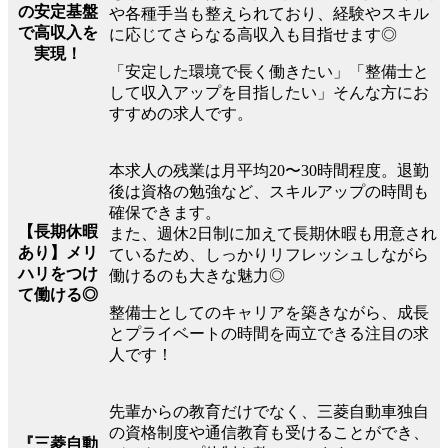
の安定基盤
や各種手当も整えられており、経験やスキル
で高収入を
に応じてさらなる高収入も目指せます◎
実現！
「安定した環境で長く働きたい」「整備士と
して収入アップを目指したい」そんな方にお
すすめの求人です。
本求人の残業は月平均20〜30時間程度。退勤
後は資格の勉強など、スキルアップの時間も
確保できます。
【長期休暇
また、週休2日制に加えて長期休暇も用意され
あり】メリ
ているため、しっかりリフレッシュしながら
ハリをつけ
働けるのも大きな魅力◎
て働ける◎
整備士としてのキャリアを築きながら、成長
とプライベートの時間を両立できる注目の求
人です！
先輩からの教育だけでなく、三菱自動車独自
の資格制度や通信教育も受けることができ、
『三菱自動