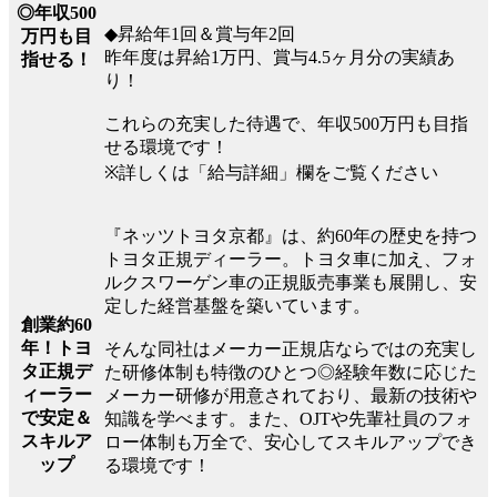
◎年収500
◆昇給年1回＆賞与年2回
万円も目
昨年度は昇給1万円、賞与4.5ヶ月分の実績あ
指せる！
り！
これらの充実した待遇で、年収500万円も目指
せる環境です！
※詳しくは「給与詳細」欄をご覧ください
『ネッツトヨタ京都』は、約60年の歴史を持つ
トヨタ正規ディーラー。トヨタ車に加え、フォ
ルクスワーゲン車の正規販売事業も展開し、安
定した経営基盤を築いています。
創業約60
年！トヨ
そんな同社はメーカー正規店ならではの充実し
タ正規デ
た研修体制も特徴のひとつ◎経験年数に応じた
ィーラー
メーカー研修が用意されており、最新の技術や
で安定＆
知識を学べます。また、OJTや先輩社員のフォ
スキルア
ロー体制も万全で、安心してスキルアップでき
ップ
る環境です！