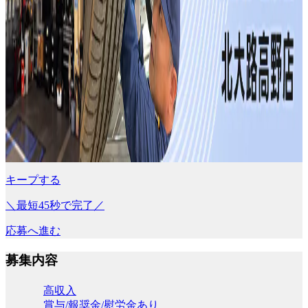
キープする
＼最短45秒で完了／
応募へ進む
募集内容
高収入
賞与/報奨金/慰労金あり