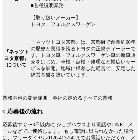
■各種説明業務
【取り扱いメーカー】
トヨタ、フォルクスワーゲン
『ネッツトヨタ京都』は、京都府で創業約60年
の歴史と実績を誇るトヨタの正規ディーラーで
『ネッツト
す。トヨタ車・フォルクスワーゲン車の新車販
ヨタ京都』
売をはじめ、車検・点検・修理など幅広いサー
について
ビスを展開。地域に根差した経営で、安定した
経営基盤を築いています。
業務内容の変更範囲：会社の定めるすべての業務
応募後の流れ
応募後すぐ〜3日以内に
ジョブハウスより電話やLINE、メ
ールなどでご連絡します。
もし電話に出られなかった場合
は、フリーダイヤル0120-413-542までお電話いただくか、メ