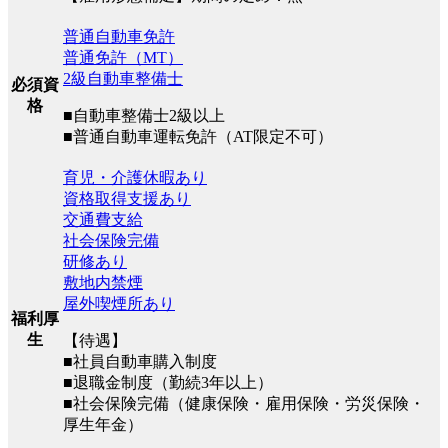
普通自動車免許
普通免許（MT）
2級自動車整備士
必須資
格
■自動車整備士2級以上
■普通自動車運転免許（AT限定不可）
育児・介護休暇あり
資格取得支援あり
交通費支給
社会保険完備
研修あり
敷地内禁煙
屋外喫煙所あり
福利厚
生
【待遇】
■社員自動車購入制度
■退職金制度（勤続3年以上）
■社会保険完備（健康保険・雇用保険・労災保険・
厚生年金）