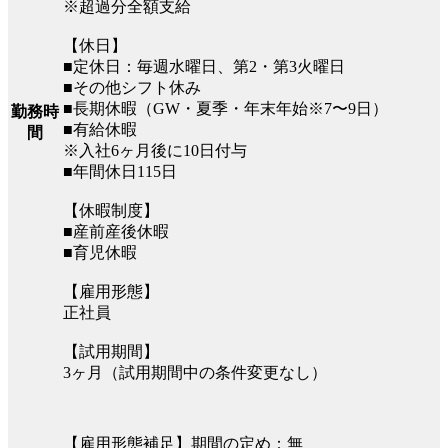
※超過分全額支給
【休日】
■定休日：毎週水曜日、第2・第3火曜日
■その他シフト休み
■長期休暇（GW・夏季・年末年始※7〜9日）
勤務時
■有給休暇
間
※入社6ヶ月後に10日付与
■年間休日115日
【休暇制度】
■産前産後休暇
■育児休暇
【雇用形態】
正社員
【試用期間】
3ヶ月（試用期間中の条件変更なし）
【雇用形態補足】期間の定め：無