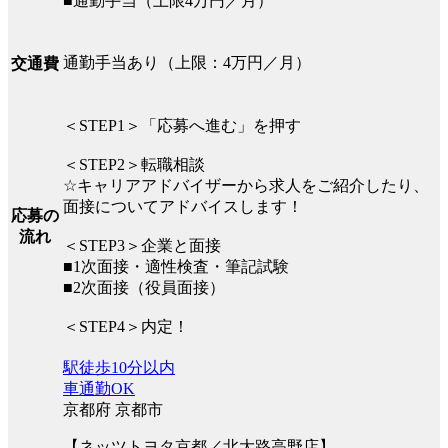
■通勤手当（上限4万円／月）
通勤手当あり（上限：4万円／月）
交通費
＜STEP1＞「応募へ進む」を押す
＜STEP2＞転職相談
☆キャリアアドバイザーから求人をご紹介したり、
面接についてアドバイスします！
応募の
流れ
＜STEP3＞企業と面接
■1次面接・適性検査・筆記試験
■2次面接（役員面接）
＜STEP4＞内定！
駅徒歩10分以内
車通勤OK
京都府 京都市
【ネッツトヨタ京都／北大路高野店】