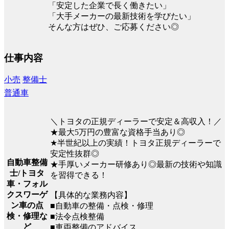
「安定した企業で長く働きたい」
「大手メーカーの最新技術を学びたい」
そんな方はぜひ、ご応募ください◎
仕事内容
小売
整備士
普通車
＼トヨタの正規ディーラーで安定＆高収入！／
★最大5万円の豊富な資格手当あり◎
★半世紀以上の実績！トヨタ正規ディーラーで
安定性抜群◎
自動車整備
★手厚いメーカー研修あり◎最新の技術や知識
士/トヨタ
を習得できる！
車・フォル
クスワーゲ
【具体的な業務内容】
ン車の点
■自動車の整備・点検・修理
検・修理な
■法令点検整備
ど
■車両整備のアドバイス