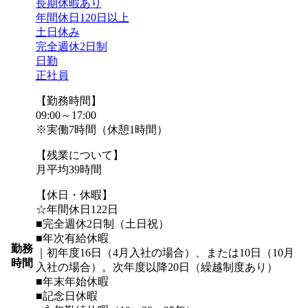
長期休暇あり
年間休日120日以上
土日休み
完全週休2日制
日勤
正社員
【勤務時間】
09:00～17:00
※実働7時間（休憩1時間）
【残業について】
月平均39時間
【休日・休暇】
☆年間休日122日
■完全週休2日制（土日祝）
■年次有給休暇
勤務
｜初年度16日（4月入社の場合）、または10日（10月
時間
入社の場合）。次年度以降20日（繰越制度あり）
■年末年始休暇
■記念日休暇