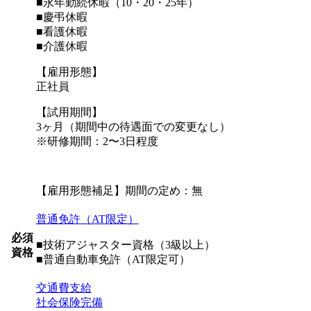
■永年勤続休暇（10・20・25年）
■慶弔休暇
■看護休暇
■介護休暇
【雇用形態】
正社員
【試用期間】
3ヶ月（期間中の待遇面での変更なし）
※研修期間：2〜3日程度
【雇用形態補足】期間の定め：無
普通免許（AT限定）
必須
■技術アジャスター資格（3級以上）
資格
■普通自動車免許（AT限定可）
交通費支給
社会保険完備