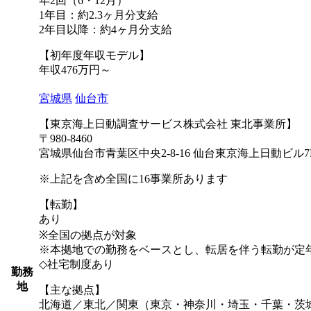
年2回（6・12月）
1年目：約2.3ヶ月分支給
2年目以降：約4ヶ月分支給
【初年度年収モデル】
年収476万円～
宮城県
仙台市
【東京海上日動調査サービス株式会社 東北事業所】
〒980-8460
宮城県仙台市青葉区中央2-8-16 仙台東京海上日動ビル7
※上記を含め全国に16事業所あります
【転勤】
あり
※全国の拠点が対象
※本拠地での勤務をベースとし、転居を伴う転勤が定年
◇社宅制度あり
勤務
地
【主な拠点】
北海道／東北／関東（東京・神奈川・埼玉・千葉・茨