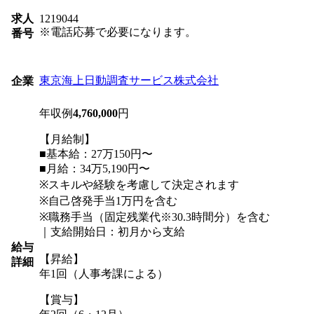
求人
1219044
※電話応募で必要になります。
番号
東京海上日動調査サービス株式会社
企業
年収例
4,760,000
円
【月給制】
■基本給：27万150円〜
■月給：34万5,190円〜
※スキルや経験を考慮して決定されます
※自己啓発手当1万円を含む
※職務手当（固定残業代※30.3時間分）を含む
｜支給開始日：初月から支給
給与
【昇給】
詳細
年1回（人事考課による）
【賞与】