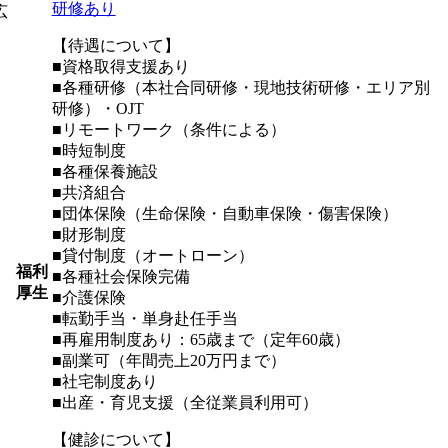
研修あり
広
【待遇について】
■資格取得支援あり
■各種研修（本社合同研修・現地技術研修・エリア別
研修）・OJT
■リモートワーク（条件による）
■時短制度
■各種保養施設
■共済組合
■団体保険（生命保険・自動車保険・傷害保険）
■財形制度
■貸付制度（オートローン）
福利
■各種社会保険完備
厚生
■介護保険
■転勤手当・単身赴任手当
■再雇用制度あり：65歳まで（定年60歳）
■副業可（年間売上20万円まで）
■社宅制度あり
■出産・育児支援（全従業員利用可）
【健診について】