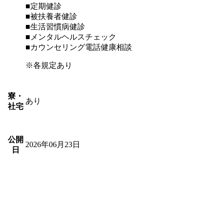
■定期健診
■被扶養者健診
■生活習慣病健診
■メンタルヘルスチェック
■カウンセリング電話健康相談
※各規定あり
寮・
あり
社宅
公開
2026年06月23日
日