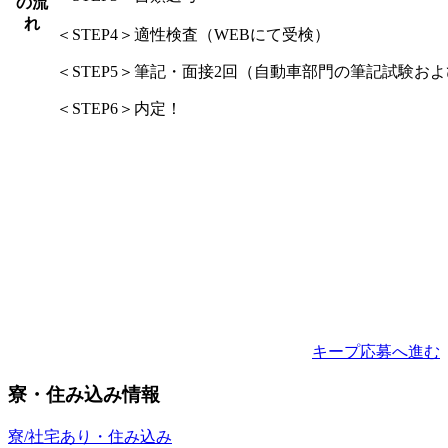
の流
れ
＜STEP4＞適性検査（WEBにて受検）
＜STEP5＞筆記・面接2回（自動車部門の筆記試験お
＜STEP6＞内定！
キープ
応募へ進む
寮・住み込み情報
寮/社宅あり・住み込み