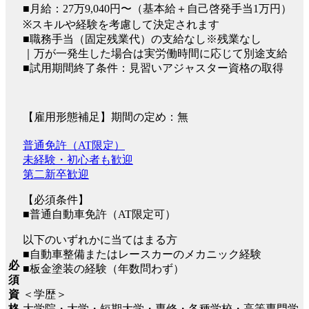
■月給：27万9,040円〜（基本給＋自己啓発手当1万円）
※スキルや経験を考慮して決定されます
■職務手当（固定残業代）の支給なし※残業なし
｜万が一発生した場合は実労働時間に応じて別途支給
■試用期間終了条件：見習いアジャスター資格の取得
【雇用形態補足】期間の定め：無
普通免許（AT限定）
未経験・初心者も歓迎
第二新卒歓迎
【必須条件】
■普通自動車免許（AT限定可）
以下のいずれかに当てはまる方
■自動車整備またはレースカーのメカニック経験
必
■板金塗装の経験（年数問わず）
須
資
＜学歴＞
格
大学院・大学・短期大学・専修・各種学校・高等専門学