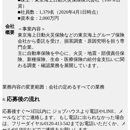
資）
■社員数：1,379名（2026年4月1日時点）
■資本金：2,000万円
会社
＜事業内容＞
概要
東京海上日動火災保険などの東京海上グループ保険
会社から委託を受け、損害調査・原因究明を担う専
門企業。
主に自動車保険を中心に、火災・地震・賠償責任保
険、新種保険、生命・医療保険の給付金支払いに関
わる調査・確認業務を展開しています。
業務内容の変更範囲：会社の定めるすべての業務
応募後の流れ
応募後すぐ〜3日以内に
ジョブハウスより電話やLINE、メ
ールなどでご連絡します。
もし電話に出られなかった場合
は、フリーダイヤル0120-413-542までお電話いただくか、メ
ールやLINEなどでご連絡をお願いします。