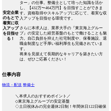
ター」の仕事。整備士として培った知識を活か
し、【432万〜464万円】を目指すことができま
安定企業
す。資格取得やスキルアップに応じて、着実な収
のもとで
入アップを目指せる環境です。
着実に収
さらに本求人は、業界大手の『東京海上グルー
入アップ
プ』の安定した経営基盤のもとで働けることも魅
を目指せ
力。自己負担を抑えた社宅制度や、保養施設、退
る！
職金制度など手厚い福利厚生も完備されていま
す。
将来を見据えて長期的なキャリアを築きたい方
は、ぜひご応募ください！
仕事内容
物流・配送
整備士
＼本求人のおすすめポイント／
◇東京海上グループの安定基盤
◇土日祝休みの完全週休2日制！年間休日122日確保