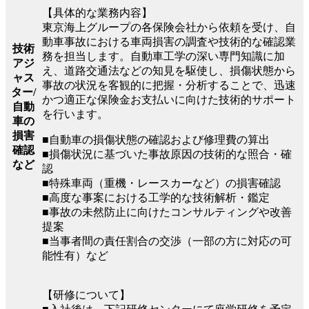
【具体的な業務内容】
東京海上グループの各保険会社から依頼を受け、自
動車事故における車両損害の調査や技術的な確認業
技術
務を担当します。自動車工学の深い専門知識に加
アジ
え、道路交通法などの知見を駆使し、損傷状態から
ャス
事故の状況を客観的に把握・分析することで、迅速
ター/
かつ適正な保険金お支払いに向けた技術的サポート
自動
を行います。
車の
損害
■自動車の損傷状態の確認および修理費の算出
確認
■損傷状況に基づいた事故原因の技術的な照合・確
など
認
■特殊車両（重機・レースカーなど）の損害確認
■高度な事案における工学的な技術解析・鑑定
■事故の未然防止に向けたコンサルティングや改善
提案
■当事者間の責任割合の交渉（一部の方に対応の可
能性有）など
【研修について】