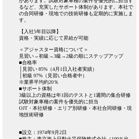
があります。試験対象車種の案件を優先的に担当す
るなど、充実したサポート体制があります。本社で
の合同研修・現地での技術研修も定期的に実施しま
す。
【入社5年目以降】
資格・実績に応じて昇給が可能
＜アジャスター資格について＞
見習い→初級→3級→2級の順にステップアップ
■合格率
│見習い 85%（4月1日入社者実績）
│初級 97%（見習い合格者中）
※業界平均約20％
■サポート体制
3級以上の資格は年1回のテストと1週間の集合研修
試験対象車種の案件を優先的に担当
OJT・本社研修・エリア別研修・本社合同研修・現
地技術研修
■設立：1974年9月2日
■株主：東京海上日動火災保険株式会社（100％出