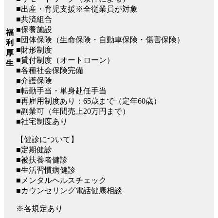
■出産・育児支援※全従業員が対象
■共済組合
■保養施設
福
■団体保険（生命保険・自動車保険・傷害保険）
利
■財形制度
厚
■貸付制度（オートローン）
生
■各種社会保険完備
■介護保険
■転勤手当・単身赴任手当
■再雇用制度あり：65歳まで（定年60歳）
■副業可（年間売上20万円まで）
■社宅制度あり
【健診について】
■定期健診
■被扶養者健診
■生活習慣病健診
■メンタルヘルスチェック
■カウンセリング電話健康相談
※各規定あり