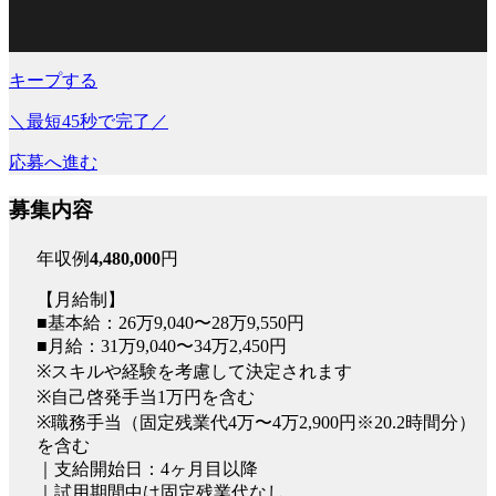
キープする
＼最短45秒で完了／
応募へ進む
募集内容
年収例
4,480,000
円
【月給制】
■基本給：26万9,040〜28万9,550円
■月給：31万9,040〜34万2,450円
※スキルや経験を考慮して決定されます
※自己啓発手当1万円を含む
※職務手当（固定残業代4万〜4万2,900円※20.2時間分）
を含む
｜支給開始日：4ヶ月目以降
｜試用期間中は固定残業代なし