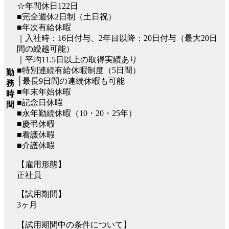
☆年間休日122日
■完全週休2日制（土日祝）
■年次有給休暇
｜入社時：16日付与、2年⽬以降：20⽇付与（最⼤20⽇
間の繰越可能）
｜平均11.5日以上の取得実績あり
■特別連続有給休暇制度（5日間）
勤
│最長9日間の連続休暇も可能
務
■年末年始休暇
時
■記念日休暇
間
■永年勤続休暇（10・20・25年）
■慶弔休暇
■看護休暇
■介護休暇
【雇用形態】
正社員
【試用期間】
3ヶ月
【試用期間中の条件について】