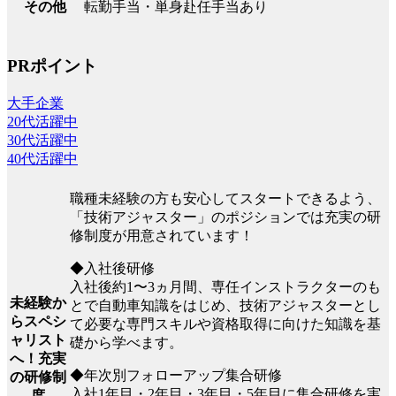
転勤手当・単身赴任手当あり
その他
PRポイント
大手企業
20代活躍中
30代活躍中
40代活躍中
職種未経験の方も安心してスタートできるよう、
「技術アジャスター」のポジションでは充実の研
修制度が用意されています！
◆入社後研修
入社後約1〜3ヵ月間、専任インストラクターのも
未経験か
とで自動車知識をはじめ、技術アジャスターとし
らスペシ
て必要な専門スキルや資格取得に向けた知識を基
ャリスト
礎から学べます。
へ！充実
◆年次別フォローアップ集合研修
の研修制
入社1年目・2年目・3年目・5年目に集合研修を実
度