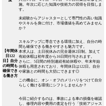
施。年次に応じた知識や技術力の習得を目指しま
す。
未経験からアジャスターとして専門性の高い知識
やスキルを身に付け、市場価値を高めてみません
か？
スキルアップに専念できる環境に加え、自分の時
間も確保できる働きやすさも魅力です。
【年間休
本求人は、土日祝休みの完全週休2日制。加えて
日122
有給休暇は初年度から16日間付与されます。
日】自分
さらに、5日間の特別連続有給休暇や、年末年始
の時間も
休暇も用意されており、年間休日は122日。自分
確保でき
や家族との時間も大切にできます◎
る働き方
この機会に、オン・オフのメリハリをつけて自分
らしく働ける環境にシフトしませんか？
今回ご紹介するのは、事故による車の損傷を確認
し、修理内容や費用の査定を行う「技術アジャス