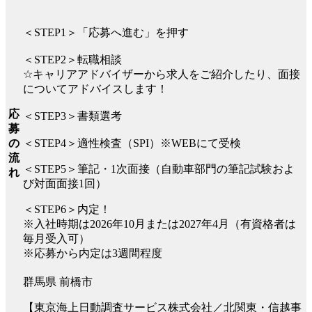
＜STEP1＞「応募へ進む」を押す
＜STEP2＞転職相談
☆キャリアアドバイザーから求人をご紹介したり、面接
についてアドバイスします！
応
＜STEP3＞書類選考
募
の
＜STEP4＞適性検査（SPI）※WEBにて受検
流
＜STEP5＞筆記・1次面接（自動車部門の筆記試験およ
れ
び対面面接1回）
＜STEP6＞内定！
※入社時期は2026年10月または2027年4月（有資格者は
毎月受入可）
※応募から内定は3週間程度
群馬県 前橋市
【東京海上日動調査サービス株式会社／北関東・信越事