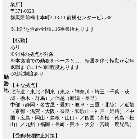
業所】
〒371-0023
群馬県前橋市本町2-13-11 前橋センタービル3F
※上記を含め全国に16事業所あります
【転勤】
あり
※全国の拠点が対象
※本拠地での勤務をベースとし、転居を伴う転勤が定年
退職までに1〜3回程度あります
◇社宅制度あり
勤
務
【主な拠点】
地
北海道／東北／関東（東京・神奈川・埼玉・千葉・茨
城・栃木・群馬）／信越（新潟・長野）
中部（静岡・名古屋・愛知・岐阜・三重・北陸）／近畿
（京都・滋賀・大阪・奈良・和歌山・神戸・姫路）／中
国（広島・岡山・島根・山口）／四国（高松・徳島・松
山）／九州（福岡・長崎・熊本・大分・宮崎・鹿児島）
【受動喫煙防止対策】