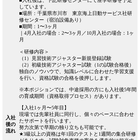
■⼊社後は、下記研修センターにて座学研修を予定
しています。
■場所：千葉県市川市 東京海上日動サービス社研
修センター（宿泊設備あり）
■期間：1〜3ヶ月
｜4月入社の場合：2〜3ヶ月／10月入社の場合：1ヶ
月
＜研修内容＞
（1）見習技術アジャスター新規登録試験
（2）初級技術アジャスター試験（1の試験合格後）
独自のノウハウで、知識レベルに合わせた学習支援
を行い、資格試験の合格を後押しします。
※本ポジションでは、中途採用の方にも入社後5年間
の育成期間（資格取得プロセス）があります。
【入社1ヶ月〜5年目】
現場では先輩社員に同行し、個々のペースに合わせ
入社
たサポートを行います。
後の
努力次第で早期の独り立ちも可能です。
流れ
★3級以上の資格は年1回のテストと1週間の集合研修