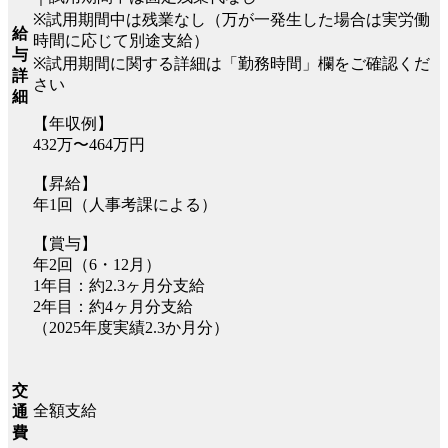
※試用期間中は残業なし（万が一発生した場合は実労働
給
時間に応じて別途支給）
与
※試用期間に関する詳細は「勤務時間」欄をご確認くだ
詳
さい
細
【年収例】
432万〜464万円
【昇給】
年1回（人事考課による）
【賞与】
年2回（6・12月）
1年目：約2.3ヶ月分支給
2年目：約4ヶ月分支給
（2025年度実績2.3か⽉分）
交
全額支給
通
費