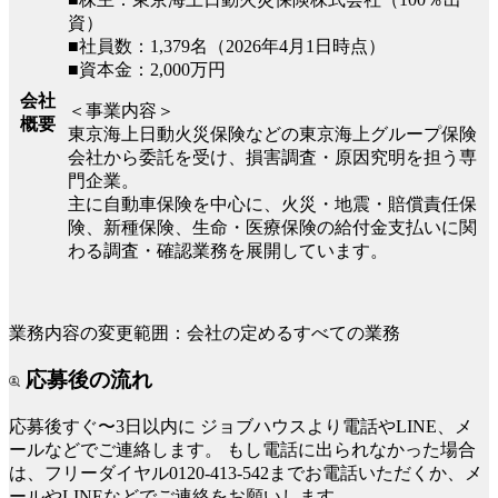
資）
■社員数：1,379名（2026年4月1日時点）
■資本金：2,000万円
会社
＜事業内容＞
概要
東京海上日動火災保険などの東京海上グループ保険
会社から委託を受け、損害調査・原因究明を担う専
門企業。
主に自動車保険を中心に、火災・地震・賠償責任保
険、新種保険、生命・医療保険の給付金支払いに関
わる調査・確認業務を展開しています。
業務内容の変更範囲：会社の定めるすべての業務
応募後の流れ
応募後すぐ〜3日以内に
ジョブハウスより電話やLINE、メ
ールなどでご連絡します。
もし電話に出られなかった場合
は、フリーダイヤル0120-413-542までお電話いただくか、メ
ールやLINEなどでご連絡をお願いします。