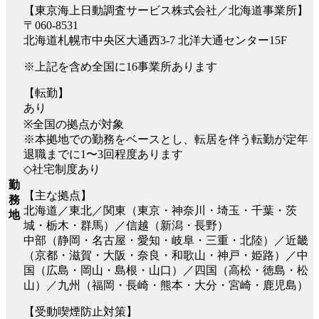
【東京海上日動調査サービス株式会社／北海道事業所】
〒060-8531
北海道札幌市中央区大通西3-7 北洋大通センター15F
※上記を含め全国に16事業所あります
【転勤】
あり
※全国の拠点が対象
※本拠地での勤務をベースとし、転居を伴う転勤が定年
退職までに1〜3回程度あります
◇社宅制度あり
勤
【主な拠点】
務
北海道／東北／関東（東京・神奈川・埼玉・千葉・茨
地
城・栃木・群馬）／信越（新潟・長野）
中部（静岡・名古屋・愛知・岐阜・三重・北陸）／近畿
（京都・滋賀・大阪・奈良・和歌山・神戸・姫路）／中
国（広島・岡山・島根・山口）／四国（高松・徳島・松
山）／九州（福岡・長崎・熊本・大分・宮崎・鹿児島）
【受動喫煙防止対策】