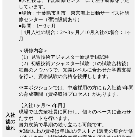
■⼊社後は、下記研修センターにて座学研修を予定
しています。
■場所：千葉県市川市 東京海上日動サービス社研
修センター（宿泊設備あり）
■期間：1〜3ヶ月
｜4月入社の場合：2〜3ヶ月／10月入社の場合：1ヶ
月
＜研修内容＞
（1）見習技術アジャスター新規登録試験
（2）初級技術アジャスター試験（1の試験合格後）
独自のノウハウで、知識レベルに合わせた学習支援
を行い、資格試験の合格を後押しします。
※本ポジションでは、中途採用の方にも入社後5年間
の育成期間（資格取得プロセス）があります。
【入社1ヶ月〜5年目】
現場では先輩社員に同行し、個々のペースに合わせ
入社
たサポートを行います。
後の
努力次第で早期の独り立ちも可能です。
流れ
★3級以上の資格は年1回のテストと1週間の集合研修