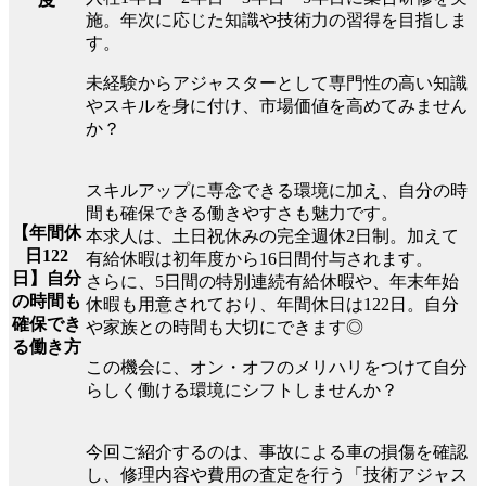
施。年次に応じた知識や技術力の習得を目指しま
す。
未経験からアジャスターとして専門性の高い知識
やスキルを身に付け、市場価値を高めてみません
か？
スキルアップに専念できる環境に加え、自分の時
間も確保できる働きやすさも魅力です。
【年間休
本求人は、土日祝休みの完全週休2日制。加えて
日122
有給休暇は初年度から16日間付与されます。
日】自分
さらに、5日間の特別連続有給休暇や、年末年始
の時間も
休暇も用意されており、年間休日は122日。自分
確保でき
や家族との時間も大切にできます◎
る働き方
この機会に、オン・オフのメリハリをつけて自分
らしく働ける環境にシフトしませんか？
今回ご紹介するのは、事故による車の損傷を確認
し、修理内容や費用の査定を行う「技術アジャス