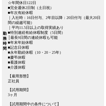
☆年間休日122日
■完全週休2日制（土日祝）
■年次有給休暇
｜入社時：16日付与、2年⽬以降：20⽇付与（最⼤20⽇
間の繰越可能）
｜平均11.5日以上の取得実績あり
■特別連続有給休暇制度（5日間）
勤
│最長9日間の連続休暇も可能
務
■年末年始休暇
時
■記念日休暇
間
■永年勤続休暇（10・20・25年）
■慶弔休暇
■看護休暇
■介護休暇
【雇用形態】
正社員
【試用期間】
3ヶ月
【試用期間中の条件について】