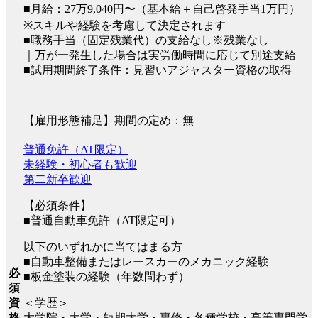
■月給：27万9,040円〜（基本給＋自己啓発手当1万円）
※スキルや経験を考慮して決定されます
■職務手当（固定残業代）の支給なし※残業なし
｜万が一発生した場合は実労働時間に応じて別途支給
■試用期間終了条件：見習いアジャスター資格の取得
【雇用形態補足】期間の定め：無
普通免許（AT限定）
未経験・初心者も歓迎
第二新卒歓迎
【必須条件】
■普通自動車免許（AT限定可）
以下のいずれかに当てはまる方
■自動車整備またはレースカーのメカニック経験
必
■板金塗装の経験（年数問わず）
須
資
＜学歴＞
格
大学院・大学・短期大学・専修・各種学校・高等専門学