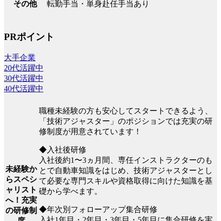
転勤手当・単身赴任手当あり
その他
PRポイント
大手企業
20代活躍中
30代活躍中
40代活躍中
職種未経験の方も安心してスタートできるよう、
「技術アジャスター」のポジションでは充実の研
修制度が用意されています！
◆入社後研修
入社後約1〜3ヵ月間、専任インストラクターのも
未経験か
とで自動車知識をはじめ、技術アジャスターとし
らスペシ
て必要な専門スキルや資格取得に向けた知識を基
ャリスト
礎から学べます。
へ！充実
◆年次別フォローアップ集合研修
の研修制
入社1年目・2年目・3年目・5年目に集合研修を実
度