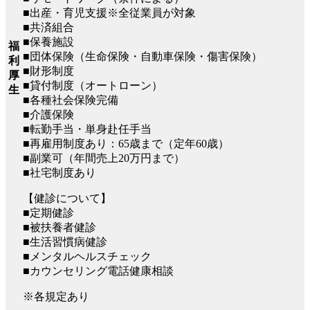
■出産・育児支援※全従業員が対象
■共済組合
■保養施設
福
■団体保険（生命保険・自動車保険・傷害保険）
利
■財形制度
厚
■貸付制度（オートローン）
生
■各種社会保険完備
■介護保険
■転勤手当・単身赴任手当
■再雇用制度あり：65歳まで（定年60歳）
■副業可（年間売上20万円まで）
■社宅制度あり
【健診について】
■定期健診
■被扶養者健診
■生活習慣病健診
■メンタルヘルスチェック
■カウンセリング電話健康相談
※各規定あり