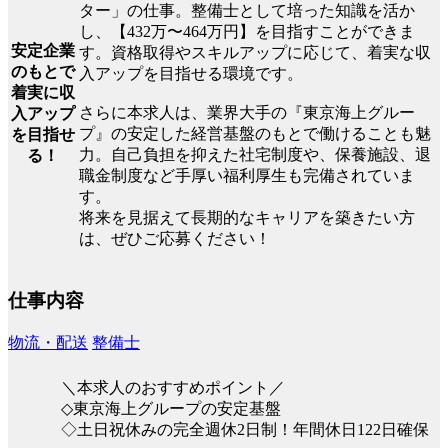
ター」の仕事。整備士として培った知識を活か
し、【432万〜464万円】を目指すことができま
安定企業
す。資格取得やスキルアップに応じて、着実な収
のもとで
入アップを目指せる環境です。
着実に収
さらに本求人は、業界大手の『東京海上グルー
入アップ
プ』の安定した経営基盤のもとで働けることも魅
を目指せ
力。自己負担を抑えた社宅制度や、保養施設、退
る！
職金制度など手厚い福利厚生も完備されていま
す。
将来を見据えて長期的なキャリアを築きたい方
は、ぜひご応募ください！
仕事内容
物流・配送
整備士
＼本求人のおすすめポイント／
◇東京海上グループの安定基盤
◇土日祝休みの完全週休2日制！年間休日122日確保