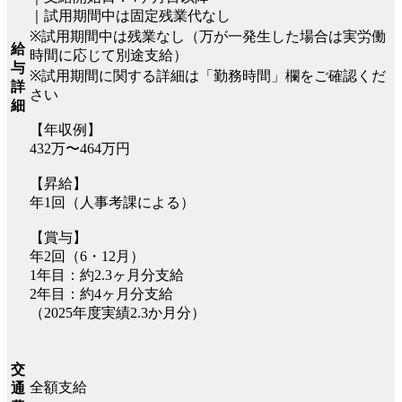
｜試用期間中は固定残業代なし
※試用期間中は残業なし（万が一発生した場合は実労働
給
時間に応じて別途支給）
与
※試用期間に関する詳細は「勤務時間」欄をご確認くだ
詳
さい
細
【年収例】
432万〜464万円
【昇給】
年1回（人事考課による）
【賞与】
年2回（6・12月）
1年目：約2.3ヶ月分支給
2年目：約4ヶ月分支給
（2025年度実績2.3か⽉分）
交
全額支給
通