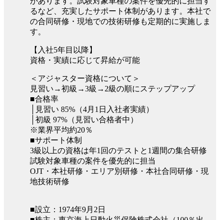
があります。試験対象車種の案件を優先的に担当す
るなど、充実したサポート体制があります。本社で
の合同研修・現地での技術研修も定期的に実施しま
す。
【入社5年目以降】
資格・実績に応じて昇給が可能
＜アジャスター資格について＞
見習い→初級→3級→2級の順にステップアップ
■合格率
│見習い 85%（4月1日入社者実績）
│初級 97%（見習い合格者中）
※業界平均約20％
■サポート体制
3級以上の資格は年1回のテストと1週間の集合研修
試験対象車種の案件を優先的に担当
OJT・本社研修・エリア別研修・本社合同研修・現
地技術研修
■設立：1974年9月2日
■株主：東京海上日動火災保険株式会社（100％出