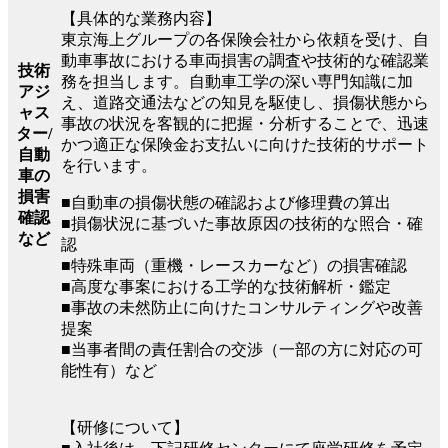
【具体的な業務内容】
東京海上グループの各保険会社から依頼を受け、自
動車事故における車両損害の調査や技術的な確認業
技術
務を担当します。自動車工学の深い専門知識に加
アジ
え、道路交通法などの知見を駆使し、損傷状態から
ャス
事故の状況を客観的に把握・分析することで、迅速
ター/
かつ適正な保険金お支払いに向けた技術的サポート
自動
を行います。
車の
損害
■自動車の損傷状態の確認および修理費の算出
確認
■損傷状況に基づいた事故原因の技術的な照合・確
など
認
■特殊車両（重機・レースカーなど）の損害確認
■高度な事案における工学的な技術解析・鑑定
■事故の未然防止に向けたコンサルティングや改善
提案
■当事者間の責任割合の交渉（一部の方に対応の可
能性有）など
【研修について】