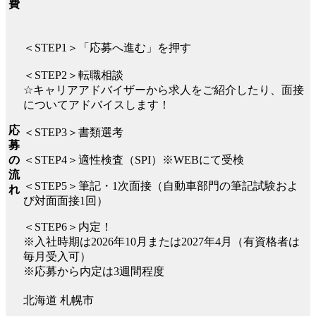
費
＜STEP1＞「応募へ進む」を押す
＜STEP2＞転職相談
☆キャリアアドバイザーから求人をご紹介したり、面接
についてアドバイスします！
応
＜STEP3＞書類選考
募
の
＜STEP4＞適性検査（SPI）※WEBにて受検
流
＜STEP5＞筆記・1次面接（自動車部門の筆記試験およ
れ
び対面面接1回）
＜STEP6＞内定！
※入社時期は2026年10月または2027年4月（有資格者は
毎月受入可）
※応募から内定は3週間程度
北海道 札幌市