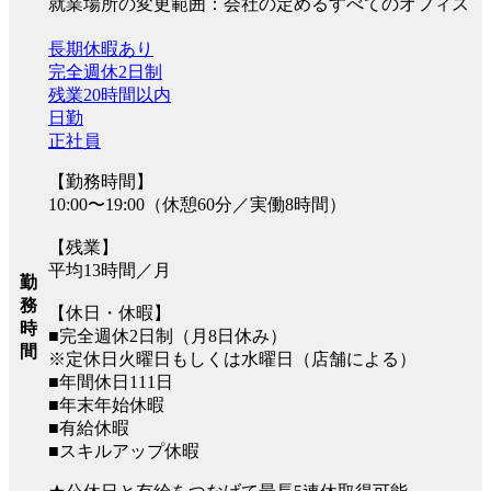
就業場所の変更範囲：会社の定めるすべてのオフィス
長期休暇あり
完全週休2日制
残業20時間以内
日勤
正社員
【勤務時間】
10:00〜19:00（休憩60分／実働8時間）
【残業】
平均13時間／月
勤
務
【休日・休暇】
時
■完全週休2日制（月8日休み）
間
※定休日火曜日もしくは水曜日（店舗による）
■年間休日111日
■年末年始休暇
■有給休暇
■スキルアップ休暇