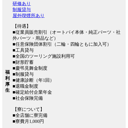
研修あり
制服貸与
屋外喫煙所あり
【待遇】
■従業員販売割引（オートバイ本体・純正パーツ・社
外パーツ・用品など）
■任意保険団体割引（二輪・四輪ともに加入可）
■工具貸与
■全国のツーリング施設利用可
■財形貯蓄
■慶弔見舞金制度
福
■制服貸与
利
■健康診断（年1回）
厚
■退職金制度
生
■確定給付企業年金
■社会保険完備
【寮について】
■全店舗に寮完備
■寮費月1,000円