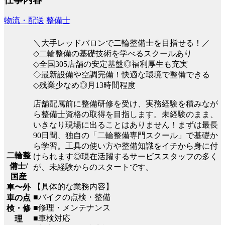
物流・配送
整備士
＼大手レッドバロンで二輪整備士を目指せる！／
◇二輪整備の基礎技術を学べるスクールあり
◇全国305店舗の安定基盤◎福利厚生も充実
◇最新設備や空調完備！快適な環境で整備できる
◇残業少なめ◎月13時間程度
店舗配属前に整備研修を受け、実務経験を積みなが
ら整備士資格の取得を目指します。未経験のまま、
いきなり現場に出ることはありません！まずは最長
90日間、独自の「二輪整備専門スクール」で基礎か
ら学習。工具の使い方や整備知識をイチから身に付
二輪整
けられます◎現在活躍するサービススタッフの多く
備士/
が、未経験からのスタートです。
国産
【具体的な業務内容】
車〜外
■バイクの点検・整備
車の点
■修理・メンテナンス
検・修
■車検対応
理