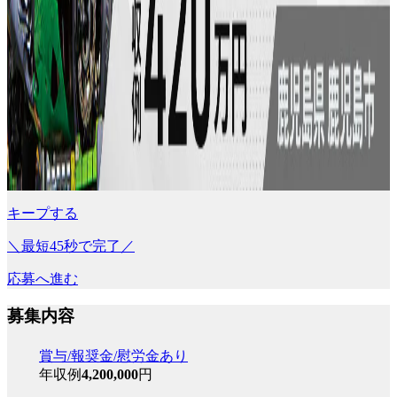
キープする
＼最短45秒で完了／
応募へ進む
募集内容
賞与/報奨金/慰労金あり
年収例
4,200,000
円