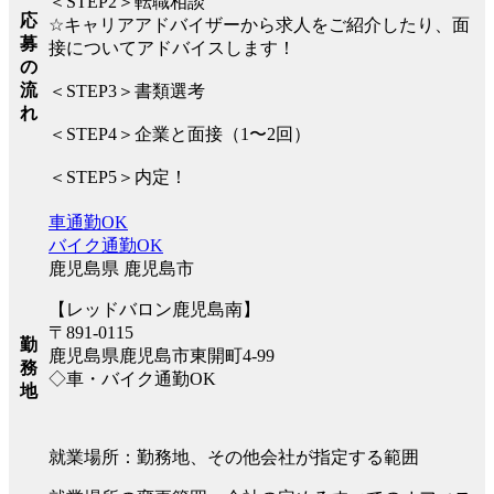
＜STEP2＞転職相談
応
☆キャリアアドバイザーから求人をご紹介したり、面
募
接についてアドバイスします！
の
流
＜STEP3＞書類選考
れ
＜STEP4＞企業と面接（1〜2回）
＜STEP5＞内定！
車通勤OK
バイク通勤OK
鹿児島県 鹿児島市
【レッドバロン鹿児島南】
〒891-0115
勤
鹿児島県鹿児島市東開町4-99
務
◇車・バイク通勤OK
地
就業場所：勤務地、その他会社が指定する範囲