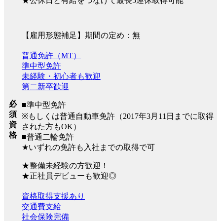
★公休日と有給をつなげて最長5連休取得可能
【雇用形態補足】期間の定め：無
普通免許（MT）
準中型免許
未経験・初心者も歓迎
第二新卒歓迎
必
■準中型免許
須
※もしくは普通自動車免許（2017年3月11日までに取得
資
された方もOK）
格
■普通二輪免許
★いずれの免許も入社までの取得で可
★整備未経験の方歓迎！
★正社員デビューも歓迎◎
資格取得支援あり
交通費支給
社会保険完備