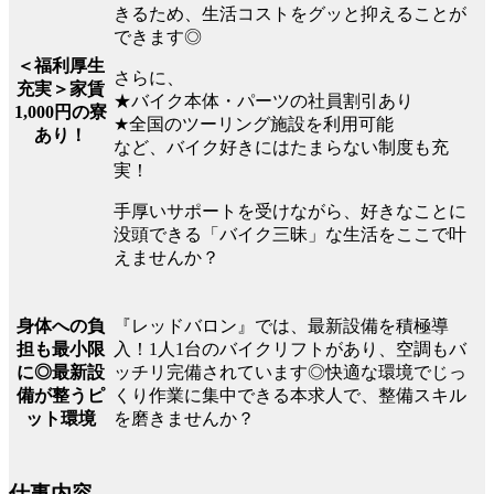
きるため、生活コストをグッと抑えることが
できます◎
＜福利厚生
さらに、
充実＞家賃
★バイク本体・パーツの社員割引あり
1,000円の寮
★全国のツーリング施設を利用可能
あり！
など、バイク好きにはたまらない制度も充
実！
手厚いサポートを受けながら、好きなことに
没頭できる「バイク三昧」な生活をここで叶
えませんか？
『レッドバロン』では、最新設備を積極導
身体への負
入！1人1台のバイクリフトがあり、空調もバ
担も最小限
ッチリ完備されています◎快適な環境でじっ
に◎最新設
くり作業に集中できる本求人で、整備スキル
備が整うピ
を磨きませんか？
ット環境
仕事内容