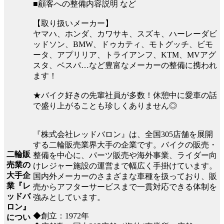
■顧客への整備内容説明 など
【取り扱いメーカー】
ヤマハ、ホンダ、カワサキ、スズキ、ハーレーダビ
ッドソン、BMW、ドゥカティ、モトグッチ、ビモ
ータ、アプリリア、トライアンフ、KTM、MVアグ
スタ、ベスパ…など豊富なメーカーの整備に携われ
ます！
★バイク好きの先輩社員が多数！休憩中に愛車の話
で盛り上がることも珍しくありません◎
『株式会社レッドバロン』は、全国305店舗を展開
する二輪販売業界大手の企業です。バイクの販売・
二輪販
整備を中心に、パーツ販売や海外事業、ライダー向
売業の
けレジャー施設の運営まで幅広く手掛けています。
大手企
国内外メーカーのさまざまな車種を扱っており、販
業『レ
売からアフターサービスまで一貫対応できる体制を
ッドバ
強みとしています。
ロン』
◆創立：1972年
につい