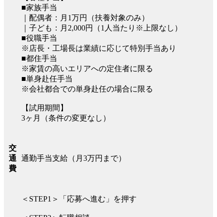
■家族手当
｜配偶者：月1万円（扶養対象のみ）
｜子ども：月2,000円（1人当たり※上限なし）
■役職手当
※店長・工場長は業績に応じて特別手当あり
■都住手当
※家賃の高いエリアへの定住者に限る
■単身赴任手当
※会社都合での単身赴任の場合に限る
【試用期間】
3ヶ月（条件の変更なし）
交
通勤手当支給（月3万円まで）
通
費
＜STEP1＞「応募へ進む」を押す