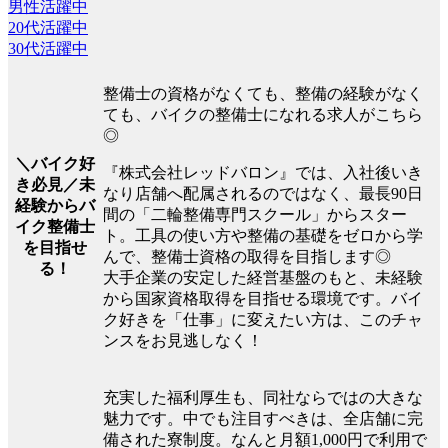
男性活躍中
20代活躍中
30代活躍中
整備士の資格がなくても、整備の経験がなく
ても、バイクの整備士になれる求人がこちら
◎
＼バイク好
『株式会社レッドバロン』では、入社後いき
き必見／未
なり店舗へ配属されるのではなく、最長90日
経験からバ
間の「二輪整備専門スクール」からスター
イク整備士
ト。工具の使い方や整備の基礎をゼロから学
を目指せ
んで、整備士資格の取得を目指します◎
る！
大手企業の安定した経営基盤のもと、未経験
から国家資格取得を目指せる環境です。バイ
ク好きを「仕事」に変えたい方は、このチャ
ンスをお見逃しなく！
充実した福利厚生も、同社ならではの大きな
魅力です。中でも注目すべきは、全店舗に完
備された寮制度。なんと月額1,000円で利用で