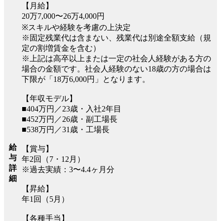
【月給】
20万7,000〜26万4,000円
※スキルや経験を考慮の上決定
※固定残業代は含まない、残業代は別途全額支給（規
定の割増賃金を含む）
※上記は高卒以上または一定の社会人経験がある方の
場合の金額です。社会人経験のない18歳の方の場合は
下限が「18万6,000円」となります。
【年収モデル】
■404万円／23歳・入社2年目
■452万円／26歳・副工場長
■538万円／31歳・工場長
給
【賞与】
与
年2回（7・12月）
詳
※過去実績：3〜4.4ヶ月分
細
【昇給】
年1回（5月）
【各種手当】