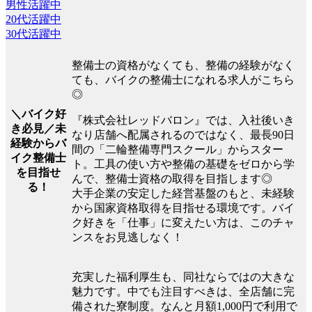
男性活躍中
20代活躍中
30代活躍中
整備士の資格がなくても、整備の経験がなく
ても、バイクの整備士になれる求人がこちら
◎
＼バイク好
『株式会社レッドバロン』では、入社後いき
き必見／未
なり店舗へ配属されるのではなく、最長90日
経験からバ
間の「二輪整備専門スクール」からスター
イク整備士
ト。工具の使い方や整備の基礎をゼロから学
を目指せ
んで、整備士資格の取得を目指します◎
る！
大手企業の安定した経営基盤のもと、未経験
から国家資格取得を目指せる環境です。バイ
ク好きを「仕事」に変えたい方は、このチャ
ンスをお見逃しなく！
充実した福利厚生も、同社ならではの大きな
魅力です。中でも注目すべきは、全店舗に完
備された寮制度。なんと月額1,000円で利用で