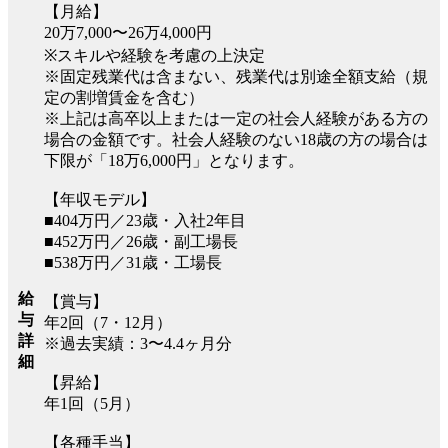
【月給】
20万7,000〜26万4,000円
※スキルや経験を考慮の上決定
※固定残業代は含まない、残業代は別途全額支給（規
定の割増賃金を含む）
※上記は高卒以上または一定の社会人経験がある方の
場合の金額です。社会人経験のない18歳の方の場合は
下限が「18万6,000円」となります。
【年収モデル】
■404万円／23歳・入社2年目
■452万円／26歳・副工場長
■538万円／31歳・工場長
給
【賞与】
与
年2回（7・12月）
詳
※過去実績：3〜4.4ヶ月分
細
【昇給】
年1回（5月）
【各種手当】