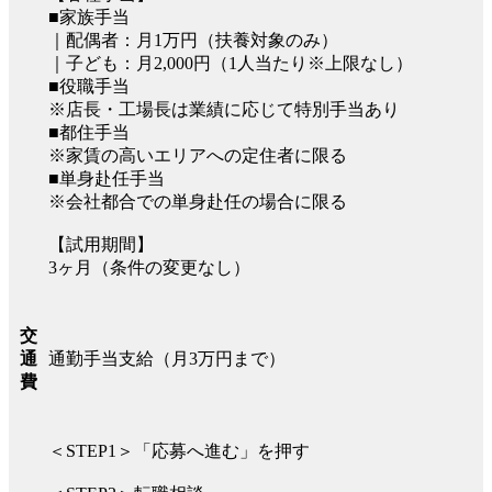
■家族手当
｜配偶者：月1万円（扶養対象のみ）
｜子ども：月2,000円（1人当たり※上限なし）
■役職手当
※店長・工場長は業績に応じて特別手当あり
■都住手当
※家賃の高いエリアへの定住者に限る
■単身赴任手当
※会社都合での単身赴任の場合に限る
【試用期間】
3ヶ月（条件の変更なし）
交
通勤手当支給（月3万円まで）
通
費
＜STEP1＞「応募へ進む」を押す