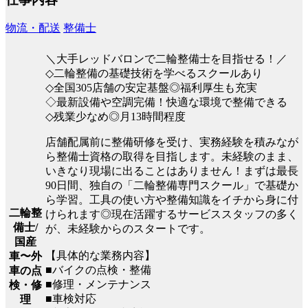
物流・配送
整備士
＼大手レッドバロンで二輪整備士を目指せる！／
◇二輪整備の基礎技術を学べるスクールあり
◇全国305店舗の安定基盤◎福利厚生も充実
◇最新設備や空調完備！快適な環境で整備できる
◇残業少なめ◎月13時間程度
店舗配属前に整備研修を受け、実務経験を積みなが
ら整備士資格の取得を目指します。未経験のまま、
いきなり現場に出ることはありません！まずは最長
90日間、独自の「二輪整備専門スクール」で基礎か
ら学習。工具の使い方や整備知識をイチから身に付
二輪整
けられます◎現在活躍するサービススタッフの多く
備士/
が、未経験からのスタートです。
国産
【具体的な業務内容】
車〜外
■バイクの点検・整備
車の点
■修理・メンテナンス
検・修
■車検対応
理