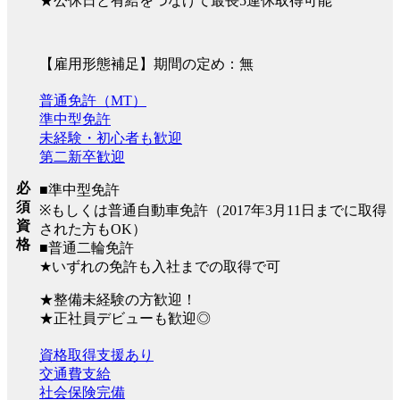
★公休日と有給をつなげて最長5連休取得可能
【雇用形態補足】期間の定め：無
普通免許（MT）
準中型免許
未経験・初心者も歓迎
第二新卒歓迎
必
■準中型免許
須
※もしくは普通自動車免許（2017年3月11日までに取得
資
された方もOK）
格
■普通二輪免許
★いずれの免許も入社までの取得で可
★整備未経験の方歓迎！
★正社員デビューも歓迎◎
資格取得支援あり
交通費支給
社会保険完備