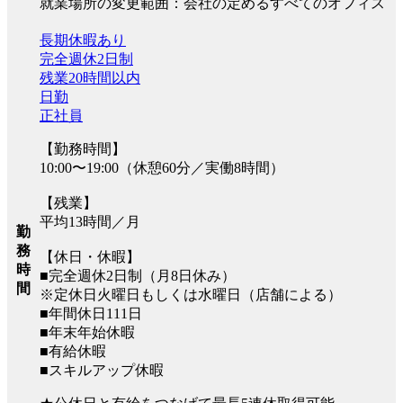
就業場所の変更範囲：会社の定めるすべてのオフィス
長期休暇あり
完全週休2日制
残業20時間以内
日勤
正社員
【勤務時間】
10:00〜19:00（休憩60分／実働8時間）
【残業】
平均13時間／月
勤
務
【休日・休暇】
時
■完全週休2日制（月8日休み）
間
※定休日火曜日もしくは水曜日（店舗による）
■年間休日111日
■年末年始休暇
■有給休暇
■スキルアップ休暇