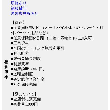
研修あり
制服貸与
屋外喫煙所あり
【待遇】
■従業員販売割引（オートバイ本体・純正パーツ・社
外パーツ・用品など）
■任意保険団体割引（二輪・四輪ともに加入可）
■工具貸与
■全国のツーリング施設利用可
■財形貯蓄
■慶弔見舞金制度
福
■制服貸与
利
■健康診断（年1回）
厚
■退職金制度
生
■確定給付企業年金
■社会保険完備
【寮について】
■全店舗に寮完備
■寮費月1,000円