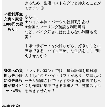
きるため、生活コストをグッと抑えることが
できます◎
＜福利厚生
さらに、
充実＞家賃
★バイク本体・パーツの社員割引あり
1,000円の寮
★全国のツーリング施設を利用可能
あり！
など、バイク好きにはたまらない制度も充
実！
手厚いサポートを受けながら、好きなことに
没頭できる「バイク三昧」な生活をここで叶
えませんか？
『レッドバロン』では、最新設備を積極導
身体への負
入！1人1台のバイクリフトがあり、空調もバ
担も最小限
ッチリ完備されています◎快適な環境でじっ
に◎最新設
くり作業に集中できる本求人で、整備スキル
備が整うピ
を磨きませんか？
ット環境
仕事内容