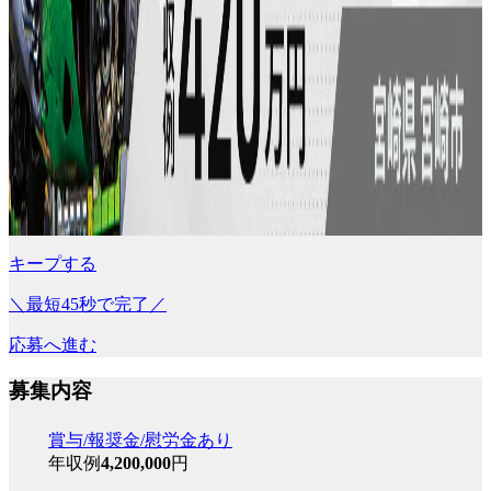
キープする
＼最短45秒で完了／
応募へ進む
募集内容
賞与/報奨金/慰労金あり
年収例
4,200,000
円