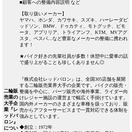
■顧客への整備内容説明 など
【取り扱いメーカー】
ヤマハ、ホンダ、カワサキ、スズキ、ハーレーダビ
ッドソン、BMW、ドゥカティ、モトグッチ、ビモ
ータ、アプリリア、トライアンフ、KTM、MVアグ
スタ、ベスパ…など豊富なメーカーの整備に携われ
ます！
★バイク好きの先輩社員が多数！休憩中に愛車の話
で盛り上がることも珍しくありません◎
『株式会社レッドバロン』は、全国305店舗を展開
する二輪販売業界大手の企業です。バイクの販売・
二輪販
整備を中心に、パーツ販売や海外事業、ライダー向
売業の
けレジャー施設の運営まで幅広く手掛けています。
大手企
国内外メーカーのさまざまな車種を扱っており、販
業『レ
売からアフターサービスまで一貫対応できる体制を
ッドバ
強みとしています。
ロン』
◆創立：1972年
につい