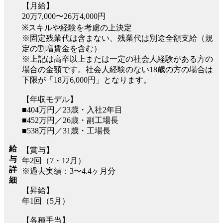
【月給】
20万7,000〜26万4,000円
※スキルや経験を考慮の上決定
※固定残業代は含まない、残業代は別途全額支給（規
定の割増賃金を含む）
※上記は高卒以上または一定の社会人経験がある方の
場合の金額です。社会人経験のない18歳の方の場合は
下限が「18万6,000円」となります。
【年収モデル】
■404万円／23歳・入社2年目
■452万円／26歳・副工場長
■538万円／31歳・工場長
給
【賞与】
与
年2回（7・12月）
詳
※過去実績：3〜4.4ヶ月分
細
【昇給】
年1回（5月）
【各種手当】