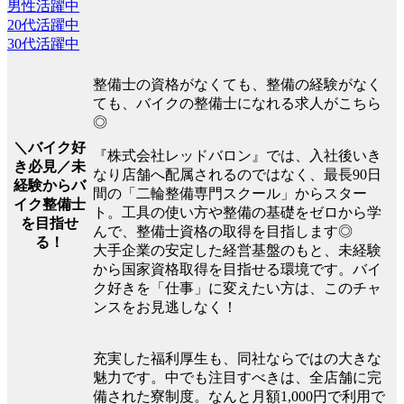
男性活躍中
20代活躍中
30代活躍中
整備士の資格がなくても、整備の経験がなく
ても、バイクの整備士になれる求人がこちら
◎
＼バイク好
『株式会社レッドバロン』では、入社後いき
き必見／未
なり店舗へ配属されるのではなく、最長90日
経験からバ
間の「二輪整備専門スクール」からスター
イク整備士
ト。工具の使い方や整備の基礎をゼロから学
を目指せ
んで、整備士資格の取得を目指します◎
る！
大手企業の安定した経営基盤のもと、未経験
から国家資格取得を目指せる環境です。バイ
ク好きを「仕事」に変えたい方は、このチャ
ンスをお見逃しなく！
充実した福利厚生も、同社ならではの大きな
魅力です。中でも注目すべきは、全店舗に完
備された寮制度。なんと月額1,000円で利用で