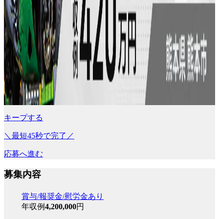
キープする
＼最短45秒で完了／
応募へ進む
募集内容
賞与/報奨金/慰労金あり
年収例
4,200,000
円