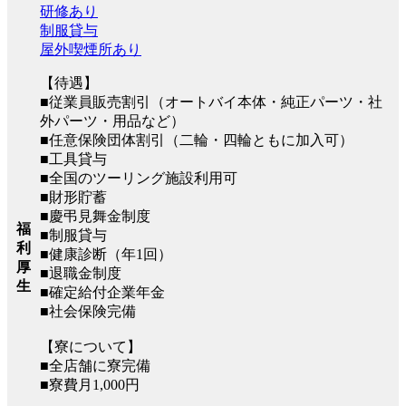
研修あり
制服貸与
屋外喫煙所あり
【待遇】
■従業員販売割引（オートバイ本体・純正パーツ・社
外パーツ・用品など）
■任意保険団体割引（二輪・四輪ともに加入可）
■工具貸与
■全国のツーリング施設利用可
■財形貯蓄
■慶弔見舞金制度
福
■制服貸与
利
■健康診断（年1回）
厚
■退職金制度
生
■確定給付企業年金
■社会保険完備
【寮について】
■全店舗に寮完備
■寮費月1,000円