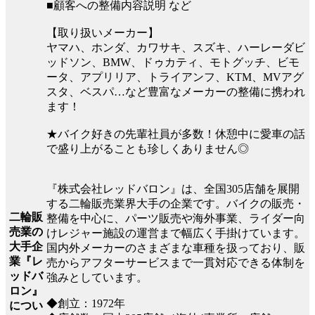
■顧客への整備内容説明 など
【取り扱いメーカー】
ヤマハ、ホンダ、カワサキ、スズキ、ハーレーダビ
ッドソン、BMW、ドゥカティ、モトグッチ、ビモ
ータ、アプリリア、トライアンフ、KTM、MVアグ
スタ、ベスパ…など豊富なメーカーの整備に携われ
ます！
★バイク好きの先輩社員が多数！休憩中に愛車の話
で盛り上がることも珍しくありません◎
『株式会社レッドバロン』は、全国305店舗を展開
する二輪販売業界大手の企業です。バイクの販売・
二輪販
整備を中心に、パーツ販売や海外事業、ライダー向
売業の
けレジャー施設の運営まで幅広く手掛けています。
大手企
国内外メーカーのさまざまな車種を扱っており、販
業『レ
売からアフターサービスまで一貫対応できる体制を
ッドバ
強みとしています。
ロン』
◆創立：1972年
につい