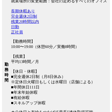
就業場所の変更範囲：会社の定めるすべてのオフィス
長期休暇あり
完全週休2日制
残業20時間以内
日勤
正社員
【勤務時間】
10:00〜19:00（休憩60分／実働8時間）
【残業】
平均13時間／月
勤
務
【休日・休暇】
時
■完全週休2日制（月8日休み）
間
※定休日火曜日もしくは水曜日（店舗による）
■年間休日111日
■年末年始休暇
■有給休暇
■スキルアップ休暇