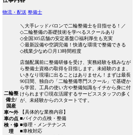
物流・配送
整備士
＼大手レッドバロンで二輪整備士を目指せる！／
◇二輪整備の基礎技術を学べるスクールあり
◇全国305店舗の安定基盤◎福利厚生も充実
◇最新設備や空調完備！快適な環境で整備できる
◇残業少なめ◎月13時間程度
店舗配属前に整備研修を受け、実務経験を積みなが
ら整備士資格の取得を目指します。未経験のまま、
いきなり現場に出ることはありません！まずは最長
90日間、独自の「二輪整備専門スクール」で基礎か
ら学習。工具の使い方や整備知識をイチから身に付
二輪整
けられます◎現在活躍するサービススタッフの多く
備士/
が、未経験からのスタートです。
国産
【具体的な業務内容】
車〜外
■バイクの点検・整備
車の点
■修理・メンテナンス
検・修
■車検対応
理