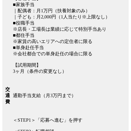
■家族手当
｜配偶者：月1万円（扶養対象のみ）
｜子ども：月2,000円（1人当たり※上限なし）
■役職手当
※店長・工場長は業績に応じて特別手当あり
■都住手当
※家賃の高いエリアへの定住者に限る
■単身赴任手当
※会社都合での単身赴任の場合に限る
【試用期間】
3ヶ月（条件の変更なし）
交
通勤手当支給（月3万円まで）
通
費
＜STEP1＞「応募へ進む」を押す