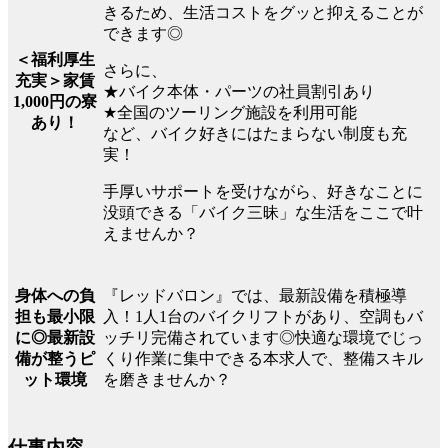
きるため、生活コストをグッと抑えることが
できます◎
＜福利厚生
さらに、
充実＞家賃
★バイク本体・パーツの社員割引あり
1,000円の寮
★全国のツーリング施設を利用可能
あり！
など、バイク好きにはたまらない制度も充
実！
手厚いサポートを受けながら、好きなことに
没頭できる「バイク三昧」な生活をここで叶
えませんか？
『レッドバロン』では、最新設備を積極導
身体への負
入！1人1台のバイクリフトがあり、空調もバ
担も最小限
ッチリ完備されています◎快適な環境でじっ
に◎最新設
くり作業に集中できる本求人で、整備スキル
備が整うピ
を磨きませんか？
ット環境
仕事内容