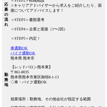
＜STEP2＞転職相談
応
☆キャリアアドバイザーから求人をご紹介したり、面
募
接についてアドバイスします！
の
流
＜STEP3＞書類選考
れ
＜STEP4＞企業と面接（1〜2回）
＜STEP5＞内定！
車通勤OK
バイク通勤OK
熊本県 熊本市
【レッドバロン熊本東】
〒861-8035
勤
熊本県熊本市東区御領8-1-13
務
◇車・バイク通勤OK
地
就業場所：勤務地、その他会社が指定する範囲