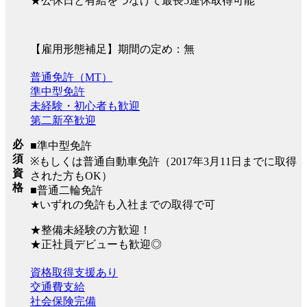
★公休日と有給をつなげて最長5連休取得可能
【雇用形態補足】期間の定め：無
普通免許（MT）
準中型免許
未経験・初心者も歓迎
第二新卒歓迎
必
■準中型免許
須
※もしくは普通自動車免許（2017年3月11日までに取得
資
された方もOK）
格
■普通二輪免許
★いずれの免許も入社までの取得で可
★整備未経験の方歓迎！
★正社員デビューも歓迎◎
資格取得支援あり
交通費支給
社会保険完備