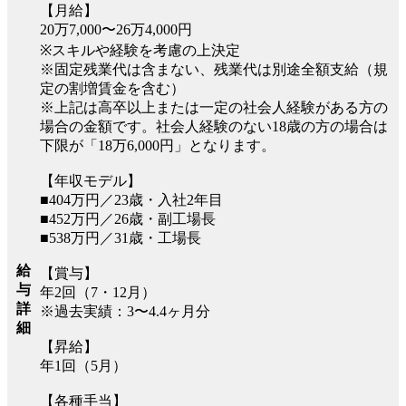
【月給】
20万7,000〜26万4,000円
※スキルや経験を考慮の上決定
※固定残業代は含まない、残業代は別途全額支給（規
定の割増賃金を含む）
※上記は高卒以上または一定の社会人経験がある方の
場合の金額です。社会人経験のない18歳の方の場合は
下限が「18万6,000円」となります。
【年収モデル】
■404万円／23歳・入社2年目
■452万円／26歳・副工場長
■538万円／31歳・工場長
給
【賞与】
与
年2回（7・12月）
詳
※過去実績：3〜4.4ヶ月分
細
【昇給】
年1回（5月）
【各種手当】