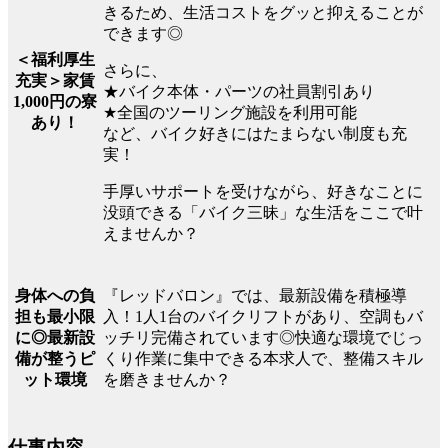
きるため、生活コストをグッと抑えることが
できます◎
＜福利厚生
さらに、
充実＞家賃
★バイク本体・パーツの社員割引あり
1,000円の寮
★全国のツーリング施設を利用可能
あり！
など、バイク好きにはたまらない制度も充
実！
手厚いサポートを受けながら、好きなことに
没頭できる「バイク三昧」な生活をここで叶
えませんか？
『レッドバロン』では、最新設備を積極導
身体への負
入！1人1台のバイクリフトがあり、空調もバ
担も最小限
ッチリ完備されています◎快適な環境でじっ
に◎最新設
くり作業に集中できる本求人で、整備スキル
備が整うピ
を磨きませんか？
ット環境
仕事内容