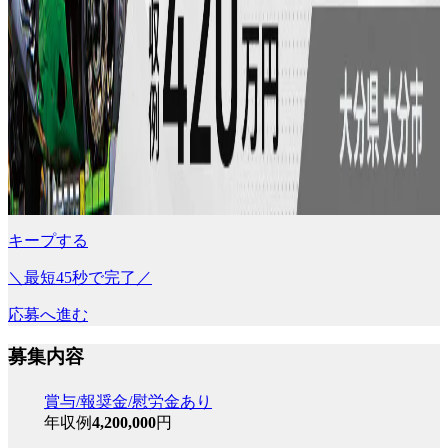
キープする
＼最短45秒で完了／
応募へ進む
募集内容
賞与/報奨金/慰労金あり
年収例
4,200,000
円