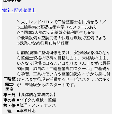
物流・配送
整備士
＼大手レッドバロンで二輪整備士を目指せる！／
◇二輪整備の基礎技術を学べるスクールあり
◇全国305店舗の安定基盤◎福利厚生も充実
◇最新設備や空調完備！快適な環境で整備できる
◇残業少なめ◎月13時間程度
店舗配属前に整備研修を受け、実務経験を積みなが
ら整備士資格の取得を目指します。未経験のまま、
いきなり現場に出ることはありません！まずは最長
90日間、独自の「二輪整備専門スクール」で基礎か
ら学習。工具の使い方や整備知識をイチから身に付
二輪整
けられます◎現在活躍するサービススタッフの多く
備士/
が、未経験からのスタートです。
国産
【具体的な業務内容】
車〜外
■バイクの点検・整備
車の点
■修理・メンテナンス
検・修
■車検対応
理