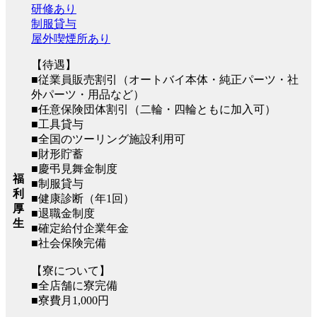
研修あり
制服貸与
屋外喫煙所あり
【待遇】
■従業員販売割引（オートバイ本体・純正パーツ・社
外パーツ・用品など）
■任意保険団体割引（二輪・四輪ともに加入可）
■工具貸与
■全国のツーリング施設利用可
■財形貯蓄
■慶弔見舞金制度
福
■制服貸与
利
■健康診断（年1回）
厚
■退職金制度
生
■確定給付企業年金
■社会保険完備
【寮について】
■全店舗に寮完備
■寮費月1,000円