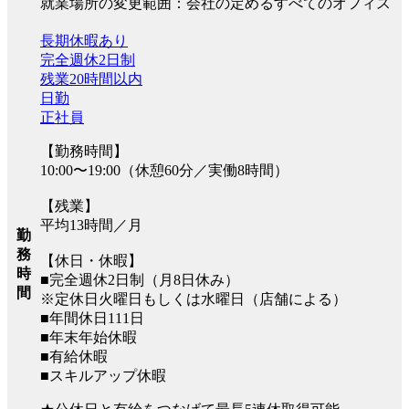
就業場所の変更範囲：会社の定めるすべてのオフィス
長期休暇あり
完全週休2日制
残業20時間以内
日勤
正社員
【勤務時間】
10:00〜19:00（休憩60分／実働8時間）
【残業】
平均13時間／月
勤
務
【休日・休暇】
時
■完全週休2日制（月8日休み）
間
※定休日火曜日もしくは水曜日（店舗による）
■年間休日111日
■年末年始休暇
■有給休暇
■スキルアップ休暇