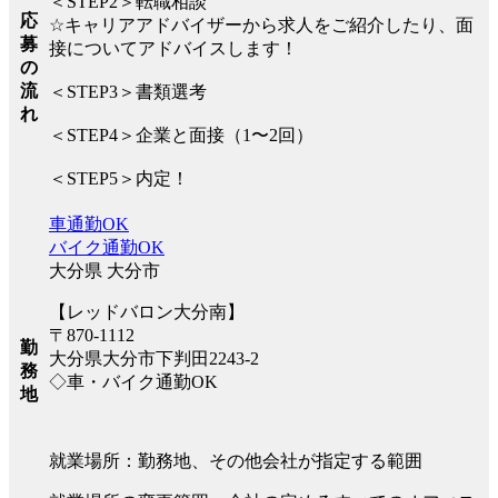
＜STEP2＞転職相談
応
☆キャリアアドバイザーから求人をご紹介したり、面
募
接についてアドバイスします！
の
流
＜STEP3＞書類選考
れ
＜STEP4＞企業と面接（1〜2回）
＜STEP5＞内定！
車通勤OK
バイク通勤OK
大分県 大分市
【レッドバロン大分南】
〒870-1112
勤
大分県大分市下判田2243-2
務
◇車・バイク通勤OK
地
就業場所：勤務地、その他会社が指定する範囲