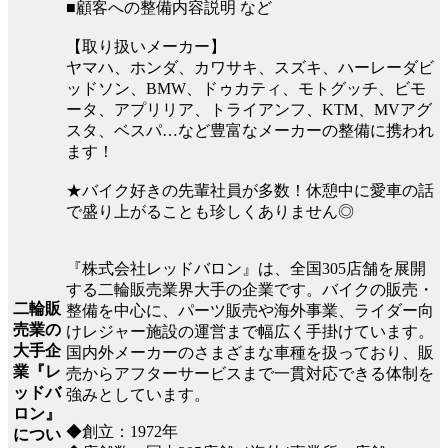
■顧客への整備内容説明 など
【取り扱いメーカー】
ヤマハ、ホンダ、カワサキ、スズキ、ハーレーダビ
ッドソン、BMW、ドゥカティ、モトグッチ、ビモ
ータ、アプリリア、トライアンフ、KTM、MVアグ
スタ、ベスパ…など豊富なメーカーの整備に携われ
ます！
★バイク好きの先輩社員が多数！休憩中に愛車の話
で盛り上がることも珍しくありません◎
『株式会社レッドバロン』は、全国305店舗を展開
する二輪販売業界大手の企業です。バイクの販売・
二輪販
整備を中心に、パーツ販売や海外事業、ライダー向
売業の
けレジャー施設の運営まで幅広く手掛けています。
大手企
国内外メーカーのさまざまな車種を扱っており、販
業『レ
売からアフターサービスまで一貫対応できる体制を
ッドバ
強みとしています。
ロン』
◆創立：1972年
につい