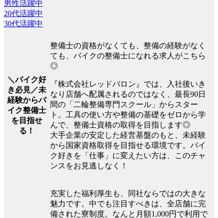
男性活躍中
20代活躍中
30代活躍中
整備士の資格がなくても、整備の経験がなく
ても、バイクの整備士になれる求人がこちら
◎
＼バイク好
『株式会社レッドバロン』では、入社後いき
き必見／未
なり店舗へ配属されるのではなく、最長90日
経験からバ
間の「二輪整備専門スクール」からスター
イク整備士
ト。工具の使い方や整備の基礎をゼロから学
を目指せ
んで、整備士資格の取得を目指します◎
る！
大手企業の安定した経営基盤のもと、未経験
から国家資格取得を目指せる環境です。バイ
ク好きを「仕事」に変えたい方は、このチャ
ンスをお見逃しなく！
充実した福利厚生も、同社ならではの大きな
魅力です。中でも注目すべきは、全店舗に完
備された寮制度。なんと月額1,000円で利用で