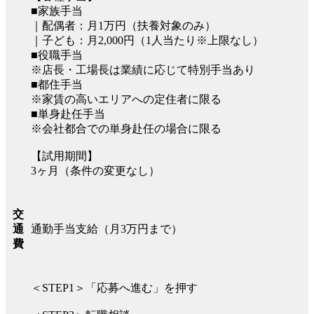
■家族手当
｜配偶者：月1万円（扶養対象のみ）
｜子ども：月2,000円（1人当たり※上限なし）
■役職手当
※店長・工場長は業績に応じて特別手当あり
■都住手当
※家賃の高いエリアへの定住者に限る
■単身赴任手当
※会社都合での単身赴任の場合に限る
【試用期間】
3ヶ月（条件の変更なし）
交
通勤手当支給（月3万円まで）
通
費
＜STEP1＞「応募へ進む」を押す