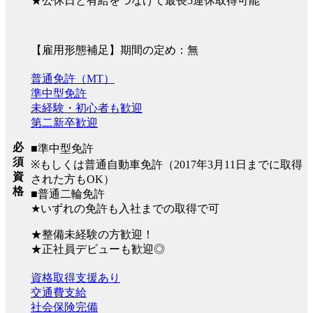
★公休日と有給をつなげて最長5連休取得可能
【雇用形態補足】期間の定め：無
普通免許（MT）
準中型免許
未経験・初心者も歓迎
第二新卒歓迎
必
■準中型免許
須
※もしくは普通自動車免許（2017年3月11日までに取得
資
された方もOK）
格
■普通二輪免許
★いずれの免許も入社までの取得で可
★整備未経験の方歓迎！
★正社員デビューも歓迎◎
資格取得支援あり
交通費支給
社会保険完備