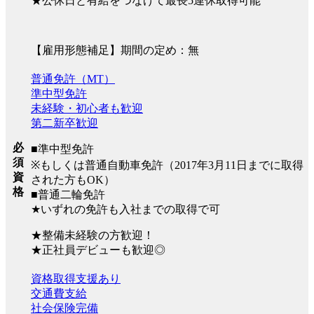
★公休日と有給をつなげて最長5連休取得可能
【雇用形態補足】期間の定め：無
普通免許（MT）
準中型免許
未経験・初心者も歓迎
第二新卒歓迎
必
■準中型免許
須
※もしくは普通自動車免許（2017年3月11日までに取得
資
された方もOK）
格
■普通二輪免許
★いずれの免許も入社までの取得で可
★整備未経験の方歓迎！
★正社員デビューも歓迎◎
資格取得支援あり
交通費支給
社会保険完備