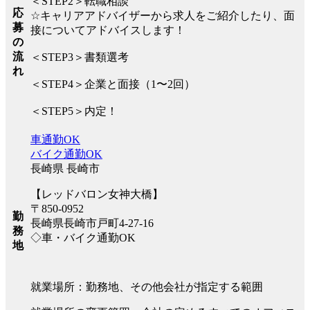
＜STEP2＞転職相談
応
☆キャリアアドバイザーから求人をご紹介したり、面
募
接についてアドバイスします！
の
流
＜STEP3＞書類選考
れ
＜STEP4＞企業と面接（1〜2回）
＜STEP5＞内定！
車通勤OK
バイク通勤OK
長崎県 長崎市
【レッドバロン女神大橋】
〒850-0952
勤
長崎県長崎市戸町4-27-16
務
◇車・バイク通勤OK
地
就業場所：勤務地、その他会社が指定する範囲