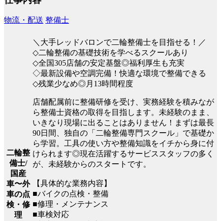
物流・配送
整備士
＼大手レッドバロンで二輪整備士を目指せる！／
◇二輪整備の基礎技術を学べるスクールあり
◇全国305店舗の安定基盤◎福利厚生も充実
◇最新設備や空調完備！快適な環境で整備できる
◇残業少なめ◎月13時間程度
店舗配属前に整備研修を受け、実務経験を積みなが
ら整備士資格の取得を目指します。未経験のまま、
いきなり現場に出ることはありません！まずは最長
90日間、独自の「二輪整備専門スクール」で基礎か
ら学習。工具の使い方や整備知識をイチから身に付
二輪整
けられます◎現在活躍するサービススタッフの多く
備士/
が、未経験からのスタートです。
国産
【具体的な業務内容】
車〜外
■バイクの点検・整備
車の点
■修理・メンテナンス
検・修
■車検対応
理