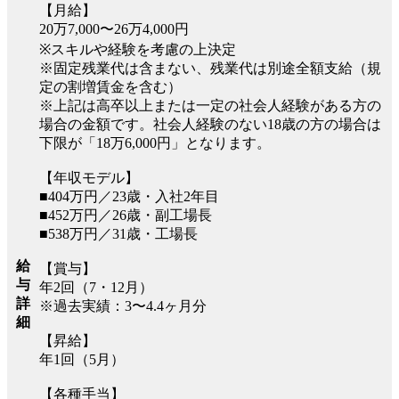
【月給】
20万7,000〜26万4,000円
※スキルや経験を考慮の上決定
※固定残業代は含まない、残業代は別途全額支給（規
定の割増賃金を含む）
※上記は高卒以上または一定の社会人経験がある方の
場合の金額です。社会人経験のない18歳の方の場合は
下限が「18万6,000円」となります。
【年収モデル】
■404万円／23歳・入社2年目
■452万円／26歳・副工場長
■538万円／31歳・工場長
給
【賞与】
与
年2回（7・12月）
詳
※過去実績：3〜4.4ヶ月分
細
【昇給】
年1回（5月）
【各種手当】