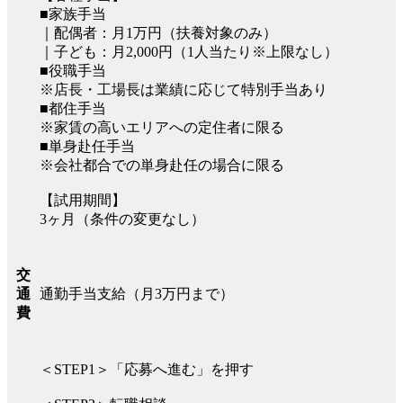
■家族手当
｜配偶者：月1万円（扶養対象のみ）
｜子ども：月2,000円（1人当たり※上限なし）
■役職手当
※店長・工場長は業績に応じて特別手当あり
■都住手当
※家賃の高いエリアへの定住者に限る
■単身赴任手当
※会社都合での単身赴任の場合に限る
【試用期間】
3ヶ月（条件の変更なし）
交
通勤手当支給（月3万円まで）
通
費
＜STEP1＞「応募へ進む」を押す