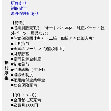
研修あり
制服貸与
屋外喫煙所あり
【待遇】
■従業員販売割引（オートバイ本体・純正パーツ・社
外パーツ・用品など）
■任意保険団体割引（二輪・四輪ともに加入可）
■工具貸与
■全国のツーリング施設利用可
■財形貯蓄
■慶弔見舞金制度
福
■制服貸与
利
■健康診断（年1回）
厚
■退職金制度
生
■確定給付企業年金
■社会保険完備
【寮について】
■全店舗に寮完備
■寮費月1,000円