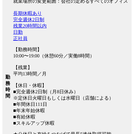
就業場所の変更範囲：会社の定めるすべてのオフィス
長期休暇あり
完全週休2日制
残業20時間以内
日勤
正社員
【勤務時間】
10:00〜19:00（休憩60分／実働8時間）
【残業】
平均13時間／月
勤
務
【休日・休暇】
時
■完全週休2日制（月8日休み）
間
※定休日火曜日もしくは水曜日（店舗による）
■年間休日111日
■年末年始休暇
■有給休暇
■スキルアップ休暇