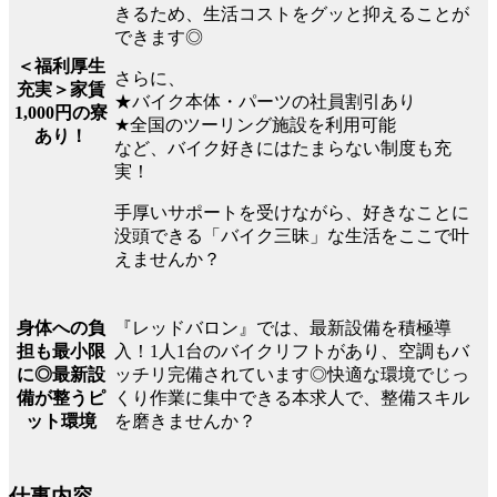
きるため、生活コストをグッと抑えることが
できます◎
＜福利厚生
さらに、
充実＞家賃
★バイク本体・パーツの社員割引あり
1,000円の寮
★全国のツーリング施設を利用可能
あり！
など、バイク好きにはたまらない制度も充
実！
手厚いサポートを受けながら、好きなことに
没頭できる「バイク三昧」な生活をここで叶
えませんか？
『レッドバロン』では、最新設備を積極導
身体への負
入！1人1台のバイクリフトがあり、空調もバ
担も最小限
ッチリ完備されています◎快適な環境でじっ
に◎最新設
くり作業に集中できる本求人で、整備スキル
備が整うピ
を磨きませんか？
ット環境
仕事内容