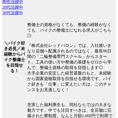
男性活躍中
20代活躍中
30代活躍中
整備士の資格がなくても、整備の経験がなく
ても、バイクの整備士になれる求人がこちら
◎
＼バイク好
『株式会社レッドバロン』では、入社後いき
き必見／未
なり店舗へ配属されるのではなく、最長90日
経験からバ
間の「二輪整備専門スクール」からスター
イク整備士
ト。工具の使い方や整備の基礎をゼロから学
を目指せ
んで、整備士資格の取得を目指します◎
る！
大手企業の安定した経営基盤のもと、未経験
から国家資格取得を目指せる環境です。バイ
ク好きを「仕事」に変えたい方は、このチャ
ンスをお見逃しなく！
充実した福利厚生も、同社ならではの大きな
魅力です。中でも注目すべきは、全店舗に完
備された寮制度。なんと月額1,000円で利用で