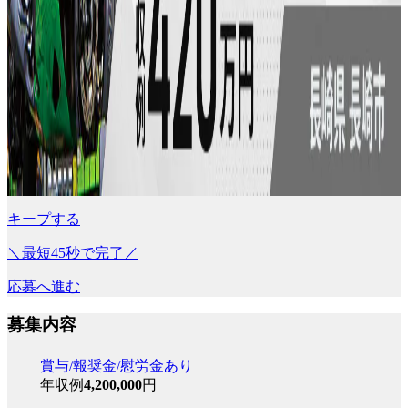
キープする
＼最短45秒で完了／
応募へ進む
募集内容
賞与/報奨金/慰労金あり
年収例
4,200,000
円