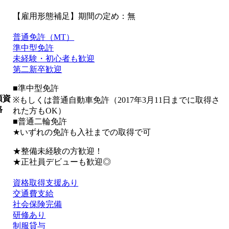
【雇用形態補足】期間の定め：無
普通免許（MT）
準中型免許
未経験・初心者も歓迎
第二新卒歓迎
■準中型免許
須資
※もしくは普通自動車免許（2017年3月11日までに取得さ
格
れた方もOK）
■普通二輪免許
★いずれの免許も入社までの取得で可
★整備未経験の方歓迎！
★正社員デビューも歓迎◎
資格取得支援あり
交通費支給
社会保険完備
研修あり
制服貸与