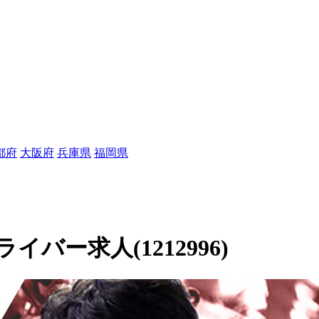
都府
大阪府
兵庫県
福岡県
バー求人(1212996)