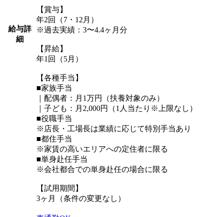
【賞与】
年2回（7・12月）
給与詳
※過去実績：3〜4.4ヶ月分
細
【昇給】
年1回（5月）
【各種手当】
■家族手当
｜配偶者：月1万円（扶養対象のみ）
｜子ども：月2,000円（1人当たり※上限なし）
■役職手当
※店長・工場長は業績に応じて特別手当あり
■都住手当
※家賃の高いエリアへの定住者に限る
■単身赴任手当
※会社都合での単身赴任の場合に限る
【試用期間】
3ヶ月（条件の変更なし）