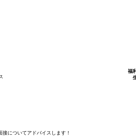
福
ス
面接についてアドバイスします！