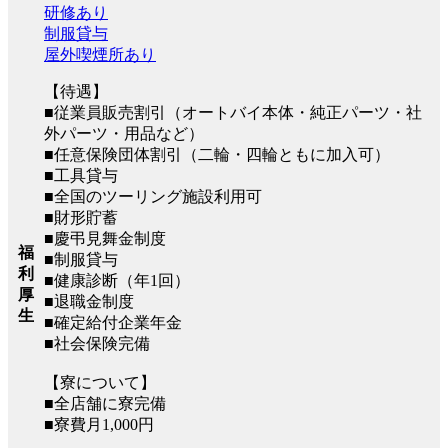
研修あり
制服貸与
屋外喫煙所あり
【待遇】
■従業員販売割引（オートバイ本体・純正パーツ・社
外パーツ・用品など）
■任意保険団体割引（二輪・四輪ともに加入可）
■工具貸与
■全国のツーリング施設利用可
■財形貯蓄
■慶弔見舞金制度
福
■制服貸与
利
■健康診断（年1回）
厚
■退職金制度
生
■確定給付企業年金
■社会保険完備
【寮について】
■全店舗に寮完備
■寮費月1,000円