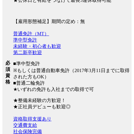
★公休日と有給をつなげて最長5連休取得可能
【雇用形態補足】期間の定め：無
普通免許（MT）
準中型免許
未経験・初心者も歓迎
第二新卒歓迎
必
■準中型免許
須
※もしくは普通自動車免許（2017年3月11日までに取得
資
された方もOK）
格
■普通二輪免許
★いずれの免許も入社までの取得で可
★整備未経験の方歓迎！
★正社員デビューも歓迎◎
資格取得支援あり
交通費支給
社会保険完備