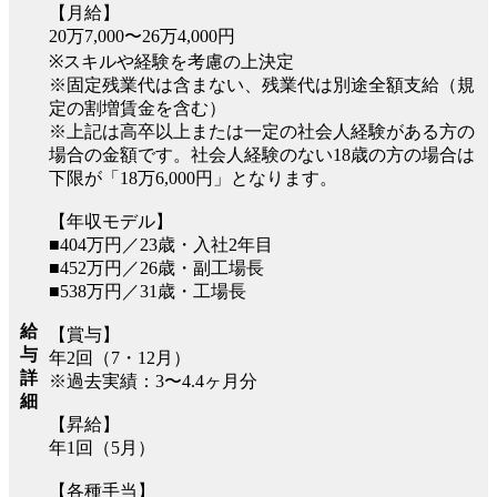
【月給】
20万7,000〜26万4,000円
※スキルや経験を考慮の上決定
※固定残業代は含まない、残業代は別途全額支給（規
定の割増賃金を含む）
※上記は高卒以上または一定の社会人経験がある方の
場合の金額です。社会人経験のない18歳の方の場合は
下限が「18万6,000円」となります。
【年収モデル】
■404万円／23歳・入社2年目
■452万円／26歳・副工場長
■538万円／31歳・工場長
給
【賞与】
与
年2回（7・12月）
詳
※過去実績：3〜4.4ヶ月分
細
【昇給】
年1回（5月）
【各種手当】