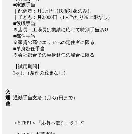
■家族手当
｜配偶者：月1万円（扶養対象のみ）
｜子ども：月2,000円（1人当たり※上限なし）
■役職手当
※店長・工場長は業績に応じて特別手当あり
■都住手当
※家賃の高いエリアへの定住者に限る
■単身赴任手当
※会社都合での単身赴任の場合に限る
【試用期間】
3ヶ月（条件の変更なし）
交
通勤手当支給（月3万円まで）
通
費
＜STEP1＞「応募へ進む」を押す