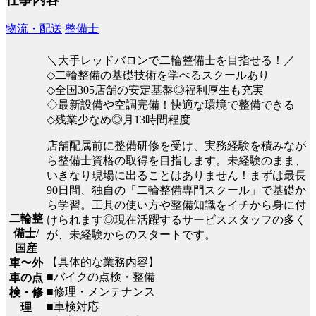
物流・配送
整備士
＼大手レッドバロンで二輪整備士を目指せる！／
◇二輪整備の基礎技術を学べるスクールあり
◇全国305店舗の安定基盤◎福利厚生も充実
◇最新設備や空調完備！快適な環境で整備できる
◇残業少なめ◎月13時間程度
店舗配属前に整備研修を受け、実務経験を積みなが
ら整備士資格の取得を目指します。未経験のまま、
いきなり現場に出ることはありません！まずは最長
90日間、独自の「二輪整備専門スクール」で基礎か
ら学習。工具の使い方や整備知識をイチから身に付
二輪整
けられます◎現在活躍するサービススタッフの多く
備士/
が、未経験からのスタートです。
国産
【具体的な業務内容】
車〜外
■バイクの点検・整備
車の点
■修理・メンテナンス
検・修
■車検対応
理