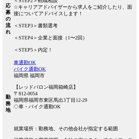
＜STEP2＞転職相談
応
☆キャリアアドバイザーから求人をご紹介したり、面
募
接についてアドバイスします！
の
流
＜STEP3＞書類選考
れ
＜STEP4＞企業と面接（1〜2回）
＜STEP5＞内定！
車通勤OK
バイク通勤OK
福岡県 福岡市
【レッドバロン福岡箱崎店】
〒812-0054
勤
福岡県福岡市東区馬出3丁目12-29
務
◇車・バイク通勤OK
地
就業場所：勤務地、その他会社が指定する範囲