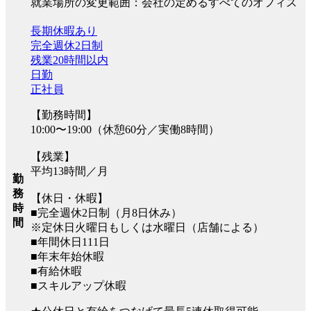
就業場所の変更範囲：会社の定めるすべてのオフィス
長期休暇あり
完全週休2日制
残業20時間以内
日勤
正社員
【勤務時間】
10:00〜19:00（休憩60分／実働8時間）
【残業】
平均13時間／月
勤
務
【休日・休暇】
時
■完全週休2日制（月8日休み）
間
※定休日火曜日もしくは水曜日（店舗による）
■年間休日111日
■年末年始休暇
■有給休暇
■スキルアップ休暇