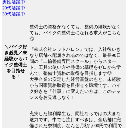
男性活躍中
20代活躍中
30代活躍中
整備士の資格がなくても、整備の経験がなく
ても、バイクの整備士になれる求人がこちら
◎
＼バイク好
『株式会社レッドバロン』では、入社後いき
き必見／未
なり店舗へ配属されるのではなく、最長90日
経験からバ
間の「二輪整備専門スクール」からスター
イク整備士
ト。工具の使い方や整備の基礎をゼロから学
を目指せ
んで、整備士資格の取得を目指します◎
る！
大手企業の安定した経営基盤のもと、未経験
から国家資格取得を目指せる環境です。バイ
ク好きを「仕事」に変えたい方は、このチャ
ンスをお見逃しなく！
充実した福利厚生も、同社ならではの大きな
魅力です。中でも注目すべきは、全店舗に完
備された寮制度。なんと月額1,000円で利用で