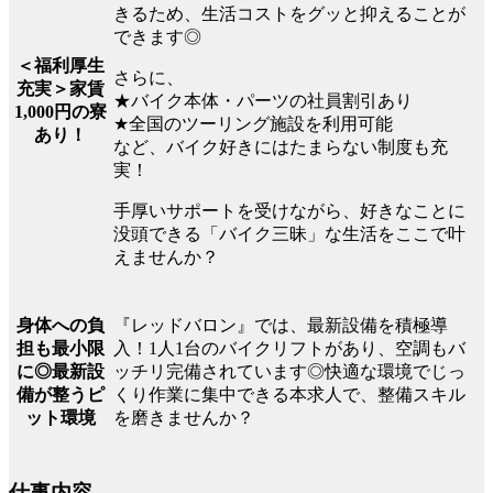
きるため、生活コストをグッと抑えることが
できます◎
＜福利厚生
さらに、
充実＞家賃
★バイク本体・パーツの社員割引あり
1,000円の寮
★全国のツーリング施設を利用可能
あり！
など、バイク好きにはたまらない制度も充
実！
手厚いサポートを受けながら、好きなことに
没頭できる「バイク三昧」な生活をここで叶
えませんか？
『レッドバロン』では、最新設備を積極導
身体への負
入！1人1台のバイクリフトがあり、空調もバ
担も最小限
ッチリ完備されています◎快適な環境でじっ
に◎最新設
くり作業に集中できる本求人で、整備スキル
備が整うピ
を磨きませんか？
ット環境
仕事内容