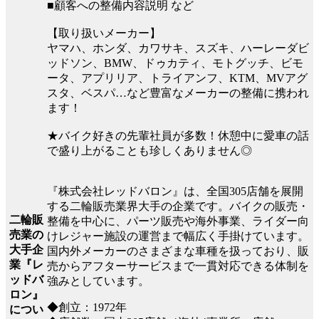
■顧客への整備内容説明 など
【取り扱いメーカー】
ヤマハ、ホンダ、カワサキ、スズキ、ハーレーダビ
ッドソン、BMW、ドゥカティ、モトグッチ、ビモ
ータ、アプリリア、トライアンフ、KTM、MVアグ
スタ、ベスパ…など豊富なメーカーの整備に携われ
ます！
★バイク好きの先輩社員が多数！休憩中に愛車の話
で盛り上がることも珍しくありません◎
『株式会社レッドバロン』は、全国305店舗を展開
する二輪販売業界大手の企業です。バイクの販売・
二輪販
整備を中心に、パーツ販売や海外事業、ライダー向
売業の
けレジャー施設の運営まで幅広く手掛けています。
大手企
国内外メーカーのさまざまな車種を扱っており、販
業『レ
売からアフターサービスまで一貫対応できる体制を
ッドバ
強みとしています。
ロン』
◆創立：1972年
につい