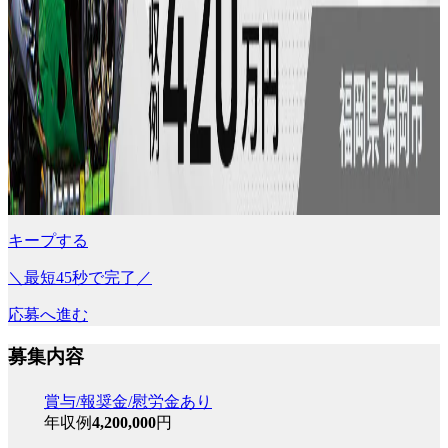
キープする
＼最短45秒で完了／
応募へ進む
募集内容
賞与/報奨金/慰労金あり
年収例
4,200,000
円