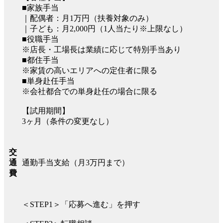
■家族手当
｜配偶者：月1万円（扶養対象のみ）
｜子ども：月2,000円（1人当たり※上限なし）
■役職手当
※店長・工場長は業績に応じて特別手当あり
■都住手当
※家賃の高いエリアへの定住者に限る
■単身赴任手当
※会社都合での単身赴任の場合に限る
【試用期間】
3ヶ月（条件の変更なし）
交
通勤手当支給（月3万円まで）
通
費
＜STEP1＞「応募へ進む」を押す