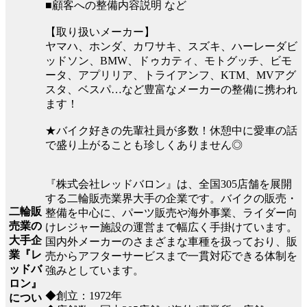
■顧客への整備内容説明 など
【取り扱いメーカー】
ヤマハ、ホンダ、カワサキ、スズキ、ハーレーダビ
ッドソン、BMW、ドゥカティ、モトグッチ、ビモ
ータ、アプリリア、トライアンフ、KTM、MVアグ
スタ、ベスパ…など豊富なメーカーの整備に携われ
ます！
★バイク好きの先輩社員が多数！休憩中に愛車の話
で盛り上がることも珍しくありません◎
『株式会社レッドバロン』は、全国305店舗を展開
する二輪販売業界大手の企業です。バイクの販売・
二輪販
整備を中心に、パーツ販売や海外事業、ライダー向
売業の
けレジャー施設の運営まで幅広く手掛けています。
大手企
国内外メーカーのさまざまな車種を扱っており、販
業『レ
売からアフターサービスまで一貫対応できる体制を
ッドバ
強みとしています。
ロン』
◆創立：1972年
につい