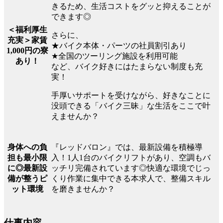
きるため、生活コストをグッと抑えることが
できます◎
＜福利厚生
さらに、
充実＞家賃
★バイク本体・パーツの社員割引あり
1,000円の寮
★全国のツーリング施設を利用可能
あり！
など、バイク好きにはたまらない制度も充
実！
手厚いサポートを受けながら、好きなことに
没頭できる「バイク三昧」な生活をここで叶
えませんか？
『レッドバロン』では、最新設備を積極導
身体への負
入！1人1台のバイクリフトがあり、空調もバ
担も最小限
ッチリ完備されています◎快適な環境でじっ
に◎最新設
くり作業に集中できる本求人で、整備スキル
備が整うピ
を磨きませんか？
ット環境
仕事内容