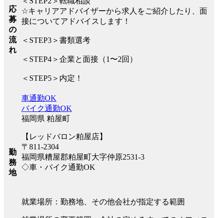
＜STEP2＞転職相談
応
☆キャリアアドバイザーから求人をご紹介したり、面
募
接についてアドバイスします！
の
流
＜STEP3＞書類選考
れ
＜STEP4＞企業と面接（1〜2回）
＜STEP5＞内定！
車通勤OK
バイク通勤OK
福岡県 粕屋町
【レッドバロン粕屋店】
〒811-2304
勤
福岡県糟屋郡粕屋町大字仲原2531-3
務
◇車・バイク通勤OK
地
就業場所：勤務地、その他会社が指定する範囲