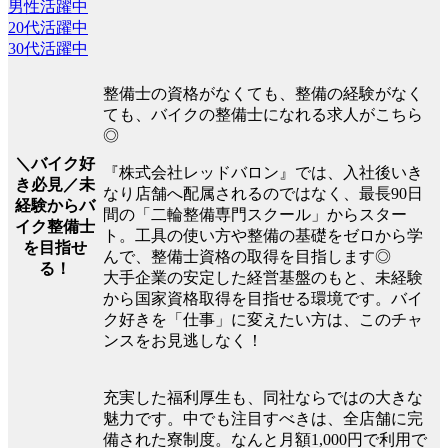
男性活躍中
20代活躍中
30代活躍中
整備士の資格がなくても、整備の経験がなく
ても、バイクの整備士になれる求人がこちら
◎
＼バイク好
『株式会社レッドバロン』では、入社後いき
き必見／未
なり店舗へ配属されるのではなく、最長90日
経験からバ
間の「二輪整備専門スクール」からスター
イク整備士
ト。工具の使い方や整備の基礎をゼロから学
を目指せ
んで、整備士資格の取得を目指します◎
る！
大手企業の安定した経営基盤のもと、未経験
から国家資格取得を目指せる環境です。バイ
ク好きを「仕事」に変えたい方は、このチャ
ンスをお見逃しなく！
充実した福利厚生も、同社ならではの大きな
魅力です。中でも注目すべきは、全店舗に完
備された寮制度。なんと月額1,000円で利用で