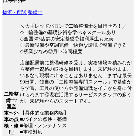
物流・配送
整備士
＼大手レッドバロンで二輪整備士を目指せる！／
◇二輪整備の基礎技術を学べるスクールあり
◇全国305店舗の安定基盤◎福利厚生も充実
◇最新設備や空調完備！快適な環境で整備できる
◇残業少なめ◎月13時間程度
店舗配属前に整備研修を受け、実務経験を積みなが
ら整備士資格の取得を目指します。未経験のまま、
いきなり現場に出ることはありません！まずは最長
90日間、独自の「二輪整備専門スクール」で基礎か
ら学習。工具の使い方や整備知識をイチから身に付
二輪整
けられます◎現在活躍するサービススタッフの多く
備士/
が、未経験からのスタートです。
国産
【具体的な業務内容】
車〜外
■バイクの点検・整備
車の点
■修理・メンテナンス
検・修
■車検対応
理