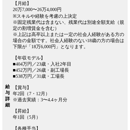
【月給】
20万7,000〜26万4,000円
※スキルや経験を考慮の上決定
※固定残業代は含まない、残業代は別途全額支給（規
定の割増賃金を含む）
※上記は高卒以上または一定の社会人経験がある方の
場合の金額です。社会人経験のない18歳の方の場合は
下限が「18万6,000円」となります。
【年収モデル】
■404万円／23歳・入社2年目
■452万円／26歳・副工場長
■538万円／31歳・工場長
給
【賞与】
与
年2回（7・12月）
詳
※過去実績：3〜4.4ヶ月分
細
【昇給】
年1回（5月）
【各種手当】