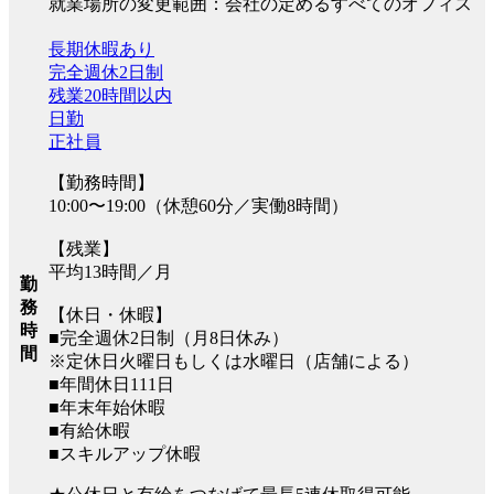
就業場所の変更範囲：会社の定めるすべてのオフィス
長期休暇あり
完全週休2日制
残業20時間以内
日勤
正社員
【勤務時間】
10:00〜19:00（休憩60分／実働8時間）
【残業】
平均13時間／月
勤
務
【休日・休暇】
時
■完全週休2日制（月8日休み）
間
※定休日火曜日もしくは水曜日（店舗による）
■年間休日111日
■年末年始休暇
■有給休暇
■スキルアップ休暇