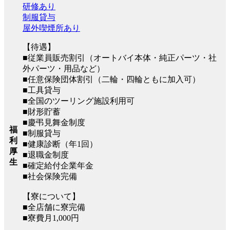
研修あり
制服貸与
屋外喫煙所あり
【待遇】
■従業員販売割引（オートバイ本体・純正パーツ・社
外パーツ・用品など）
■任意保険団体割引（二輪・四輪ともに加入可）
■工具貸与
■全国のツーリング施設利用可
■財形貯蓄
■慶弔見舞金制度
福
■制服貸与
利
■健康診断（年1回）
厚
■退職金制度
生
■確定給付企業年金
■社会保険完備
【寮について】
■全店舗に寮完備
■寮費月1,000円