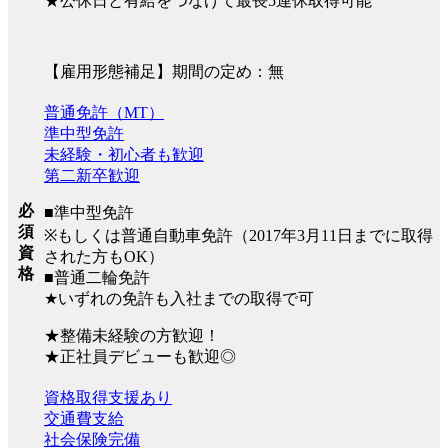
★公休日と有給をつなげて最長5連休取得可能
【雇用形態補足】期間の定め：無
普通免許（MT）
準中型免許
未経験・初心者も歓迎
第二新卒歓迎
必
■準中型免許
須
※もしくは普通自動車免許（2017年3月11日までに取得
資
された方もOK）
格
■普通二輪免許
★いずれの免許も入社までの取得で可
★整備未経験の方歓迎！
★正社員デビューも歓迎◎
資格取得支援あり
交通費支給
社会保険完備