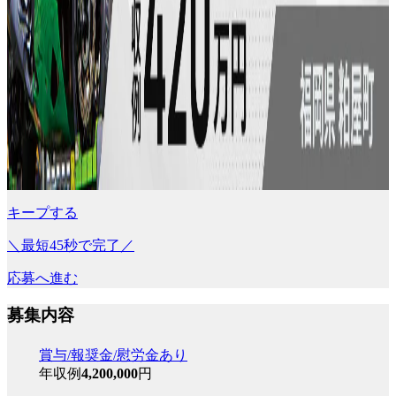
キープする
＼最短45秒で完了／
応募へ進む
募集内容
賞与/報奨金/慰労金あり
年収例
4,200,000
円