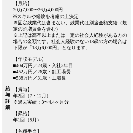
【月給】
20万7,000〜26万4,000円
※スキルや経験を考慮の上決定
※固定残業代は含まない、残業代は別途全額支給（規
定の割増賃金を含む）
※上記は高卒以上または一定の社会人経験がある方の
場合の金額です。社会人経験のない18歳の方の場合は
下限が「18万6,000円」となります。
【年収モデル】
■404万円／23歳・入社2年目
■452万円／26歳・副工場長
■538万円／31歳・工場長
給
【賞与】
与
年2回（7・12月）
詳
※過去実績：3〜4.4ヶ月分
細
【昇給】
年1回（5月）
【各種手当】