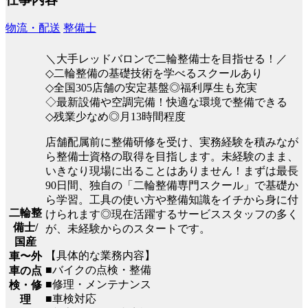
物流・配送
整備士
＼大手レッドバロンで二輪整備士を目指せる！／
◇二輪整備の基礎技術を学べるスクールあり
◇全国305店舗の安定基盤◎福利厚生も充実
◇最新設備や空調完備！快適な環境で整備できる
◇残業少なめ◎月13時間程度
店舗配属前に整備研修を受け、実務経験を積みなが
ら整備士資格の取得を目指します。未経験のまま、
いきなり現場に出ることはありません！まずは最長
90日間、独自の「二輪整備専門スクール」で基礎か
ら学習。工具の使い方や整備知識をイチから身に付
二輪整
けられます◎現在活躍するサービススタッフの多く
備士/
が、未経験からのスタートです。
国産
【具体的な業務内容】
車〜外
■バイクの点検・整備
車の点
■修理・メンテナンス
検・修
■車検対応
理