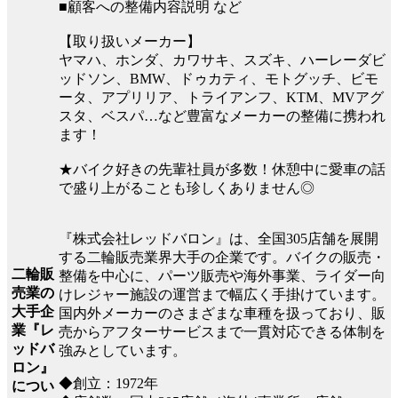
■顧客への整備内容説明 など
【取り扱いメーカー】
ヤマハ、ホンダ、カワサキ、スズキ、ハーレーダビ
ッドソン、BMW、ドゥカティ、モトグッチ、ビモ
ータ、アプリリア、トライアンフ、KTM、MVアグ
スタ、ベスパ…など豊富なメーカーの整備に携われ
ます！
★バイク好きの先輩社員が多数！休憩中に愛車の話
で盛り上がることも珍しくありません◎
『株式会社レッドバロン』は、全国305店舗を展開
する二輪販売業界大手の企業です。バイクの販売・
二輪販
整備を中心に、パーツ販売や海外事業、ライダー向
売業の
けレジャー施設の運営まで幅広く手掛けています。
大手企
国内外メーカーのさまざまな車種を扱っており、販
業『レ
売からアフターサービスまで一貫対応できる体制を
ッドバ
強みとしています。
ロン』
◆創立：1972年
につい