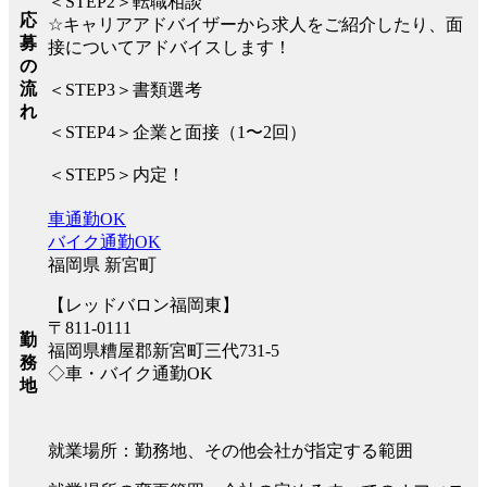
＜STEP2＞転職相談
応
☆キャリアアドバイザーから求人をご紹介したり、面
募
接についてアドバイスします！
の
流
＜STEP3＞書類選考
れ
＜STEP4＞企業と面接（1〜2回）
＜STEP5＞内定！
車通勤OK
バイク通勤OK
福岡県 新宮町
【レッドバロン福岡東】
〒811-0111
勤
福岡県糟屋郡新宮町三代731-5
務
◇車・バイク通勤OK
地
就業場所：勤務地、その他会社が指定する範囲