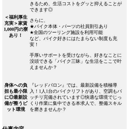
きるため、生活コストをグッと抑えることが
できます◎
＜福利厚生
さらに、
充実＞家賃
★バイク本体・パーツの社員割引あり
1,000円の寮
★全国のツーリング施設を利用可能
あり！
など、バイク好きにはたまらない制度も充
実！
手厚いサポートを受けながら、好きなことに
没頭できる「バイク三昧」な生活をここで叶
えませんか？
『レッドバロン』では、最新設備を積極導
身体への負
入！1人1台のバイクリフトがあり、空調もバ
担も最小限
ッチリ完備されています◎快適な環境でじっ
に◎最新設
くり作業に集中できる本求人で、整備スキル
備が整うピ
を磨きませんか？
ット環境
仕事内容