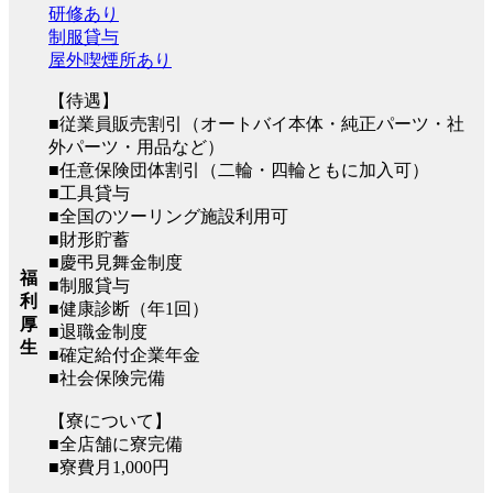
研修あり
制服貸与
屋外喫煙所あり
【待遇】
■従業員販売割引（オートバイ本体・純正パーツ・社
外パーツ・用品など）
■任意保険団体割引（二輪・四輪ともに加入可）
■工具貸与
■全国のツーリング施設利用可
■財形貯蓄
■慶弔見舞金制度
福
■制服貸与
利
■健康診断（年1回）
厚
■退職金制度
生
■確定給付企業年金
■社会保険完備
【寮について】
■全店舗に寮完備
■寮費月1,000円