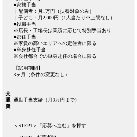
■家族手当
｜配偶者：月1万円（扶養対象のみ）
｜子ども：月2,000円（1人当たり※上限なし）
■役職手当
※店長・工場長は業績に応じて特別手当あり
■都住手当
※家賃の高いエリアへの定住者に限る
■単身赴任手当
※会社都合での単身赴任の場合に限る
【試用期間】
3ヶ月（条件の変更なし）
交
通勤手当支給（月3万円まで）
通
費
＜STEP1＞「応募へ進む」を押す