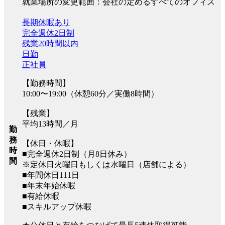
就業場所の変更範囲：会社の定めるすべてのオフィス
長期休暇あり
完全週休2日制
残業20時間以内
日勤
正社員
【勤務時間】
10:00〜19:00（休憩60分／実働8時間）
【残業】
平均13時間／月
勤
務
【休日・休暇】
時
■完全週休2日制（月8日休み）
間
※定休日火曜日もしくは水曜日（店舗による）
■年間休日111日
■年末年始休暇
■有給休暇
■スキルアップ休暇