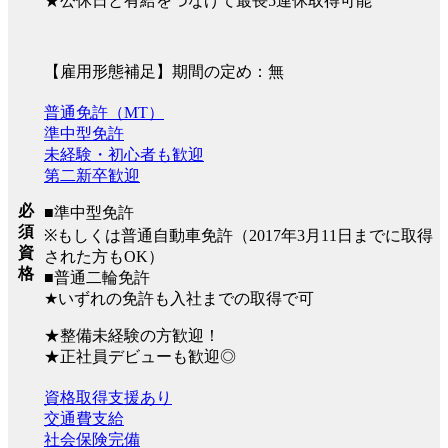
★公休日と有給をつなげて最長5連休取得可能
【雇用形態補足】期間の定め：無
普通免許（MT）
準中型免許
未経験・初心者も歓迎
第二新卒歓迎
必
■準中型免許
須
※もしくは普通自動車免許（2017年3月11日までに取得
資
された方もOK）
格
■普通二輪免許
★いずれの免許も入社までの取得で可
★整備未経験の方歓迎！
★正社員デビューも歓迎◎
資格取得支援あり
交通費支給
社会保険完備