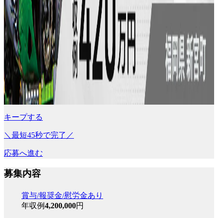
キープする
＼最短45秒で完了／
応募へ進む
募集内容
賞与/報奨金/慰労金あり
年収例
4,200,000
円