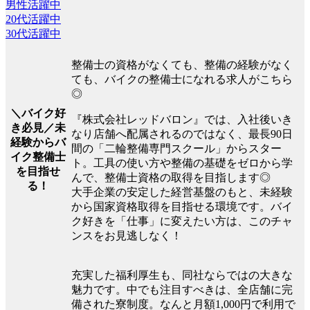
男性活躍中
20代活躍中
30代活躍中
整備士の資格がなくても、整備の経験がなく
ても、バイクの整備士になれる求人がこちら
◎
＼バイク好
『株式会社レッドバロン』では、入社後いき
き必見／未
なり店舗へ配属されるのではなく、最長90日
経験からバ
間の「二輪整備専門スクール」からスター
イク整備士
ト。工具の使い方や整備の基礎をゼロから学
を目指せ
んで、整備士資格の取得を目指します◎
る！
大手企業の安定した経営基盤のもと、未経験
から国家資格取得を目指せる環境です。バイ
ク好きを「仕事」に変えたい方は、このチャ
ンスをお見逃しなく！
充実した福利厚生も、同社ならではの大きな
魅力です。中でも注目すべきは、全店舗に完
備された寮制度。なんと月額1,000円で利用で