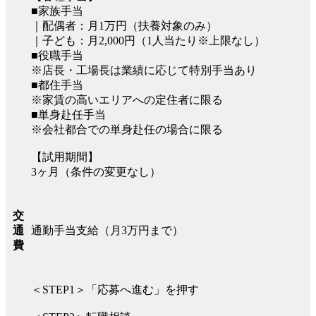
■家族手当
｜配偶者：月1万円（扶養対象のみ）
｜子ども：月2,000円（1人当たり※上限なし）
■役職手当
※店長・工場長は業績に応じて特別手当あり
■都住手当
※家賃の高いエリアへの定住者に限る
■単身赴任手当
※会社都合での単身赴任の場合に限る
【試用期間】
3ヶ月（条件の変更なし）
交
通勤手当支給（月3万円まで）
通
費
＜STEP1＞「応募へ進む」を押す