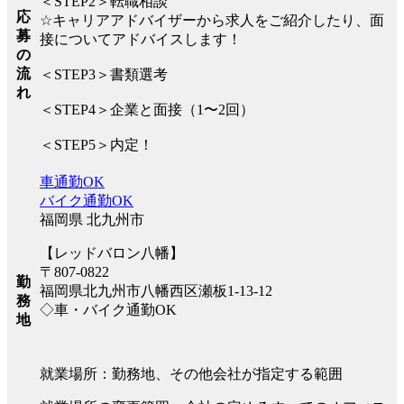
＜STEP2＞転職相談
応
☆キャリアアドバイザーから求人をご紹介したり、面
募
接についてアドバイスします！
の
流
＜STEP3＞書類選考
れ
＜STEP4＞企業と面接（1〜2回）
＜STEP5＞内定！
車通勤OK
バイク通勤OK
福岡県 北九州市
【レッドバロン八幡】
〒807-0822
勤
福岡県北九州市八幡西区瀬板1-13-12
務
◇車・バイク通勤OK
地
就業場所：勤務地、その他会社が指定する範囲