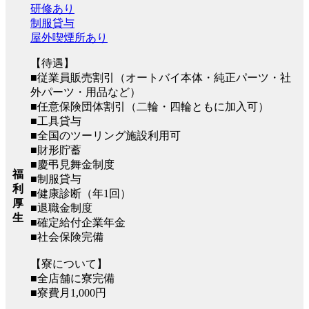
研修あり
制服貸与
屋外喫煙所あり
【待遇】
■従業員販売割引（オートバイ本体・純正パーツ・社
外パーツ・用品など）
■任意保険団体割引（二輪・四輪ともに加入可）
■工具貸与
■全国のツーリング施設利用可
■財形貯蓄
■慶弔見舞金制度
福
■制服貸与
利
■健康診断（年1回）
厚
■退職金制度
生
■確定給付企業年金
■社会保険完備
【寮について】
■全店舗に寮完備
■寮費月1,000円