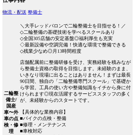
物流・配送
整備士
＼大手レッドバロンで二輪整備士を目指せる！／
◇二輪整備の基礎技術を学べるスクールあり
◇全国305店舗の安定基盤◎福利厚生も充実
◇最新設備や空調完備！快適な環境で整備できる
◇残業少なめ◎月13時間程度
店舗配属前に整備研修を受け、実務経験を積みなが
ら整備士資格の取得を目指します。未経験のまま、
いきなり現場に出ることはありません！まずは最長
90日間、独自の「二輪整備専門スクール」で基礎か
ら学習。工具の使い方や整備知識をイチから身に付
二輪整
けられます◎現在活躍するサービススタッフの多く
備士/
が、未経験からのスタートです。
国産
【具体的な業務内容】
車〜外
■バイクの点検・整備
車の点
■修理・メンテナンス
検・修
■車検対応
理