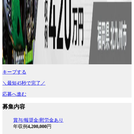
キープする
＼最短45秒で完了／
応募へ進む
募集内容
賞与/報奨金/慰労金あり
年収例
4,200,000
円