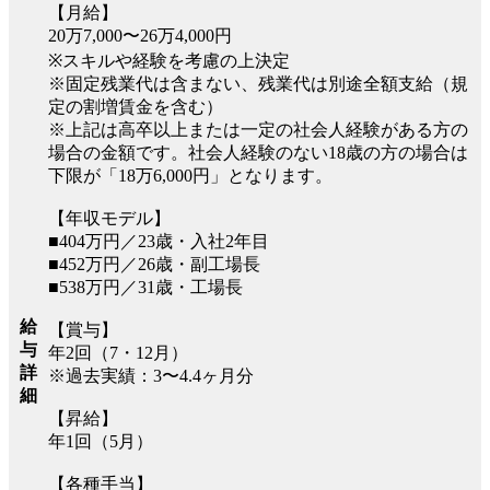
【月給】
20万7,000〜26万4,000円
※スキルや経験を考慮の上決定
※固定残業代は含まない、残業代は別途全額支給（規
定の割増賃金を含む）
※上記は高卒以上または一定の社会人経験がある方の
場合の金額です。社会人経験のない18歳の方の場合は
下限が「18万6,000円」となります。
【年収モデル】
■404万円／23歳・入社2年目
■452万円／26歳・副工場長
■538万円／31歳・工場長
給
【賞与】
与
年2回（7・12月）
詳
※過去実績：3〜4.4ヶ月分
細
【昇給】
年1回（5月）
【各種手当】