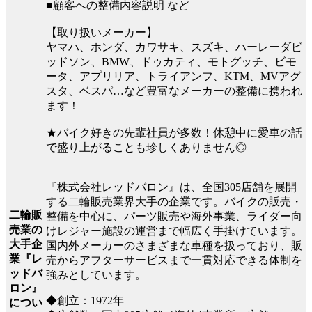
■顧客への整備内容説明 など
【取り扱いメーカー】
ヤマハ、ホンダ、カワサキ、スズキ、ハーレーダビ
ッドソン、BMW、ドゥカティ、モトグッチ、ビモ
ータ、アプリリア、トライアンフ、KTM、MVアグ
スタ、ベスパ…など豊富なメーカーの整備に携われ
ます！
★バイク好きの先輩社員が多数！休憩中に愛車の話
で盛り上がることも珍しくありません◎
『株式会社レッドバロン』は、全国305店舗を展開
する二輪販売業界大手の企業です。バイクの販売・
二輪販
整備を中心に、パーツ販売や海外事業、ライダー向
売業の
けレジャー施設の運営まで幅広く手掛けています。
大手企
国内外メーカーのさまざまな車種を扱っており、販
業『レ
売からアフターサービスまで一貫対応できる体制を
ッドバ
強みとしています。
ロン』
◆創立：1972年
につい