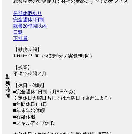
就業場所の変更範囲：会社の定めるすべてのオフィス
長期休暇あり
完全週休2日制
残業20時間以内
日勤
正社員
【勤務時間】
10:00〜19:00（休憩60分／実働8時間）
【残業】
平均13時間／月
勤
務
【休日・休暇】
時
■完全週休2日制（月8日休み）
間
※定休日火曜日もしくは水曜日（店舗による）
■年間休日111日
■年末年始休暇
■有給休暇
■スキルアップ休暇