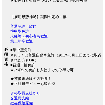
★公休日と有給をつなげて最長5連休取得可能
【雇用形態補足】期間の定め：無
普通免許（MT）
準中型免許
未経験・初心者も歓迎
第二新卒歓迎
必
■準中型免許
須
※もしくは普通自動車免許（2017年3月11日までに取得
資
された方もOK）
格
■普通二輪免許
★いずれの免許も入社までの取得で可
★整備未経験の方歓迎！
★正社員デビューも歓迎◎
資格取得支援あり
交通費支給
社会保険完備