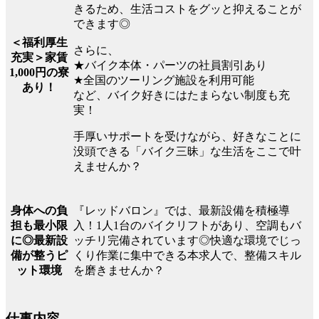
きるため、生活コストをグッと抑えることが
できます◎
＜福利厚生
さらに、
充実＞家賃
★バイク本体・パーツの社員割引あり
1,000円の寮
★全国のツーリング施設を利用可能
あり！
など、バイク好きにはたまらない制度も充
実！
手厚いサポートを受けながら、好きなことに
没頭できる「バイク三昧」な生活をここで叶
えませんか？
『レッドバロン』では、最新設備を積極導
身体への負
入！1人1台のバイクリフトがあり、空調もバ
担も最小限
ッチリ完備されています◎快適な環境でじっ
に◎最新設
くり作業に集中できる本求人で、整備スキル
備が整うピ
を磨きませんか？
ット環境
仕事内容