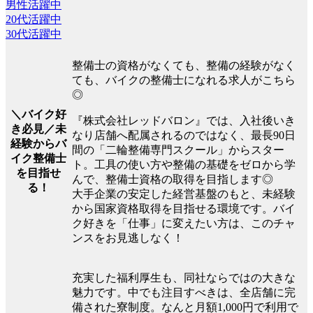
男性活躍中
20代活躍中
30代活躍中
整備士の資格がなくても、整備の経験がなく
ても、バイクの整備士になれる求人がこちら
◎
＼バイク好
『株式会社レッドバロン』では、入社後いき
き必見／未
なり店舗へ配属されるのではなく、最長90日
経験からバ
間の「二輪整備専門スクール」からスター
イク整備士
ト。工具の使い方や整備の基礎をゼロから学
を目指せ
んで、整備士資格の取得を目指します◎
る！
大手企業の安定した経営基盤のもと、未経験
から国家資格取得を目指せる環境です。バイ
ク好きを「仕事」に変えたい方は、このチャ
ンスをお見逃しなく！
充実した福利厚生も、同社ならではの大きな
魅力です。中でも注目すべきは、全店舗に完
備された寮制度。なんと月額1,000円で利用で