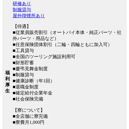
研修あり
制服貸与
屋外喫煙所あり
【待遇】
■従業員販売割引（オートバイ本体・純正パーツ・社
外パーツ・用品など）
■任意保険団体割引（二輪・四輪ともに加入可）
■工具貸与
■全国のツーリング施設利用可
■財形貯蓄
■慶弔見舞金制度
福
■制服貸与
利
■健康診断（年1回）
厚
■退職金制度
生
■確定給付企業年金
■社会保険完備
【寮について】
■全店舗に寮完備
■寮費月1,000円