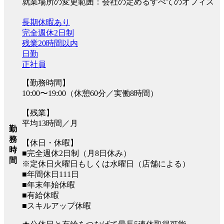
就業場所の変更範囲：会社の定めるすべてのオフィス
長期休暇あり
完全週休2日制
残業20時間以内
日勤
正社員
【勤務時間】
10:00〜19:00（休憩60分／実働8時間）
【残業】
平均13時間／月
勤
務
【休日・休暇】
時
■完全週休2日制（月8日休み）
間
※定休日火曜日もしくは水曜日（店舗による）
■年間休日111日
■年末年始休暇
■有給休暇
■スキルアップ休暇