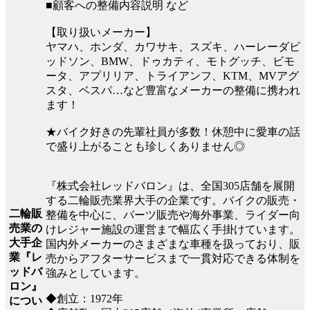
■顧客への整備内容説明 など
【取り扱いメーカー】
ヤマハ、ホンダ、カワサキ、スズキ、ハーレーダビ
ッドソン、BMW、ドゥカティ、モトグッチ、ビモ
ータ、アプリリア、トライアンフ、KTM、MVアグ
スタ、ベスパ…など豊富なメーカーの整備に携われ
ます！
★バイク好きの先輩社員が多数！休憩中に愛車の話
で盛り上がることも珍しくありません◎
『株式会社レッドバロン』は、全国305店舗を展開
する二輪販売業界大手の企業です。バイクの販売・
二輪販
整備を中心に、パーツ販売や海外事業、ライダー向
売業の
けレジャー施設の運営まで幅広く手掛けています。
大手企
国内外メーカーのさまざまな車種を扱っており、販
業『レ
売からアフターサービスまで一貫対応できる体制を
ッドバ
強みとしています。
ロン』
◆創立：1972年
につい