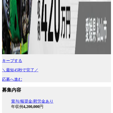
キープする
＼最短45秒で完了／
応募へ進む
募集内容
賞与/報奨金/慰労金あり
年収例
4,200,000
円