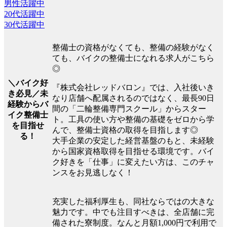
男性活躍中
20代活躍中
30代活躍中
整備士の資格がなくても、整備の経験がなく
ても、バイクの整備士になれる求人がこちら
◎
＼バイク好
『株式会社レッドバロン』では、入社後いき
き必見／未
なり店舗へ配属されるのではなく、最長90日
経験からバ
間の「二輪整備専門スクール」からスター
イク整備士
ト。工具の使い方や整備の基礎をゼロから学
を目指せ
んで、整備士資格の取得を目指します◎
る！
大手企業の安定した経営基盤のもと、未経験
から国家資格取得を目指せる環境です。バイ
ク好きを「仕事」に変えたい方は、このチャ
ンスをお見逃しなく！
充実した福利厚生も、同社ならではの大きな
魅力です。中でも注目すべきは、全店舗に完
備された寮制度。なんと月額1,000円で利用で