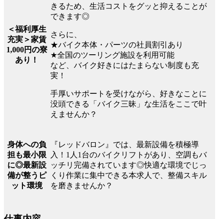
きるため、生活コストをグッと抑えることが
できます◎
＜福利厚生
さらに、
充実＞家賃
★バイク本体・パーツの社員割引あり
1,000円の寮
★全国のツーリング施設を利用可能
あり！
など、バイク好きにはたまらない制度も充
実！
手厚いサポートを受けながら、好きなことに
没頭できる「バイク三昧」な生活をここで叶
えませんか？
『レッドバロン』では、最新設備を積極導
身体への負
入！1人1台のバイクリフトがあり、空調もバ
担も最小限
ッチリ完備されています◎快適な環境でじっ
に◎最新設
くり作業に集中できる本求人で、整備スキル
備が整うピ
を磨きませんか？
ット環境
仕事内容