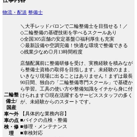
物流・配送
整備士
＼大手レッドバロンで二輪整備士を目指せる！／
◇二輪整備の基礎技術を学べるスクールあり
◇全国305店舗の安定基盤◎福利厚生も充実
◇最新設備や空調完備！快適な環境で整備できる
◇残業少なめ◎月13時間程度
店舗配属前に整備研修を受け、実務経験を積みなが
ら整備士資格の取得を目指します。未経験のまま、
いきなり現場に出ることはありません！まずは最長
90日間、独自の「二輪整備専門スクール」で基礎か
ら学習。工具の使い方や整備知識をイチから身に付
二輪整
けられます◎現在活躍するサービススタッフの多く
備士/
が、未経験からのスタートです。
国産
【具体的な業務内容】
車〜外
■バイクの点検・整備
車の点
■修理・メンテナンス
検・修
■車検対応
理