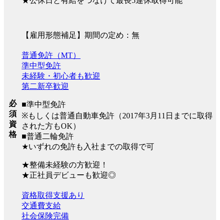
★公休日と有給をつなげて最長5連休取得可能
【雇用形態補足】期間の定め：無
普通免許（MT）
準中型免許
未経験・初心者も歓迎
第二新卒歓迎
必
■準中型免許
須
※もしくは普通自動車免許（2017年3月11日までに取得
資
された方もOK）
格
■普通二輪免許
★いずれの免許も入社までの取得で可
★整備未経験の方歓迎！
★正社員デビューも歓迎◎
資格取得支援あり
交通費支給
社会保険完備