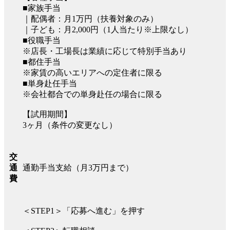
■家族手当
｜配偶者：月1万円（扶養対象のみ）
｜子ども：月2,000円（1人当たり※上限なし）
■役職手当
※店長・工場長は業績に応じて特別手当あり
■都住手当
※家賃の高いエリアへの定住者に限る
■単身赴任手当
※会社都合での単身赴任の場合に限る
【試用期間】
3ヶ月（条件の変更なし）
交
通勤手当支給（月3万円まで）
通
費
＜STEP1＞「応募へ進む」を押す