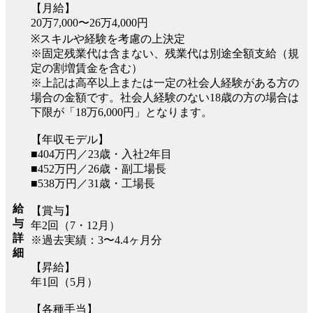
【月給】
20万7,000〜26万4,000円
※スキルや経験を考慮の上決定
※固定残業代は含まない、残業代は別途全額支給（規
定の割増賃金を含む）
※上記は高卒以上または一定の社会人経験がある方の
場合の金額です。社会人経験のない18歳の方の場合は
下限が「18万6,000円」となります。
【年収モデル】
■404万円／23歳・入社2年目
■452万円／26歳・副工場長
■538万円／31歳・工場長
給
【賞与】
与
年2回（7・12月）
詳
※過去実績：3〜4.4ヶ月分
細
【昇給】
年1回（5月）
【各種手当】