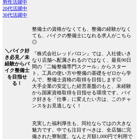
男性活躍中
20代活躍中
30代活躍中
整備士の資格がなくても、整備の経験がなく
ても、バイクの整備士になれる求人がこちら
◎
＼バイク好
『株式会社レッドバロン』では、入社後いき
き必見／未
なり店舗へ配属されるのではなく、最長90日
経験からバ
間の「二輪整備専門スクール」からスター
イク整備士
ト。工具の使い方や整備の基礎をゼロから学
を目指せ
んで、整備士資格の取得を目指します◎
る！
大手企業の安定した経営基盤のもと、未経験
から国家資格取得を目指せる環境です。バイ
ク好きを「仕事」に変えたい方は、このチャ
ンスをお見逃しなく！
充実した福利厚生も、同社ならではの大きな
魅力です。中でも注目すべきは、全店舗に完
備された寮制度。なんと月額1,000円で利用で