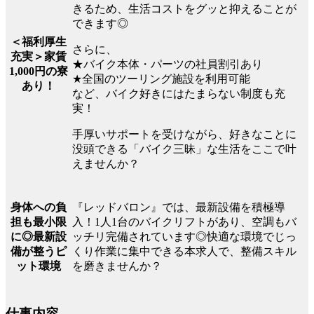
きるため、生活コストをグッと抑えることが
できます◎
＜福利厚生
さらに、
充実＞家賃
★バイク本体・パーツの社員割引あり
1,000円の寮
★全国のツーリング施設を利用可能
あり！
など、バイク好きにはたまらない制度も充
実！
手厚いサポートを受けながら、好きなことに
没頭できる「バイク三昧」な生活をここで叶
えませんか？
『レッドバロン』では、最新設備を積極導
身体への負
入！1人1台のバイクリフトがあり、空調もバ
担も最小限
ッチリ完備されています◎快適な環境でじっ
に◎最新設
くり作業に集中できる本求人で、整備スキル
備が整うピ
を磨きませんか？
ット環境
仕事内容