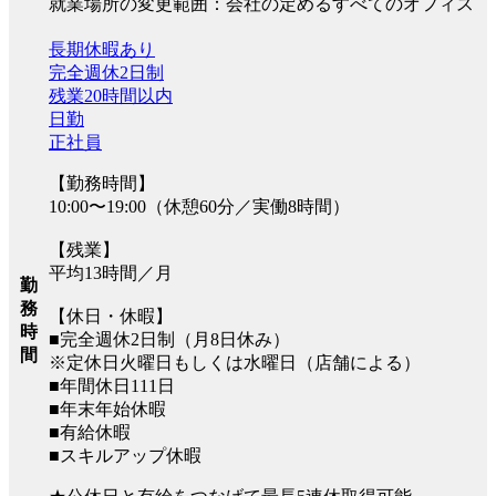
就業場所の変更範囲：会社の定めるすべてのオフィス
長期休暇あり
完全週休2日制
残業20時間以内
日勤
正社員
【勤務時間】
10:00〜19:00（休憩60分／実働8時間）
【残業】
平均13時間／月
勤
務
【休日・休暇】
時
■完全週休2日制（月8日休み）
間
※定休日火曜日もしくは水曜日（店舗による）
■年間休日111日
■年末年始休暇
■有給休暇
■スキルアップ休暇