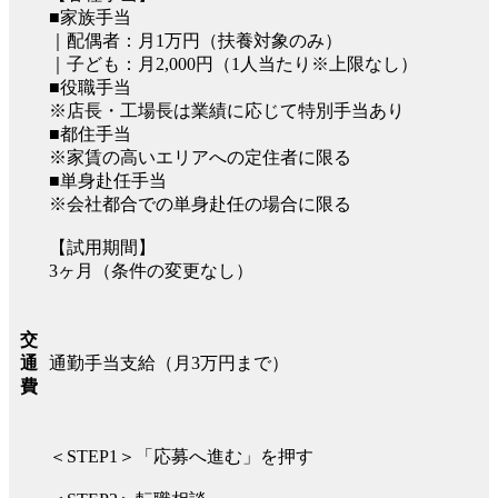
■家族手当
｜配偶者：月1万円（扶養対象のみ）
｜子ども：月2,000円（1人当たり※上限なし）
■役職手当
※店長・工場長は業績に応じて特別手当あり
■都住手当
※家賃の高いエリアへの定住者に限る
■単身赴任手当
※会社都合での単身赴任の場合に限る
【試用期間】
3ヶ月（条件の変更なし）
交
通勤手当支給（月3万円まで）
通
費
＜STEP1＞「応募へ進む」を押す