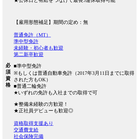
★公休日と有給をつなげて最長5連休取得可能
【雇用形態補足】期間の定め：無
普通免許（MT）
準中型免許
未経験・初心者も歓迎
第二新卒歓迎
必
■準中型免許
須
※もしくは普通自動車免許（2017年3月11日までに取得
資
された方もOK）
格
■普通二輪免許
★いずれの免許も入社までの取得で可
★整備未経験の方歓迎！
★正社員デビューも歓迎◎
資格取得支援あり
交通費支給
社会保険完備