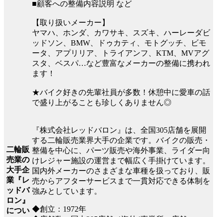
■顧客への整備内容説明 など
【取り扱いメーカー】
ヤマハ、ホンダ、カワサキ、スズキ、ハーレーダビ
ッドソン、BMW、ドゥカティ、モトグッチ、ビモ
ータ、アプリリア、トライアンフ、KTM、MVアグ
スタ、ベスパ…など豊富なメーカーの整備に携われ
ます！
★バイク好きの先輩社員が多数！休憩中に愛車の話
で盛り上がることも珍しくありません◎
『株式会社レッドバロン』は、全国305店舗を展開
する二輪販売業界大手の企業です。バイクの販売・
二輪販
整備を中心に、パーツ販売や海外事業、ライダー向
売業の
けレジャー施設の運営まで幅広く手掛けています。
大手企
国内外メーカーのさまざまな車種を扱っており、販
業『レ
売からアフターサービスまで一貫対応できる体制を
ッドバ
強みとしています。
ロン』
◆創立：1972年
につい