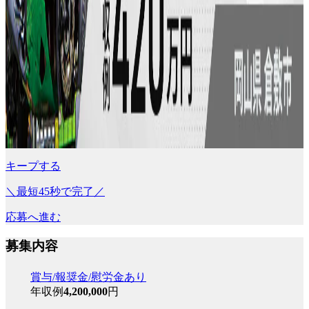
キープする
＼最短45秒で完了／
応募へ進む
募集内容
賞与/報奨金/慰労金あり
年収例
4,200,000
円