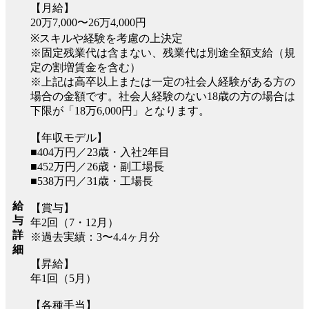
【月給】
20万7,000〜26万4,000円
※スキルや経験を考慮の上決定
※固定残業代は含まない、残業代は別途全額支給（規
定の割増賃金を含む）
※上記は高卒以上または一定の社会人経験がある方の
場合の金額です。社会人経験のない18歳の方の場合は
下限が「18万6,000円」となります。
【年収モデル】
■404万円／23歳・入社2年目
■452万円／26歳・副工場長
■538万円／31歳・工場長
給
【賞与】
与
年2回（7・12月）
詳
※過去実績：3〜4.4ヶ月分
細
【昇給】
年1回（5月）
【各種手当】