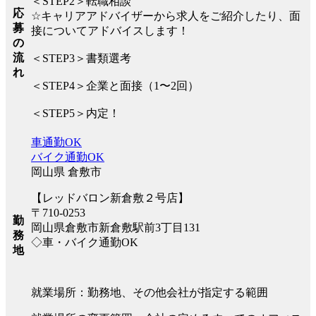
＜STEP2＞転職相談
応
☆キャリアアドバイザーから求人をご紹介したり、面
募
接についてアドバイスします！
の
流
＜STEP3＞書類選考
れ
＜STEP4＞企業と面接（1〜2回）
＜STEP5＞内定！
車通勤OK
バイク通勤OK
岡山県 倉敷市
【レッドバロン新倉敷２号店】
〒710-0253
勤
岡山県倉敷市新倉敷駅前3丁目131
務
◇車・バイク通勤OK
地
就業場所：勤務地、その他会社が指定する範囲