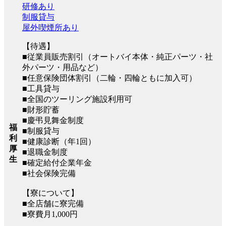
研修あり
制服貸与
屋外喫煙所あり
【待遇】
■従業員販売割引（オートバイ本体・純正パーツ・社
外パーツ・用品など）
■任意保険団体割引（二輪・四輪ともに加入可）
■工具貸与
■全国のツーリング施設利用可
■財形貯蓄
■慶弔見舞金制度
福
■制服貸与
利
■健康診断（年1回）
厚
■退職金制度
生
■確定給付企業年金
■社会保険完備
【寮について】
■全店舗に寮完備
■寮費月1,000円