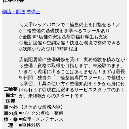
物流・配送
整備士
＼大手レッドバロンで二輪整備士を目指せる！／
◇二輪整備の基礎技術を学べるスクールあり
◇全国305店舗の安定基盤◎福利厚生も充実
◇最新設備や空調完備！快適な環境で整備できる
◇残業少なめ◎月13時間程度
店舗配属前に整備研修を受け、実務経験を積みなが
ら整備士資格の取得を目指します。未経験のまま、
いきなり現場に出ることはありません！まずは最長
90日間、独自の「二輪整備専門スクール」で基礎か
ら学習。工具の使い方や整備知識をイチから身に付
二輪整
けられます◎現在活躍するサービススタッフの多く
備士/
が、未経験からのスタートです。
国産
【具体的な業務内容】
車〜外
■バイクの点検・整備
車の点
■修理・メンテナンス
検・修
■車検対応
理