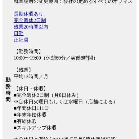
就業場所の変更範囲：会社の定めるすべてのオフィス
長期休暇あり
完全週休2日制
残業20時間以内
日勤
正社員
【勤務時間】
10:00〜19:00（休憩60分／実働8時間）
【残業】
平均13時間／月
勤
務
【休日・休暇】
時
■完全週休2日制（月8日休み）
間
※定休日火曜日もしくは水曜日（店舗による）
■年間休日111日
■年末年始休暇
■有給休暇
■スキルアップ休暇