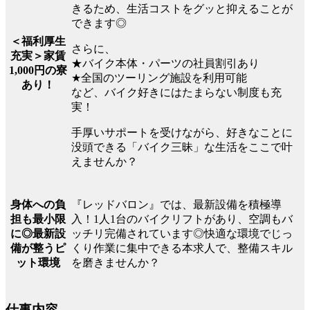
きるため、生活コストをグッと抑えることが
できます◎
＜福利厚生
さらに、
充実＞家賃
★バイク本体・パーツの社員割引あり
1,000円の寮
★全国のツーリング施設を利用可能
あり！
など、バイク好きにはたまらない制度も充
実！
手厚いサポートを受けながら、好きなことに
没頭できる「バイク三昧」な生活をここで叶
えませんか？
『レッドバロン』では、最新設備を積極導
身体への負
入！1人1台のバイクリフトがあり、空調もバ
担も最小限
ッチリ完備されています◎快適な環境でじっ
に◎最新設
くり作業に集中できる本求人で、整備スキル
備が整うピ
を磨きませんか？
ット環境
仕事内容