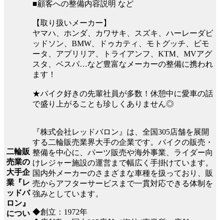
■顧客への整備内容説明 など
【取り扱いメーカー】
ヤマハ、ホンダ、カワサキ、スズキ、ハーレーダビ
ッドソン、BMW、ドゥカティ、モトグッチ、ビモ
ータ、アプリリア、トライアンフ、KTM、MVアグ
スタ、ベスパ…など豊富なメーカーの整備に携われ
ます！
★バイク好きの先輩社員が多数！休憩中に愛車の話
で盛り上がることも珍しくありません◎
『株式会社レッドバロン』は、全国305店舗を展開
する二輪販売業界大手の企業です。バイクの販売・
二輪販
整備を中心に、パーツ販売や海外事業、ライダー向
売業の
けレジャー施設の運営まで幅広く手掛けています。
大手企
国内外メーカーのさまざまな車種を扱っており、販
業『レ
売からアフターサービスまで一貫対応できる体制を
ッドバ
強みとしています。
ロン』
◆創立：1972年
につい