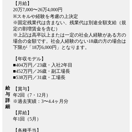
【月給】
20万7,000〜26万4,000円
※スキルや経験を考慮の上決定
※固定残業代は含まない、残業代は別途全額支給（規
定の割増賃金を含む）
※上記は高卒以上または一定の社会人経験がある方の
場合の金額です。社会人経験のない18歳の方の場合は
下限が「18万6,000円」となります。
【年収モデル】
■404万円／23歳・入社2年目
■452万円／26歳・副工場長
■538万円／31歳・工場長
給
【賞与】
与
年2回（7・12月）
詳
※過去実績：3〜4.4ヶ月分
細
【昇給】
年1回（5月）
【各種手当】