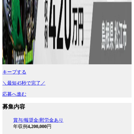
キープする
＼最短45秒で完了／
応募へ進む
募集内容
賞与/報奨金/慰労金あり
年収例
4,200,000
円