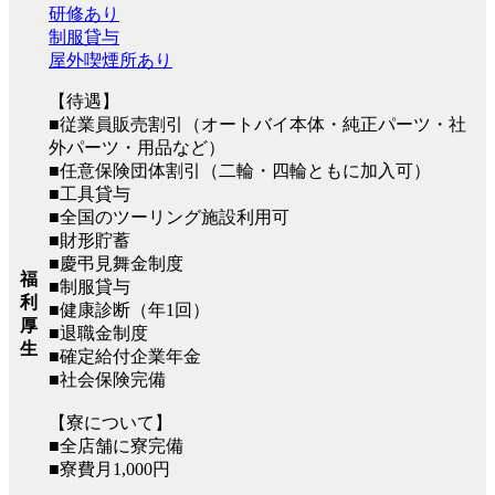
研修あり
制服貸与
屋外喫煙所あり
【待遇】
■従業員販売割引（オートバイ本体・純正パーツ・社
外パーツ・用品など）
■任意保険団体割引（二輪・四輪ともに加入可）
■工具貸与
■全国のツーリング施設利用可
■財形貯蓄
■慶弔見舞金制度
福
■制服貸与
利
■健康診断（年1回）
厚
■退職金制度
生
■確定給付企業年金
■社会保険完備
【寮について】
■全店舗に寮完備
■寮費月1,000円