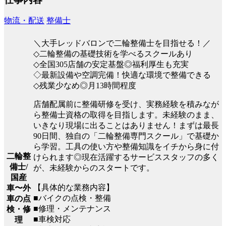
物流・配送
整備士
＼大手レッドバロンで二輪整備士を目指せる！／
◇二輪整備の基礎技術を学べるスクールあり
◇全国305店舗の安定基盤◎福利厚生も充実
◇最新設備や空調完備！快適な環境で整備できる
◇残業少なめ◎月13時間程度
店舗配属前に整備研修を受け、実務経験を積みなが
ら整備士資格の取得を目指します。未経験のまま、
いきなり現場に出ることはありません！まずは最長
90日間、独自の「二輪整備専門スクール」で基礎か
ら学習。工具の使い方や整備知識をイチから身に付
二輪整
けられます◎現在活躍するサービススタッフの多く
備士/
が、未経験からのスタートです。
国産
【具体的な業務内容】
車〜外
■バイクの点検・整備
車の点
■修理・メンテナンス
検・修
■車検対応
理