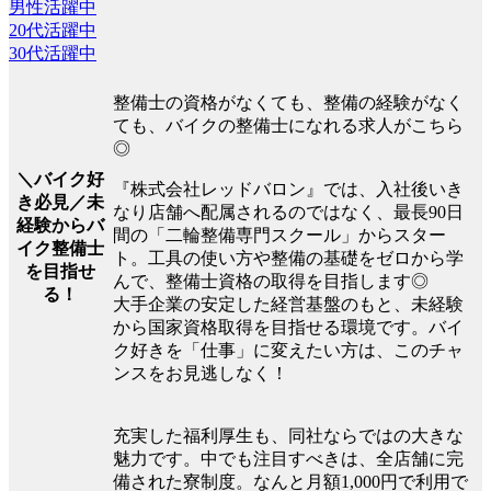
男性活躍中
20代活躍中
30代活躍中
整備士の資格がなくても、整備の経験がなく
ても、バイクの整備士になれる求人がこちら
◎
＼バイク好
『株式会社レッドバロン』では、入社後いき
き必見／未
なり店舗へ配属されるのではなく、最長90日
経験からバ
間の「二輪整備専門スクール」からスター
イク整備士
ト。工具の使い方や整備の基礎をゼロから学
を目指せ
んで、整備士資格の取得を目指します◎
る！
大手企業の安定した経営基盤のもと、未経験
から国家資格取得を目指せる環境です。バイ
ク好きを「仕事」に変えたい方は、このチャ
ンスをお見逃しなく！
充実した福利厚生も、同社ならではの大きな
魅力です。中でも注目すべきは、全店舗に完
備された寮制度。なんと月額1,000円で利用で