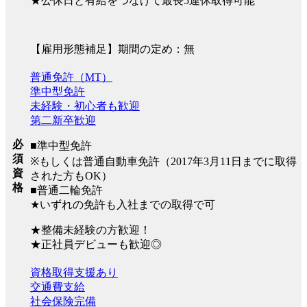
★公休日と有給をつなげて最長5連休取得可能
【雇用形態補足】期間の定め：無
普通免許（MT）
準中型免許
未経験・初心者も歓迎
第二新卒歓迎
必
■準中型免許
須
※もしくは普通自動車免許（2017年3月11日までに取得
資
された方もOK）
格
■普通二輪免許
★いずれの免許も入社までの取得で可
★整備未経験の方歓迎！
★正社員デビューも歓迎◎
資格取得支援あり
交通費支給
社会保険完備