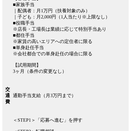
■家族手当
｜配偶者：月1万円（扶養対象のみ）
｜子ども：月2,000円（1人当たり※上限なし）
■役職手当
※店長・工場長は業績に応じて特別手当あり
■都住手当
※家賃の高いエリアへの定住者に限る
■単身赴任手当
※会社都合での単身赴任の場合に限る
【試用期間】
3ヶ月（条件の変更なし）
交
通勤手当支給（月3万円まで）
通
費
＜STEP1＞「応募へ進む」を押す