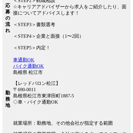
＜STEP2＞転職相談
応
☆キャリアアドバイザーから求人をご紹介したり、面
募
接についてアドバイスします！
の
流
＜STEP3＞書類選考
れ
＜STEP4＞企業と面接（1〜2回）
＜STEP5＞内定！
車通勤OK
バイク通勤OK
島根県 松江市
【レッドバロン松江】
〒690-0011
勤
島根県松江市東津田町1887-5
務
◇車・バイク通勤OK
地
就業場所：勤務地、その他会社が指定する範囲