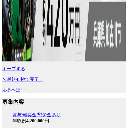
キープする
＼最短45秒で完了／
応募へ進む
募集内容
賞与/報奨金/慰労金あり
年収例
4,200,000
円