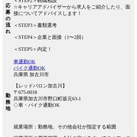
＜STEP2＞転職相談
応
☆キャリアアドバイザーから求人をご紹介したり、面
募
接についてアドバイスします！
の
流
＜STEP3＞書類選考
れ
＜STEP4＞企業と面接（1〜2回）
＜STEP5＞内定！
車通勤OK
バイク通勤OK
兵庫県 加古川市
【レッドバロン加古川】
〒675-0018
勤
兵庫県加古川市野口町坂元63-1
務
◇車・バイク通勤OK
地
就業場所：勤務地、その他会社が指定する範囲