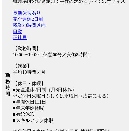
就業場所の変更範囲：会社の定めるすべてのオフィス
長期休暇あり
完全週休2日制
残業20時間以内
日勤
正社員
【勤務時間】
10:00〜19:00（休憩60分／実働8時間）
【残業】
平均13時間／月
勤
務
【休日・休暇】
時
■完全週休2日制（月8日休み）
間
※定休日火曜日もしくは水曜日（店舗による）
■年間休日111日
■年末年始休暇
■有給休暇
■スキルアップ休暇