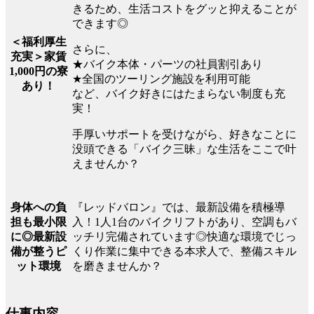
きるため、生活コストをグッと抑えることが
できます◎
＜福利厚生
さらに、
充実＞家賃
★バイク本体・パーツの社員割引あり
1,000円の寮
★全国のツーリング施設を利用可能
あり！
など、バイク好きにはたまらない制度も充
実！
手厚いサポートを受けながら、好きなことに
没頭できる「バイク三昧」な生活をここで叶
えませんか？
『レッドバロン』では、最新設備を積極導
身体への負
入！1人1台のバイクリフトがあり、空調もバ
担も最小限
ッチリ完備されています◎快適な環境でじっ
に◎最新設
くり作業に集中できる本求人で、整備スキル
備が整うピ
を磨きませんか？
ット環境
仕事内容