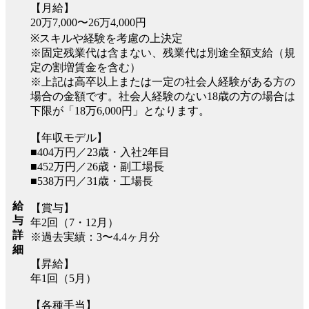
【月給】
20万7,000〜26万4,000円
※スキルや経験を考慮の上決定
※固定残業代は含まない、残業代は別途全額支給（規
定の割増賃金を含む）
※上記は高卒以上または一定の社会人経験がある方の
場合の金額です。社会人経験のない18歳の方の場合は
下限が「18万6,000円」となります。
【年収モデル】
■404万円／23歳・入社2年目
■452万円／26歳・副工場長
■538万円／31歳・工場長
給
【賞与】
与
年2回（7・12月）
詳
※過去実績：3〜4.4ヶ月分
細
【昇給】
年1回（5月）
【各種手当】