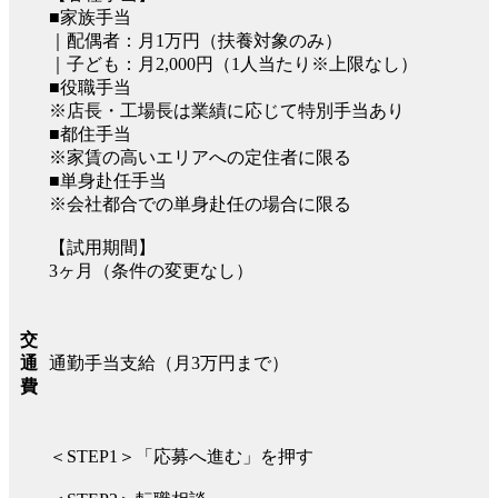
■家族手当
｜配偶者：月1万円（扶養対象のみ）
｜子ども：月2,000円（1人当たり※上限なし）
■役職手当
※店長・工場長は業績に応じて特別手当あり
■都住手当
※家賃の高いエリアへの定住者に限る
■単身赴任手当
※会社都合での単身赴任の場合に限る
【試用期間】
3ヶ月（条件の変更なし）
交
通勤手当支給（月3万円まで）
通
費
＜STEP1＞「応募へ進む」を押す