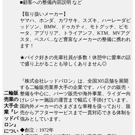
■顧客への整備内容説明 など
【取り扱いメーカー】
ヤマハ、ホンダ、カワサキ、スズキ、ハーレーダビ
ッドソン、BMW、ドゥカティ、モトグッチ、ビモ
ータ、アプリリア、トライアンフ、KTM、MVアグ
スタ、ベスパ…など豊富なメーカーの整備に携われ
ます！
★バイク好きの先輩社員が多数！休憩中に愛車の話
で盛り上がることも珍しくありません◎
『株式会社レッドバロン』は、全国305店舗を展開
する二輪販売業界大手の企業です。バイクの販売・
二輪販
整備を中心に、パーツ販売や海外事業、ライダー向
売業の
けレジャー施設の運営まで幅広く手掛けています。
大手企
国内外メーカーのさまざまな車種を扱っており、販
業『レ
売からアフターサービスまで一貫対応できる体制を
ッドバ
強みとしています。
ロン』
◆創立：1972年
につい