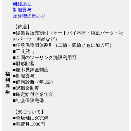
研修あり
制服貸与
屋外喫煙所あり
【待遇】
■従業員販売割引（オートバイ本体・純正パーツ・社
外パーツ・用品など）
■任意保険団体割引（二輪・四輪ともに加入可）
■工具貸与
■全国のツーリング施設利用可
■財形貯蓄
■慶弔見舞金制度
福
■制服貸与
利
■健康診断（年1回）
厚
■退職金制度
生
■確定給付企業年金
■社会保険完備
【寮について】
■全店舗に寮完備
■寮費月1,000円