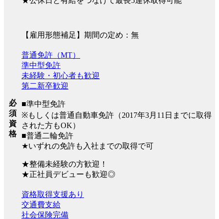
★公休日と有給をつなげて最長5連休取得可能
【雇用形態補足】期間の定め：無
普通免許（MT）
準中型免許
未経験・初心者も歓迎
第二新卒歓迎
必
■準中型免許
須
※もしくは普通自動車免許（2017年3月11日までに取得
資
された方もOK）
格
■普通二輪免許
★いずれの免許も入社までの取得で可
★整備未経験の方歓迎！
★正社員デビューも歓迎◎
資格取得支援あり
交通費支給
社会保険完備