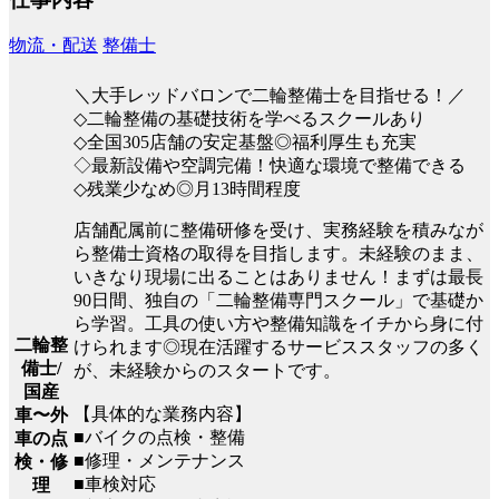
物流・配送
整備士
＼大手レッドバロンで二輪整備士を目指せる！／
◇二輪整備の基礎技術を学べるスクールあり
◇全国305店舗の安定基盤◎福利厚生も充実
◇最新設備や空調完備！快適な環境で整備できる
◇残業少なめ◎月13時間程度
店舗配属前に整備研修を受け、実務経験を積みなが
ら整備士資格の取得を目指します。未経験のまま、
いきなり現場に出ることはありません！まずは最長
90日間、独自の「二輪整備専門スクール」で基礎か
ら学習。工具の使い方や整備知識をイチから身に付
二輪整
けられます◎現在活躍するサービススタッフの多く
備士/
が、未経験からのスタートです。
国産
【具体的な業務内容】
車〜外
■バイクの点検・整備
車の点
■修理・メンテナンス
検・修
■車検対応
理