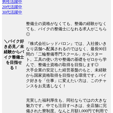
男性活躍中
20代活躍中
30代活躍中
整備士の資格がなくても、整備の経験がなく
ても、バイクの整備士になれる求人がこちら
◎
＼バイク好
『株式会社レッドバロン』では、入社後いき
き必見／未
なり店舗へ配属されるのではなく、最長90日
経験からバ
間の「二輪整備専門スクール」からスター
イク整備士
ト。工具の使い方や整備の基礎をゼロから学
を目指せ
んで、整備士資格の取得を目指します◎
る！
大手企業の安定した経営基盤のもと、未経験
から国家資格取得を目指せる環境です。バイ
ク好きを「仕事」に変えたい方は、このチャ
ンスをお見逃しなく！
充実した福利厚生も、同社ならではの大きな
魅力です。中でも注目すべきは、全店舗に完
備された寮制度。なんと月額1,000円で利用で