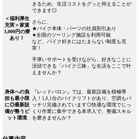
きるため、生活コストをグッと抑えることが
できます◎
＜福利厚生
さらに、
充実＞家賃
★バイク本体・パーツの社員割引あり
1,000円の寮
★全国のツーリング施設を利用可能
あり！
など、バイク好きにはたまらない制度も充
実！
手厚いサポートを受けながら、好きなことに
没頭できる「バイク三昧」な生活をここで叶
えませんか？
『レッドバロン』では、最新設備を積極導
身体への負
入！1人1台のバイクリフトがあり、空調もバ
担も最小限
ッチリ完備されています◎快適な環境でじっ
に◎最新設
くり作業に集中できる本求人で、整備スキル
備が整うピ
を磨きませんか？
ット環境
仕事内容