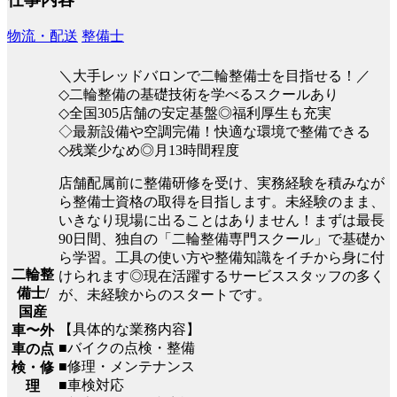
物流・配送
整備士
＼大手レッドバロンで二輪整備士を目指せる！／
◇二輪整備の基礎技術を学べるスクールあり
◇全国305店舗の安定基盤◎福利厚生も充実
◇最新設備や空調完備！快適な環境で整備できる
◇残業少なめ◎月13時間程度
店舗配属前に整備研修を受け、実務経験を積みなが
ら整備士資格の取得を目指します。未経験のまま、
いきなり現場に出ることはありません！まずは最長
90日間、独自の「二輪整備専門スクール」で基礎か
ら学習。工具の使い方や整備知識をイチから身に付
二輪整
けられます◎現在活躍するサービススタッフの多く
備士/
が、未経験からのスタートです。
国産
【具体的な業務内容】
車〜外
■バイクの点検・整備
車の点
■修理・メンテナンス
検・修
■車検対応
理