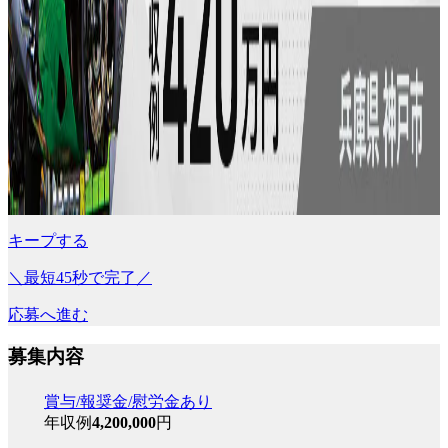
キープする
＼最短45秒で完了／
応募へ進む
募集内容
賞与/報奨金/慰労金あり
年収例
4,200,000
円