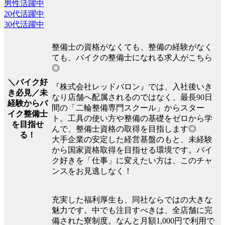
男性活躍中
20代活躍中
30代活躍中
整備士の資格がなくても、整備の経験がなく
ても、バイクの整備士になれる求人がこちら
◎
＼バイク好
『株式会社レッドバロン』では、入社後いき
き必見／未
なり店舗へ配属されるのではなく、最長90日
経験からバ
間の「二輪整備専門スクール」からスター
イク整備士
ト。工具の使い方や整備の基礎をゼロから学
を目指せ
んで、整備士資格の取得を目指します◎
る！
大手企業の安定した経営基盤のもと、未経験
から国家資格取得を目指せる環境です。バイ
ク好きを「仕事」に変えたい方は、このチャ
ンスをお見逃しなく！
充実した福利厚生も、同社ならではの大きな
魅力です。中でも注目すべきは、全店舗に完
備された寮制度。なんと月額1,000円で利用で