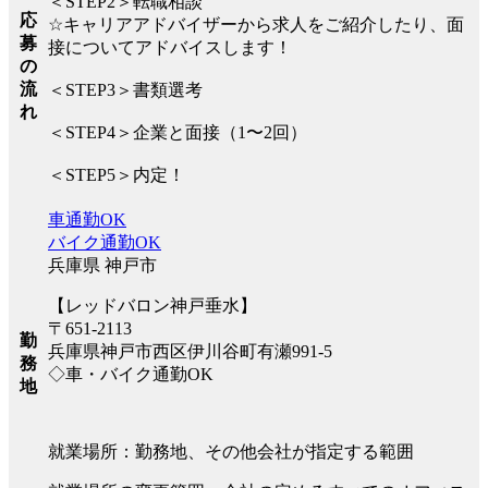
＜STEP2＞転職相談
応
☆キャリアアドバイザーから求人をご紹介したり、面
募
接についてアドバイスします！
の
流
＜STEP3＞書類選考
れ
＜STEP4＞企業と面接（1〜2回）
＜STEP5＞内定！
車通勤OK
バイク通勤OK
兵庫県 神戸市
【レッドバロン神戸垂水】
〒651-2113
勤
兵庫県神戸市西区伊川谷町有瀬991-5
務
◇車・バイク通勤OK
地
就業場所：勤務地、その他会社が指定する範囲