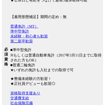
★公休日と有給をつなげて最長5連休取得可能
【雇用形態補足】期間の定め：無
普通免許（MT）
準中型免許
未経験・初心者も歓迎
第二新卒歓迎
必
■準中型免許
須
※もしくは普通自動車免許（2017年3月11日までに取得
資
された方もOK）
格
■普通二輪免許
★いずれの免許も入社までの取得で可
★整備未経験の方歓迎！
★正社員デビューも歓迎◎
資格取得支援あり
交通費支給
社会保険完備