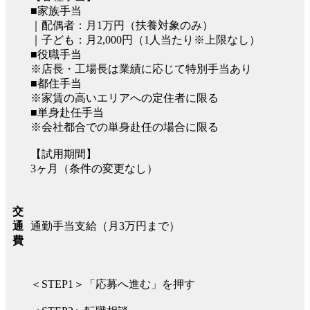
■家族手当
｜配偶者：月1万円（扶養対象のみ）
｜子ども：月2,000円（1人当たり※上限なし）
■役職手当
※店長・工場長は業績に応じて特別手当あり
■都住手当
※家賃の高いエリアへの定住者に限る
■単身赴任手当
※会社都合での単身赴任の場合に限る
【試用期間】
3ヶ月（条件の変更なし）
交
通勤手当支給（月3万円まで）
通
費
＜STEP1＞「応募へ進む」を押す