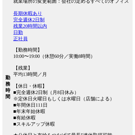
就業場所の変更範囲：会社の定めるすべてのオフィス
長期休暇あり
完全週休2日制
残業20時間以内
日勤
正社員
【勤務時間】
10:00〜19:00（休憩60分／実働8時間）
【残業】
平均13時間／月
勤
務
【休日・休暇】
時
■完全週休2日制（月8日休み）
間
※定休日火曜日もしくは水曜日（店舗による）
■年間休日111日
■年末年始休暇
■有給休暇
■スキルアップ休暇