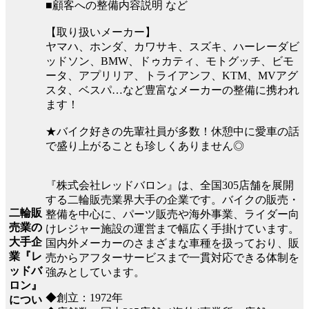
■顧客への整備内容説明 など
【取り扱いメーカー】
ヤマハ、ホンダ、カワサキ、スズキ、ハーレーダビ
ッドソン、BMW、ドゥカティ、モトグッチ、ビモ
ータ、アプリリア、トライアンフ、KTM、MVアグ
スタ、ベスパ…など豊富なメーカーの整備に携われ
ます！
★バイク好きの先輩社員が多数！休憩中に愛車の話
で盛り上がることも珍しくありません◎
『株式会社レッドバロン』は、全国305店舗を展開
する二輪販売業界大手の企業です。バイクの販売・
二輪販
整備を中心に、パーツ販売や海外事業、ライダー向
売業の
けレジャー施設の運営まで幅広く手掛けています。
大手企
国内外メーカーのさまざまな車種を扱っており、販
業『レ
売からアフターサービスまで一貫対応できる体制を
ッドバ
強みとしています。
ロン』
◆創立：1972年
につい