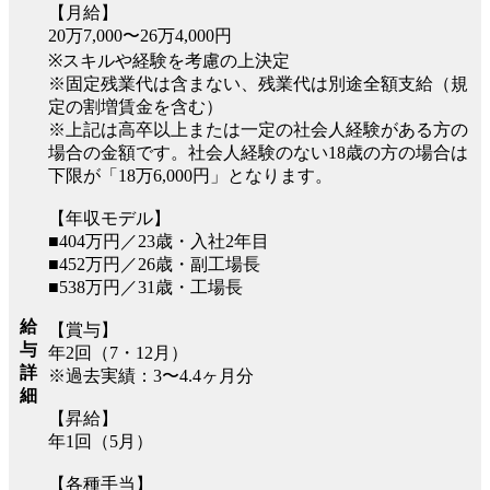
【月給】
20万7,000〜26万4,000円
※スキルや経験を考慮の上決定
※固定残業代は含まない、残業代は別途全額支給（規
定の割増賃金を含む）
※上記は高卒以上または一定の社会人経験がある方の
場合の金額です。社会人経験のない18歳の方の場合は
下限が「18万6,000円」となります。
【年収モデル】
■404万円／23歳・入社2年目
■452万円／26歳・副工場長
■538万円／31歳・工場長
給
【賞与】
与
年2回（7・12月）
詳
※過去実績：3〜4.4ヶ月分
細
【昇給】
年1回（5月）
【各種手当】