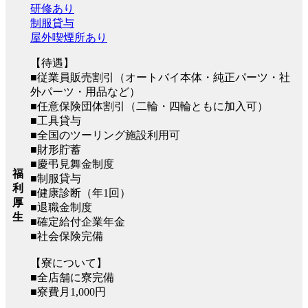
研修あり
制服貸与
屋外喫煙所あり
【待遇】
■従業員販売割引（オートバイ本体・純正パーツ・社
外パーツ・用品など）
■任意保険団体割引（二輪・四輪ともに加入可）
■工具貸与
■全国のツーリング施設利用可
■財形貯蓄
■慶弔見舞金制度
福
■制服貸与
利
■健康診断（年1回）
厚
■退職金制度
生
■確定給付企業年金
■社会保険完備
【寮について】
■全店舗に寮完備
■寮費月1,000円