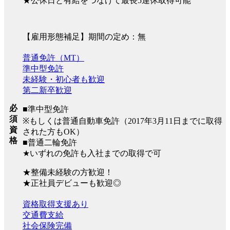
★公休日と有給をつなげて最長5連休取得可能
【雇用形態補足】期間の定め：無
普通免許（MT）
準中型免許
未経験・初心者も歓迎
第二新卒歓迎
必
■準中型免許
須
※もしくは普通自動車免許（2017年3月11日までに取得
資
された方もOK）
格
■普通二輪免許
★いずれの免許も入社までの取得で可
★整備未経験の方歓迎！
★正社員デビューも歓迎◎
資格取得支援あり
交通費支給
社会保険完備