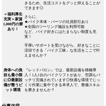
きるため、生活コストをグッと抑えることが
できます◎
＜福利厚生
さらに、
充実＞家賃
★バイク本体・パーツの社員割引あり
1,000円の寮
★全国のツーリング施設を利用可能
あり！
など、バイク好きにはたまらない制度も充
実！
手厚いサポートを受けながら、好きなことに
没頭できる「バイク三昧」な生活をここで叶
えませんか？
『レッドバロン』では、最新設備を積極導
身体への負
入！1人1台のバイクリフトがあり、空調もバ
担も最小限
ッチリ完備されています◎快適な環境でじっ
に◎最新設
くり作業に集中できる本求人で、整備スキル
備が整うピ
を磨きませんか？
ット環境
仕事内容