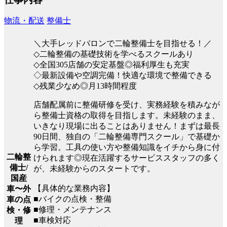
物流・配送
整備士
＼大手レッドバロンで二輪整備士を目指せる！／
◇二輪整備の基礎技術を学べるスクールあり
◇全国305店舗の安定基盤◎福利厚生も充実
◇最新設備や空調完備！快適な環境で整備できる
◇残業少なめ◎月13時間程度
店舗配属前に整備研修を受け、実務経験を積みなが
ら整備士資格の取得を目指します。未経験のまま、
いきなり現場に出ることはありません！まずは最長
90日間、独自の「二輪整備専門スクール」で基礎か
ら学習。工具の使い方や整備知識をイチから身に付
二輪整
けられます◎現在活躍するサービススタッフの多く
備士/
が、未経験からのスタートです。
国産
【具体的な業務内容】
車〜外
■バイクの点検・整備
車の点
■修理・メンテナンス
検・修
■車検対応
理