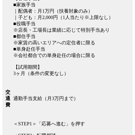
■家族手当
｜配偶者：月1万円（扶養対象のみ）
｜子ども：月2,000円（1人当たり※上限なし）
■役職手当
※店長・工場長は業績に応じて特別手当あり
■都住手当
※家賃の高いエリアへの定住者に限る
■単身赴任手当
※会社都合での単身赴任の場合に限る
【試用期間】
3ヶ月（条件の変更なし）
交
通勤手当支給（月3万円まで）
通
費
＜STEP1＞「応募へ進む」を押す