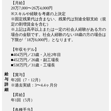
【月給】
20万7,000〜26万4,000円
※スキルや経験を考慮の上決定
※固定残業代は含まない、残業代は別途全額支給（規
定の割増賃金を含む）
※上記は高卒以上または一定の社会人経験がある方の
場合の金額です。社会人経験のない18歳の方の場合は
下限が「18万6,000円」となります。
【年収モデル】
■404万円／23歳・入社2年目
■452万円／26歳・副工場長
■538万円／31歳・工場長
給
【賞与】
与
年2回（7・12月）
詳
※過去実績：3〜4.4ヶ月分
細
【昇給】
年1回（5月）
【各種手当】