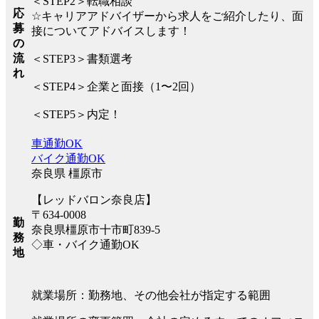
＜STEP2＞転職相談
応
☆キャリアアドバイザーから求人をご紹介したり、面
募
接についてアドバイスします！
の
流
＜STEP3＞書類選考
れ
＜STEP4＞企業と面接（1〜2回）
＜STEP5＞内定！
車通勤OK
バイク通勤OK
奈良県 橿原市
【レッドバロン奈良店】
〒634-0008
勤
奈良県橿原市十市町839-5
務
◇車・バイク通勤OK
地
就業場所：勤務地、その他会社が指定する範囲