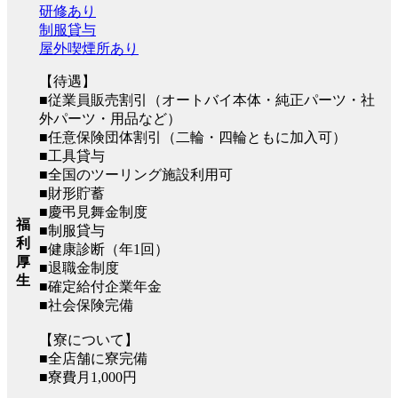
研修あり
制服貸与
屋外喫煙所あり
【待遇】
■従業員販売割引（オートバイ本体・純正パーツ・社
外パーツ・用品など）
■任意保険団体割引（二輪・四輪ともに加入可）
■工具貸与
■全国のツーリング施設利用可
■財形貯蓄
■慶弔見舞金制度
福
■制服貸与
利
■健康診断（年1回）
厚
■退職金制度
生
■確定給付企業年金
■社会保険完備
【寮について】
■全店舗に寮完備
■寮費月1,000円