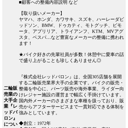
■顧客への整備内容説明 など
【取り扱いメーカー】
ヤマハ、ホンダ、カワサキ、スズキ、ハーレーダビ
ッドソン、BMW、ドゥカティ、モトグッチ、ビモ
ータ、アプリリア、トライアンフ、KTM、MVアグ
スタ、ベスパ…など豊富なメーカーの整備に携われ
ます！
★バイク好きの先輩社員が多数！休憩中に愛車の話
で盛り上がることも珍しくありません◎
『株式会社レッドバロン』は、全国305店舗を展開
する二輪販売業界大手の企業です。バイクの販売・
二輪販
整備を中心に、パーツ販売や海外事業、ライダー向
売業の
けレジャー施設の運営まで幅広く手掛けています。
大手企
国内外メーカーのさまざまな車種を扱っており、販
業『レ
売からアフターサービスまで一貫対応できる体制を
ッドバ
強みとしています。
ロン』
◆創立：1972年
につい