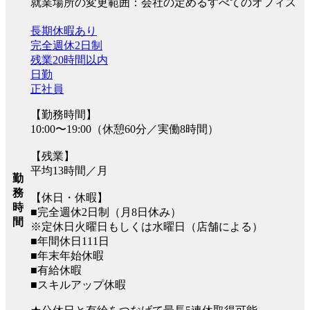
就業場所の変更範囲：会社の定めるすべてのオフィス
長期休暇あり
完全週休2日制
残業20時間以内
日勤
正社員
【勤務時間】
10:00〜19:00（休憩60分／実働8時間）
【残業】
平均13時間／月
勤
務
【休日・休暇】
時
■完全週休2日制（月8日休み）
間
※定休日火曜日もしくは水曜日（店舗による）
■年間休日111日
■年末年始休暇
■有給休暇
■スキルアップ休暇