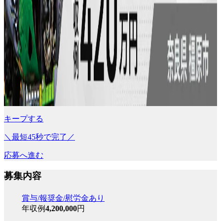
キープする
＼最短45秒で完了／
応募へ進む
募集内容
賞与/報奨金/慰労金あり
年収例
4,200,000
円