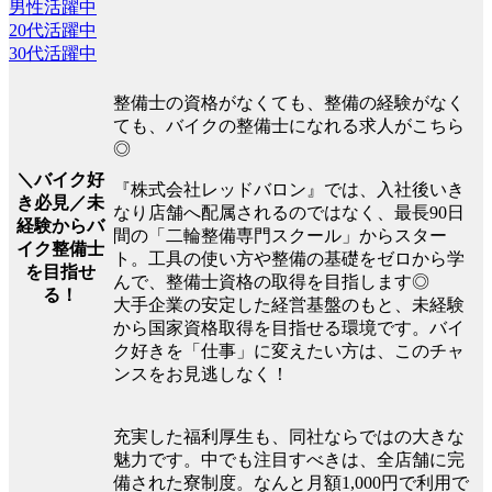
男性活躍中
20代活躍中
30代活躍中
整備士の資格がなくても、整備の経験がなく
ても、バイクの整備士になれる求人がこちら
◎
＼バイク好
『株式会社レッドバロン』では、入社後いき
き必見／未
なり店舗へ配属されるのではなく、最長90日
経験からバ
間の「二輪整備専門スクール」からスター
イク整備士
ト。工具の使い方や整備の基礎をゼロから学
を目指せ
んで、整備士資格の取得を目指します◎
る！
大手企業の安定した経営基盤のもと、未経験
から国家資格取得を目指せる環境です。バイ
ク好きを「仕事」に変えたい方は、このチャ
ンスをお見逃しなく！
充実した福利厚生も、同社ならではの大きな
魅力です。中でも注目すべきは、全店舗に完
備された寮制度。なんと月額1,000円で利用で