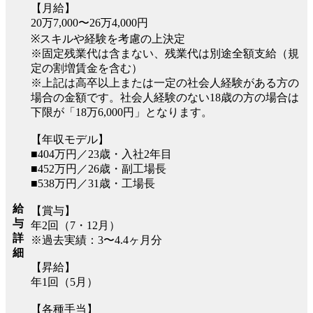
【月給】
20万7,000〜26万4,000円
※スキルや経験を考慮の上決定
※固定残業代は含まない、残業代は別途全額支給（規
定の割増賃金を含む）
※上記は高卒以上または一定の社会人経験がある方の
場合の金額です。社会人経験のない18歳の方の場合は
下限が「18万6,000円」となります。
【年収モデル】
■404万円／23歳・入社2年目
■452万円／26歳・副工場長
■538万円／31歳・工場長
給
【賞与】
与
年2回（7・12月）
詳
※過去実績：3〜4.4ヶ月分
細
【昇給】
年1回（5月）
【各種手当】