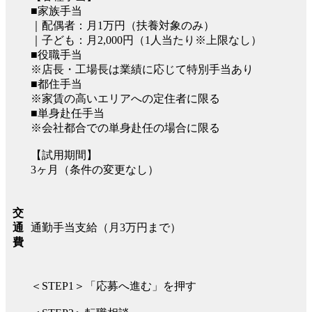
■家族手当
｜配偶者：月1万円（扶養対象のみ）
｜子ども：月2,000円（1人当たり※上限なし）
■役職手当
※店長・工場長は業績に応じて特別手当あり
■都住手当
※家賃の高いエリアへの定住者に限る
■単身赴任手当
※会社都合での単身赴任の場合に限る
【試用期間】
3ヶ月（条件の変更なし）
交
通勤手当支給（月3万円まで）
通
費
＜STEP1＞「応募へ進む」を押す