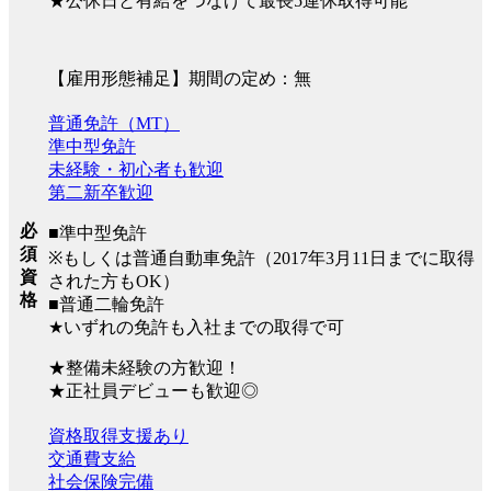
★公休日と有給をつなげて最長5連休取得可能
【雇用形態補足】期間の定め：無
普通免許（MT）
準中型免許
未経験・初心者も歓迎
第二新卒歓迎
必
■準中型免許
須
※もしくは普通自動車免許（2017年3月11日までに取得
資
された方もOK）
格
■普通二輪免許
★いずれの免許も入社までの取得で可
★整備未経験の方歓迎！
★正社員デビューも歓迎◎
資格取得支援あり
交通費支給
社会保険完備