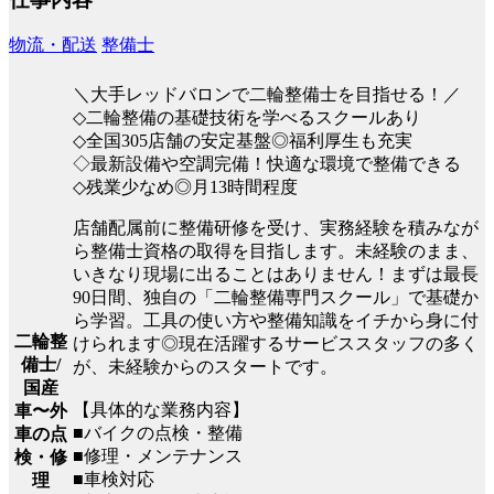
物流・配送
整備士
＼大手レッドバロンで二輪整備士を目指せる！／
◇二輪整備の基礎技術を学べるスクールあり
◇全国305店舗の安定基盤◎福利厚生も充実
◇最新設備や空調完備！快適な環境で整備できる
◇残業少なめ◎月13時間程度
店舗配属前に整備研修を受け、実務経験を積みなが
ら整備士資格の取得を目指します。未経験のまま、
いきなり現場に出ることはありません！まずは最長
90日間、独自の「二輪整備専門スクール」で基礎か
ら学習。工具の使い方や整備知識をイチから身に付
二輪整
けられます◎現在活躍するサービススタッフの多く
備士/
が、未経験からのスタートです。
国産
【具体的な業務内容】
車〜外
■バイクの点検・整備
車の点
■修理・メンテナンス
検・修
■車検対応
理