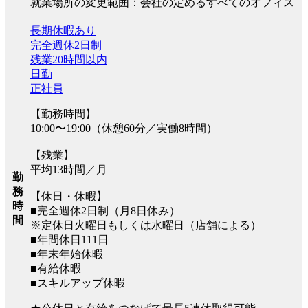
就業場所の変更範囲：会社の定めるすべてのオフィス
長期休暇あり
完全週休2日制
残業20時間以内
日勤
正社員
【勤務時間】
10:00〜19:00（休憩60分／実働8時間）
【残業】
平均13時間／月
勤
務
【休日・休暇】
時
■完全週休2日制（月8日休み）
間
※定休日火曜日もしくは水曜日（店舗による）
■年間休日111日
■年末年始休暇
■有給休暇
■スキルアップ休暇