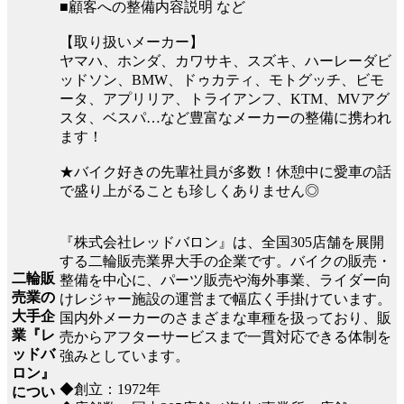
■顧客への整備内容説明 など
【取り扱いメーカー】
ヤマハ、ホンダ、カワサキ、スズキ、ハーレーダビ
ッドソン、BMW、ドゥカティ、モトグッチ、ビモ
ータ、アプリリア、トライアンフ、KTM、MVアグ
スタ、ベスパ…など豊富なメーカーの整備に携われ
ます！
★バイク好きの先輩社員が多数！休憩中に愛車の話
で盛り上がることも珍しくありません◎
『株式会社レッドバロン』は、全国305店舗を展開
する二輪販売業界大手の企業です。バイクの販売・
二輪販
整備を中心に、パーツ販売や海外事業、ライダー向
売業の
けレジャー施設の運営まで幅広く手掛けています。
大手企
国内外メーカーのさまざまな車種を扱っており、販
業『レ
売からアフターサービスまで一貫対応できる体制を
ッドバ
強みとしています。
ロン』
◆創立：1972年
につい