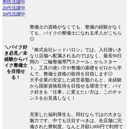
男性活躍中
20代活躍中
30代活躍中
整備士の資格がなくても、整備の経験がなく
ても、バイクの整備士になれる求人がこちら
◎
＼バイク好
『株式会社レッドバロン』では、入社後いき
き必見／未
なり店舗へ配属されるのではなく、最長90日
経験からバ
間の「二輪整備専門スクール」からスター
イク整備士
ト。工具の使い方や整備の基礎をゼロから学
を目指せ
んで、整備士資格の取得を目指します◎
る！
大手企業の安定した経営基盤のもと、未経験
から国家資格取得を目指せる環境です。バイ
ク好きを「仕事」に変えたい方は、このチャ
ンスをお見逃しなく！
充実した福利厚生も、同社ならではの大きな
魅力です。中でも注目すべきは、全店舗に完
備された寮制度。なんと月額1,000円で利用で