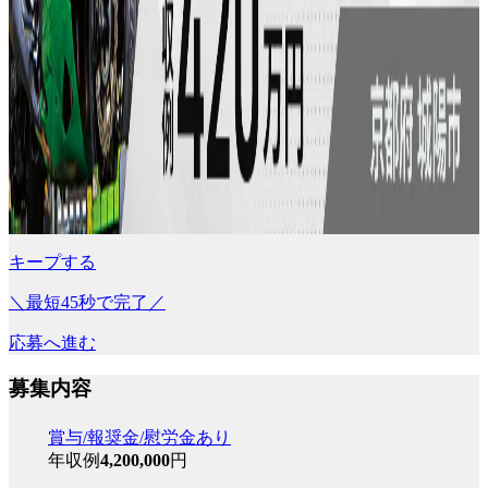
キープする
＼最短45秒で完了／
応募へ進む
募集内容
賞与/報奨金/慰労金あり
年収例
4,200,000
円