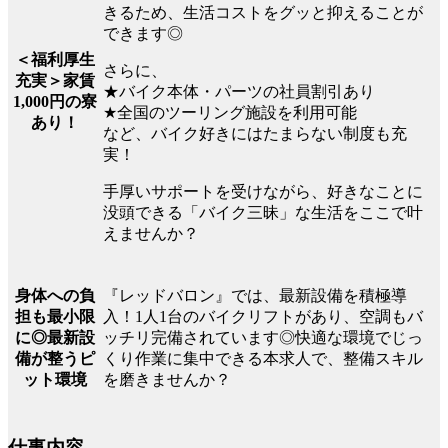
きるため、生活コストをグッと抑えることが
できます◎
＜福利厚生
さらに、
充実＞家賃
★バイク本体・パーツの社員割引あり
1,000円の寮
★全国のツーリング施設を利用可能
あり！
など、バイク好きにはたまらない制度も充
実！
手厚いサポートを受けながら、好きなことに
没頭できる「バイク三昧」な生活をここで叶
えませんか？
『レッドバロン』では、最新設備を積極導
身体への負
入！1人1台のバイクリフトがあり、空調もバ
担も最小限
ッチリ完備されています◎快適な環境でじっ
に◎最新設
くり作業に集中できる本求人で、整備スキル
備が整うピ
を磨きませんか？
ット環境
仕事内容