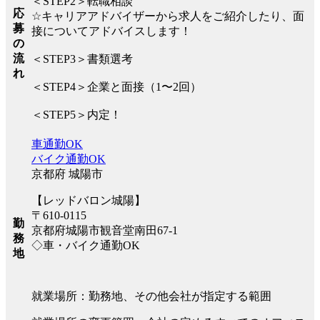
＜STEP2＞転職相談
応
☆キャリアアドバイザーから求人をご紹介したり、面
募
接についてアドバイスします！
の
流
＜STEP3＞書類選考
れ
＜STEP4＞企業と面接（1〜2回）
＜STEP5＞内定！
車通勤OK
バイク通勤OK
京都府 城陽市
【レッドバロン城陽】
〒610-0115
勤
京都府城陽市観音堂南田67-1
務
◇車・バイク通勤OK
地
就業場所：勤務地、その他会社が指定する範囲