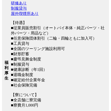
研修あり
制服貸与
屋外喫煙所あり
【待遇】
■従業員販売割引（オートバイ本体・純正パーツ・社
外パーツ・用品など）
■任意保険団体割引（二輪・四輪ともに加入可）
■工具貸与
■全国のツーリング施設利用可
■財形貯蓄
■慶弔見舞金制度
福
■制服貸与
利
■健康診断（年1回）
厚
■退職金制度
生
■確定給付企業年金
■社会保険完備
【寮について】
■全店舗に寮完備
■寮費月1,000円