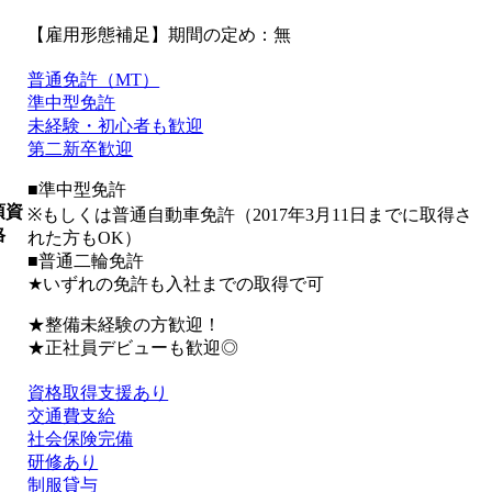
【雇用形態補足】期間の定め：無
普通免許（MT）
準中型免許
未経験・初心者も歓迎
第二新卒歓迎
■準中型免許
須資
※もしくは普通自動車免許（2017年3月11日までに取得さ
格
れた方もOK）
■普通二輪免許
★いずれの免許も入社までの取得で可
★整備未経験の方歓迎！
★正社員デビューも歓迎◎
資格取得支援あり
交通費支給
社会保険完備
研修あり
制服貸与