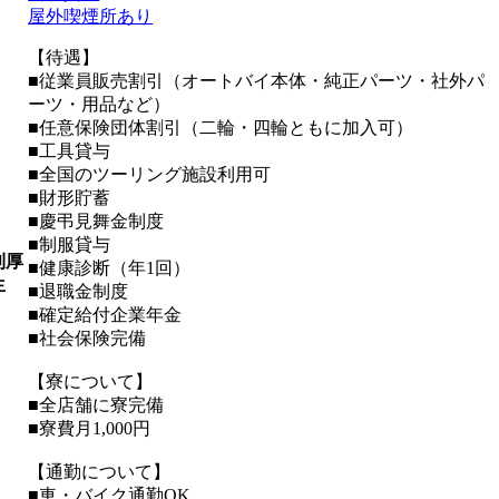
屋外喫煙所あり
【待遇】
■従業員販売割引（オートバイ本体・純正パーツ・社外パ
ーツ・用品など）
■任意保険団体割引（二輪・四輪ともに加入可）
■工具貸与
■全国のツーリング施設利用可
■財形貯蓄
■慶弔見舞金制度
■制服貸与
利厚
■健康診断（年1回）
生
■退職金制度
■確定給付企業年金
■社会保険完備
【寮について】
■全店舗に寮完備
■寮費月1,000円
【通勤について】
■車・バイク通勤OK