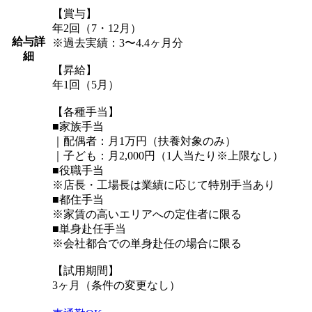
【賞与】
年2回（7・12月）
給与詳
※過去実績：3〜4.4ヶ月分
細
【昇給】
年1回（5月）
【各種手当】
■家族手当
｜配偶者：月1万円（扶養対象のみ）
｜子ども：月2,000円（1人当たり※上限なし）
■役職手当
※店長・工場長は業績に応じて特別手当あり
■都住手当
※家賃の高いエリアへの定住者に限る
■単身赴任手当
※会社都合での単身赴任の場合に限る
【試用期間】
3ヶ月（条件の変更なし）