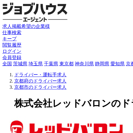
求人掲載希望の企業様
仕事検索
キープ
閲覧履歴
ログイン
会員登録
全国
茨城県
埼玉県
千葉県
東京都
神奈川県
静岡県
愛知県
京
ドライバー・運転手求人
京都府のドライバー求人
京都市のドライバー求人
株式会社レッドバロンのドライ