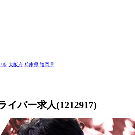
都府
大阪府
兵庫県
福岡県
バー求人(1212917)