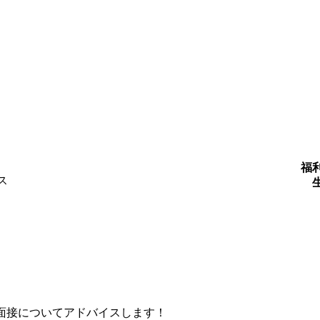
福
ス
面接についてアドバイスします！