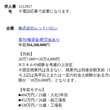
求人番
1212917
※電話応募で必要になります。
号
株式会社レッドバロン
企業
賞与/報奨金/慰労金あり
年収例
4,200,000
円
【月給】
20万7,000〜26万4,000円
※スキルや経験を考慮の上決定
※固定残業代は含まない、残業代は別途全額支給（
※上記は高卒以上または一定の社会人経験がある方
限が「18万6,000円」となります。
【年収モデル】
■404万円／23歳・入社2年目
■452万円／26歳・副工場長
■538万円／31歳・工場長