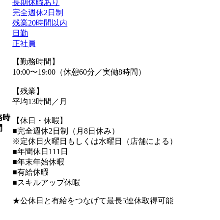
長期休暇あり
完全週休2日制
残業20時間以内
日勤
正社員
【勤務時間】
10:00〜19:00（休憩60分／実働8時間）
【残業】
平均13時間／月
務時
【休日・休暇】
間
■完全週休2日制（月8日休み）
※定休日火曜日もしくは水曜日（店舗による）
■年間休日111日
■年末年始休暇
■有給休暇
■スキルアップ休暇
★公休日と有給をつなげて最長5連休取得可能