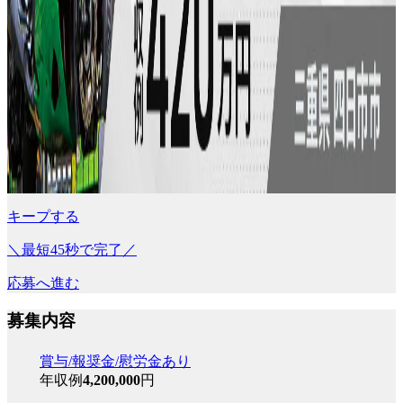
キープする
＼最短45秒で完了／
応募へ進む
募集内容
賞与/報奨金/慰労金あり
年収例
4,200,000
円