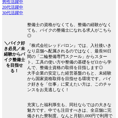
男性活躍中
20代活躍中
30代活躍中
整備士の資格がなくても、整備の経験がなく
ても、バイクの整備士になれる求人がこちら
◎
＼バイク好
『株式会社レッドバロン』では、入社後いき
き必見／未
なり店舗へ配属されるのではなく、最長90日
経験からバ
間の「二輪整備専門スクール」からスター
イク整備士
ト。工具の使い方や整備の基礎をゼロから学
を目指せ
んで、整備士資格の取得を目指します◎
る！
大手企業の安定した経営基盤のもと、未経験
から国家資格取得を目指せる環境です。バイ
ク好きを「仕事」に変えたい方は、このチャ
ンスをお見逃しなく！
充実した福利厚生も、同社ならではの大きな
魅力です。中でも注目すべきは、全店舗に完
備された寮制度。なんと月額1,000円で利用で