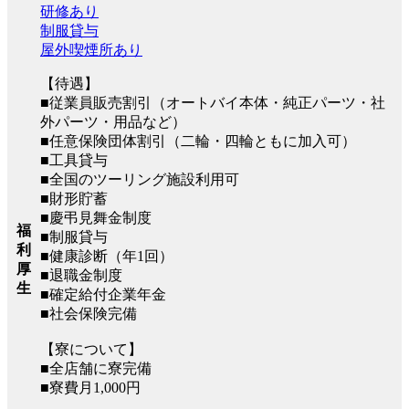
研修あり
制服貸与
屋外喫煙所あり
【待遇】
■従業員販売割引（オートバイ本体・純正パーツ・社
外パーツ・用品など）
■任意保険団体割引（二輪・四輪ともに加入可）
■工具貸与
■全国のツーリング施設利用可
■財形貯蓄
■慶弔見舞金制度
福
■制服貸与
利
■健康診断（年1回）
厚
■退職金制度
生
■確定給付企業年金
■社会保険完備
【寮について】
■全店舗に寮完備
■寮費月1,000円