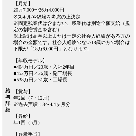
【月給】
20万7,000〜26万4,000円
※スキルや経験を考慮の上決定
※固定残業代は含まない、残業代は別途全額支給（規
定の割増賃金を含む）
※上記は高卒以上または一定の社会人経験がある方の
場合の金額です。社会人経験のない18歳の方の場合は
下限が「18万6,000円」となります。
【年収モデル】
■404万円／23歳・入社2年目
■452万円／26歳・副工場長
■538万円／31歳・工場長
給
【賞与】
与
年2回（7・12月）
詳
※過去実績：3〜4.4ヶ月分
細
【昇給】
年1回（5月）
【各種手当】