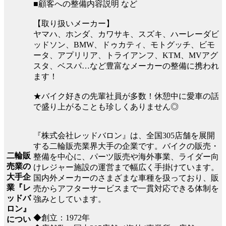
■顧客への整備内容説明 など
【取り扱いメーカー】
ヤマハ、ホンダ、カワサキ、スズキ、ハーレーダビ
ッドソン、BMW、ドゥカティ、モトグッチ、ビモ
ータ、アプリリア、トライアンフ、KTM、MVアグ
スタ、ベスパ…など豊富なメーカーの整備に携われ
ます！
★バイク好きの先輩社員が多数！休憩中に愛車の話
で盛り上がることも珍しくありません◎
『株式会社レッドバロン』は、全国305店舗を展開
する二輪販売業界大手の企業です。バイクの販売・
二輪販
整備を中心に、パーツ販売や海外事業、ライダー向
売業の
けレジャー施設の運営まで幅広く手掛けています。
大手企
国内外メーカーのさまざまな車種を扱っており、販
業『レ
売からアフターサービスまで一貫対応できる体制を
ッドバ
強みとしています。
ロン』
◆創立：1972年
につい