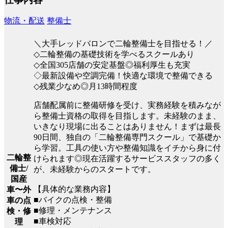
物流・配送
整備士
＼大手レッドバロンで二輪整備士を目指せる！／
◇二輪整備の基礎技術を学べるスクールあり
◇全国305店舗の安定基盤◎福利厚生も充実
◇最新設備や空調完備！快適な環境で整備できる
◇残業少なめ◎月13時間程度
店舗配属前に整備研修を受け、実務経験を積みなが
ら整備士資格の取得を目指します。未経験のまま、
いきなり現場に出ることはありません！まずは最長
90日間、独自の「二輪整備専門スクール」で基礎か
ら学習。工具の使い方や整備知識をイチから身に付
二輪整
けられます◎現在活躍するサービススタッフの多く
備士/
が、未経験からのスタートです。
国産
【具体的な業務内容】
車〜外
■バイクの点検・整備
車の点
■修理・メンテナンス
検・修
■車検対応
理