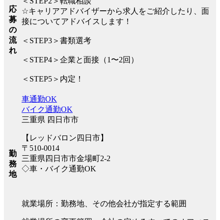
＜STEP2＞転職相談
応
☆キャリアアドバイザーから求人をご紹介したり、面
募
接についてアドバイスします！
の
流
＜STEP3＞書類選考
れ
＜STEP4＞企業と面接（1〜2回）
＜STEP5＞内定！
車通勤OK
バイク通勤OK
三重県 四日市市
【レッドバロン四日市】
〒510-0014
勤
三重県四日市市金場町2-2
務
◇車・バイク通勤OK
地
就業場所：勤務地、その他会社が指定する範囲