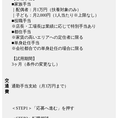
■家族手当
｜配偶者：月1万円（扶養対象のみ）
｜子ども：月2,000円（1人当たり※上限なし）
■役職手当
※店長・工場長は業績に応じて特別手当あり
■都住手当
※家賃の高いエリアへの定住者に限る
■単身赴任手当
※会社都合での単身赴任の場合に限る
【試用期間】
3ヶ月（条件の変更なし）
交
通勤手当支給（月3万円まで）
通
費
＜STEP1＞「応募へ進む」を押す