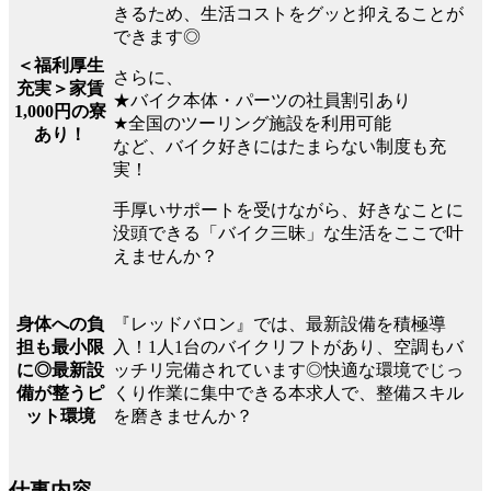
きるため、生活コストをグッと抑えることが
できます◎
＜福利厚生
さらに、
充実＞家賃
★バイク本体・パーツの社員割引あり
1,000円の寮
★全国のツーリング施設を利用可能
あり！
など、バイク好きにはたまらない制度も充
実！
手厚いサポートを受けながら、好きなことに
没頭できる「バイク三昧」な生活をここで叶
えませんか？
『レッドバロン』では、最新設備を積極導
身体への負
入！1人1台のバイクリフトがあり、空調もバ
担も最小限
ッチリ完備されています◎快適な環境でじっ
に◎最新設
くり作業に集中できる本求人で、整備スキル
備が整うピ
を磨きませんか？
ット環境
仕事内容