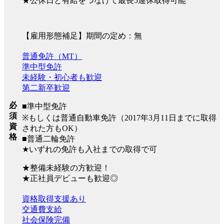
★公休日と有給をつなげて最長5連休取得可能
【雇用形態補足】期間の定め：無
普通免許（MT）
準中型免許
未経験・初心者も歓迎
第二新卒歓迎
必
■準中型免許
須
※もしくは普通自動車免許（2017年3月11日までに取得
資
された方もOK）
格
■普通二輪免許
★いずれの免許も入社までの取得で可
★整備未経験の方歓迎！
★正社員デビューも歓迎◎
資格取得支援あり
交通費支給
社会保険完備