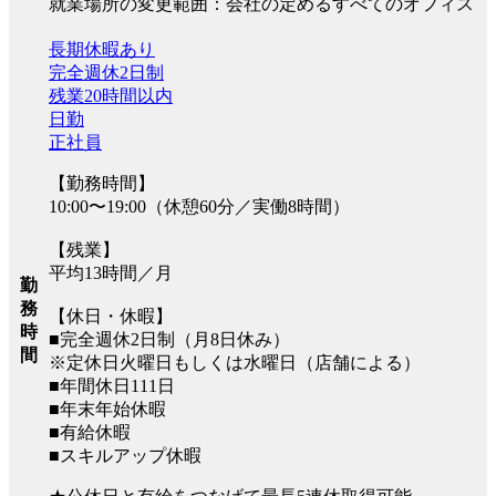
就業場所の変更範囲：会社の定めるすべてのオフィス
長期休暇あり
完全週休2日制
残業20時間以内
日勤
正社員
【勤務時間】
10:00〜19:00（休憩60分／実働8時間）
【残業】
平均13時間／月
勤
務
【休日・休暇】
時
■完全週休2日制（月8日休み）
間
※定休日火曜日もしくは水曜日（店舗による）
■年間休日111日
■年末年始休暇
■有給休暇
■スキルアップ休暇