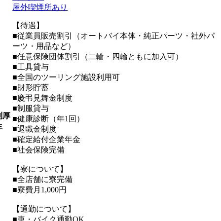
屋外喫煙所あり
【待遇】
■従業員販売割引（オートバイ本体・純正パーツ・社外パ
ーツ・用品など）
■任意保険団体割引（二輪・四輪ともに加入可）
■工具貸与
■全国のツーリング施設利用可
■財形貯蓄
■慶弔見舞金制度
■制服貸与
利厚
■健康診断（年1回）
生
■退職金制度
■確定給付企業年金
■社会保険完備
【寮について】
■全店舗に寮完備
■寮費月1,000円
【通勤について】
■車・バイク通勤OK