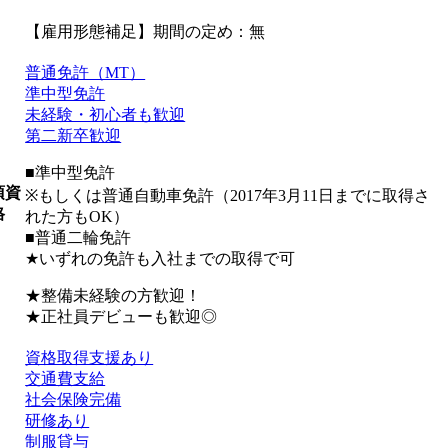
【雇用形態補足】期間の定め：無
普通免許（MT）
準中型免許
未経験・初心者も歓迎
第二新卒歓迎
■準中型免許
須資
※もしくは普通自動車免許（2017年3月11日までに取得さ
格
れた方もOK）
■普通二輪免許
★いずれの免許も入社までの取得で可
★整備未経験の方歓迎！
★正社員デビューも歓迎◎
資格取得支援あり
交通費支給
社会保険完備
研修あり
制服貸与