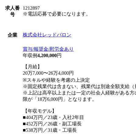
求人番
1212897
※電話応募で必要になります。
号
株式会社レッドバロン
企業
賞与/報奨金/慰労金あり
年収例
4,200,000
円
【月給】
20万7,000〜26万4,000円
※スキルや経験を考慮の上決定
※固定残業代は含まない、残業代は別途全額支給（
※上記は高卒以上または一定の社会人経験がある方
限が「18万6,000円」となります。
【年収モデル】
■404万円／23歳・入社2年目
■452万円／26歳・副工場長
■538万円／31歳・工場長