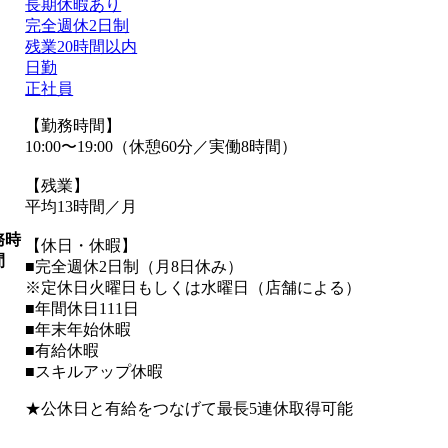
長期休暇あり
完全週休2日制
残業20時間以内
日勤
正社員
【勤務時間】
10:00〜19:00（休憩60分／実働8時間）
【残業】
平均13時間／月
務時
【休日・休暇】
間
■完全週休2日制（月8日休み）
※定休日火曜日もしくは水曜日（店舗による）
■年間休日111日
■年末年始休暇
■有給休暇
■スキルアップ休暇
★公休日と有給をつなげて最長5連休取得可能