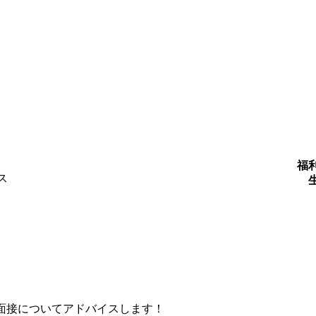
福
ス
面接についてアドバイスします！