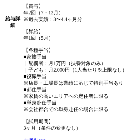
【賞与】
年2回（7・12月）
給与詳
※過去実績：3〜4.4ヶ月分
細
【昇給】
年1回（5月）
【各種手当】
■家族手当
｜配偶者：月1万円（扶養対象のみ）
｜子ども：月2,000円（1人当たり※上限なし）
■役職手当
※店長・工場長は業績に応じて特別手当あり
■都住手当
※家賃の高いエリアへの定住者に限る
■単身赴任手当
※会社都合での単身赴任の場合に限る
【試用期間】
3ヶ月（条件の変更なし）