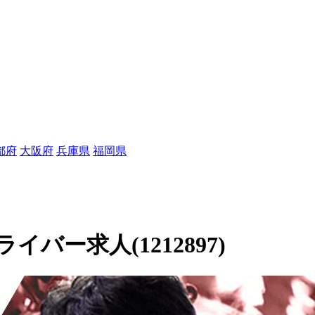
都府
大阪府
兵庫県
福岡県
バー求人(1212897)