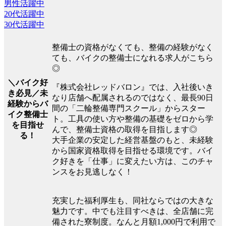
男性活躍中
20代活躍中
30代活躍中
整備士の資格がなくても、整備の経験がなく
ても、バイクの整備士になれる求人がこちら
◎
＼バイク好
『株式会社レッドバロン』では、入社後いき
き必見／未
なり店舗へ配属されるのではなく、最長90日
経験からバ
間の「二輪整備専門スクール」からスター
イク整備士
ト。工具の使い方や整備の基礎をゼロから学
を目指せ
んで、整備士資格の取得を目指します◎
る！
大手企業の安定した経営基盤のもと、未経験
から国家資格取得を目指せる環境です。バイ
ク好きを「仕事」に変えたい方は、このチャ
ンスをお見逃しなく！
充実した福利厚生も、同社ならではの大きな
魅力です。中でも注目すべきは、全店舗に完
備された寮制度。なんと月額1,000円で利用で