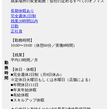
就業場所の変更範囲：会社の定めるすべてのオフィス
長期休暇あり
完全週休2日制
残業20時間以内
日勤
正社員
【勤務時間】
10:00〜19:00（休憩60分／実働8時間）
【残業】
平均13時間／月
勤
務
【休日・休暇】
時
■完全週休2日制（月8日休み）
間
※定休日火曜日もしくは水曜日（店舗による）
■年間休日111日
■年末年始休暇
■有給休暇
■スキルアップ休暇