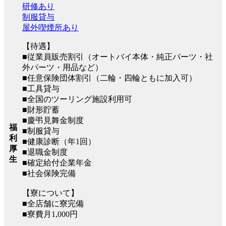
研修あり
制服貸与
屋外喫煙所あり
【待遇】
■従業員販売割引（オートバイ本体・純正パーツ・社
外パーツ・用品など）
■任意保険団体割引（二輪・四輪ともに加入可）
■工具貸与
■全国のツーリング施設利用可
■財形貯蓄
■慶弔見舞金制度
福
■制服貸与
利
■健康診断（年1回）
厚
■退職金制度
生
■確定給付企業年金
■社会保険完備
【寮について】
■全店舗に寮完備
■寮費月1,000円