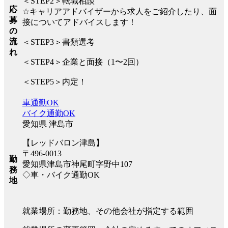
＜STEP2＞転職相談
応
☆キャリアアドバイザーから求人をご紹介したり、面
募
接についてアドバイスします！
の
流
＜STEP3＞書類選考
れ
＜STEP4＞企業と面接（1〜2回）
＜STEP5＞内定！
車通勤OK
バイク通勤OK
愛知県 津島市
【レッドバロン津島】
〒496-0013
勤
愛知県津島市神尾町字野中107
務
◇車・バイク通勤OK
地
就業場所：勤務地、その他会社が指定する範囲