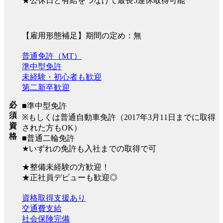
★公休日と有給をつなげて最長5連休取得可能
【雇用形態補足】期間の定め：無
普通免許（MT）
準中型免許
未経験・初心者も歓迎
第二新卒歓迎
必
■準中型免許
須
※もしくは普通自動車免許（2017年3月11日までに取得
資
された方もOK）
格
■普通二輪免許
★いずれの免許も入社までの取得で可
★整備未経験の方歓迎！
★正社員デビューも歓迎◎
資格取得支援あり
交通費支給
社会保険完備