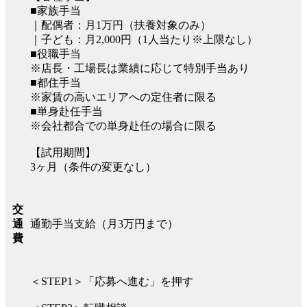
■家族手当
｜配偶者：月1万円（扶養対象のみ）
｜子ども：月2,000円（1人当たり※上限なし）
■役職手当
※店長・工場長は業績に応じて特別手当あり
■都住手当
※家賃の高いエリアへの定住者に限る
■単身赴任手当
※会社都合での単身赴任の場合に限る
【試用期間】
3ヶ月（条件の変更なし）
交
通勤手当支給（月3万円まで）
通
費
＜STEP1＞「応募へ進む」を押す