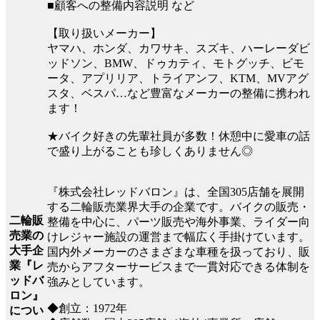
■顧客への整備内容説明 など
【取り扱いメーカー】
ヤマハ、ホンダ、カワサキ、スズキ、ハーレーダビ
ッドソン、BMW、ドゥカティ、モトグッチ、ビモ
ータ、アプリリア、トライアンフ、KTM、MVアグ
スタ、ベスパ…など豊富なメーカーの整備に携われ
ます！
★バイク好きの先輩社員が多数！休憩中に愛車の話
で盛り上がることも珍しくありません◎
『株式会社レッドバロン』は、全国305店舗を展開
する二輪販売業界大手の企業です。バイクの販売・
二輪販
整備を中心に、パーツ販売や海外事業、ライダー向
売業の
けレジャー施設の運営まで幅広く手掛けています。
大手企
国内外メーカーのさまざまな車種を扱っており、販
業『レ
売からアフターサービスまで一貫対応できる体制を
ッドバ
強みとしています。
ロン』
◆創立：1972年
につい