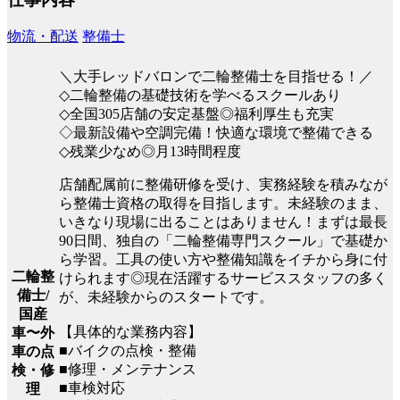
物流・配送
整備士
＼大手レッドバロンで二輪整備士を目指せる！／
◇二輪整備の基礎技術を学べるスクールあり
◇全国305店舗の安定基盤◎福利厚生も充実
◇最新設備や空調完備！快適な環境で整備できる
◇残業少なめ◎月13時間程度
店舗配属前に整備研修を受け、実務経験を積みなが
ら整備士資格の取得を目指します。未経験のまま、
いきなり現場に出ることはありません！まずは最長
90日間、独自の「二輪整備専門スクール」で基礎か
ら学習。工具の使い方や整備知識をイチから身に付
二輪整
けられます◎現在活躍するサービススタッフの多く
備士/
が、未経験からのスタートです。
国産
【具体的な業務内容】
車〜外
■バイクの点検・整備
車の点
■修理・メンテナンス
検・修
■車検対応
理