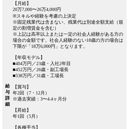
【月給】
20万7,000〜26万4,000円
※スキルや経験を考慮の上決定
※固定残業代は含まない、残業代は別途全額支給（規
定の割増賃金を含む）
※上記は高卒以上または一定の社会人経験がある方の
場合の金額です。社会人経験のない18歳の方の場合は
下限が「18万6,000円」となります。
【年収モデル】
■404万円／23歳・入社2年目
■452万円／26歳・副工場長
■538万円／31歳・工場長
給
【賞与】
与
年2回（7・12月）
詳
※過去実績：3〜4.4ヶ月分
細
【昇給】
年1回（5月）
【各種手当】