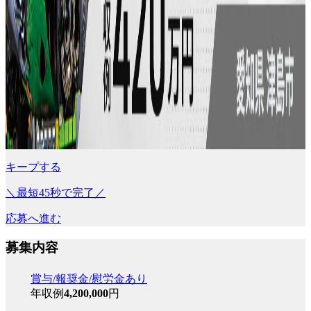
キープする
＼最短45秒で完了／
応募へ進む
募集内容
賞与/報奨金/慰労金あり
年収例
4,200,000
円