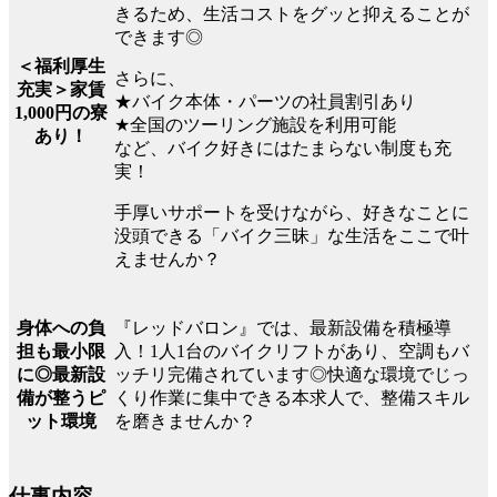
きるため、生活コストをグッと抑えることが
できます◎
＜福利厚生
さらに、
充実＞家賃
★バイク本体・パーツの社員割引あり
1,000円の寮
★全国のツーリング施設を利用可能
あり！
など、バイク好きにはたまらない制度も充
実！
手厚いサポートを受けながら、好きなことに
没頭できる「バイク三昧」な生活をここで叶
えませんか？
『レッドバロン』では、最新設備を積極導
身体への負
入！1人1台のバイクリフトがあり、空調もバ
担も最小限
ッチリ完備されています◎快適な環境でじっ
に◎最新設
くり作業に集中できる本求人で、整備スキル
備が整うピ
を磨きませんか？
ット環境
仕事内容